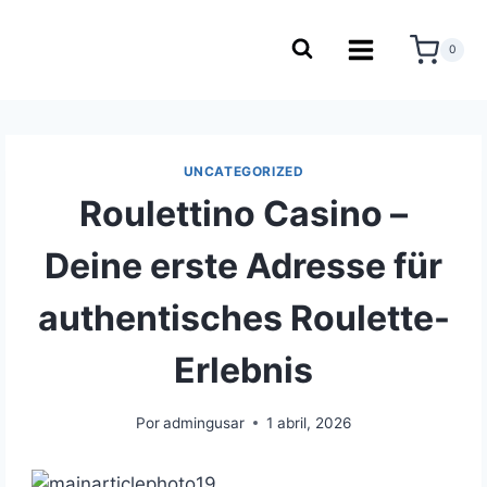
0
UNCATEGORIZED
Roulettino Casino –
Deine erste Adresse für
authentisches Roulette-
Erlebnis
Por
admingusar
1 abril, 2026