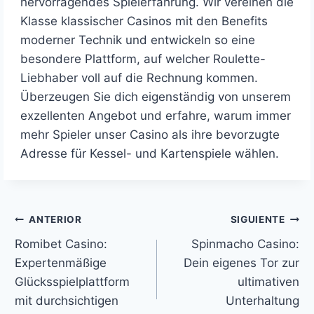
hervorragendes Spielerfahrung. Wir vereinen die
Klasse klassischer Casinos mit den Benefits
moderner Technik und entwickeln so eine
besondere Plattform, auf welcher Roulette-
Liebhaber voll auf die Rechnung kommen.
Überzeugen Sie dich eigenständig von unserem
exzellenten Angebot und erfahre, warum immer
mehr Spieler unser Casino als ihre bevorzugte
Adresse für Kessel- und Kartenspiele wählen.
ANTERIOR
SIGUIENTE
Romibet Casino:
Spinmacho Casino:
Expertenmäßige
Dein eigenes Tor zur
Glücksspielplattform
ultimativen
mit durchsichtigen
Unterhaltung