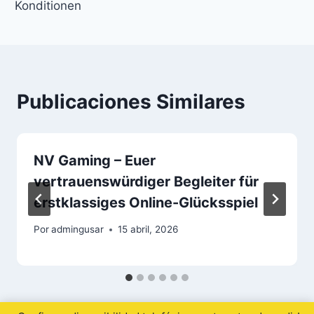
Konditionen
Publicaciones Similares
NV Gaming – Euer
vertrauenswürdiger Begleiter für
erstklassiges Online-Glücksspiel
Por
admingusar
15 abril, 2026