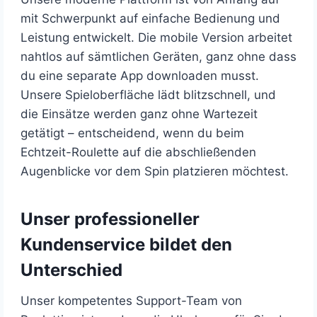
mit Schwerpunkt auf einfache Bedienung und
Leistung entwickelt. Die mobile Version arbeitet
nahtlos auf sämtlichen Geräten, ganz ohne dass
du eine separate App downloaden musst.
Unsere Spieloberfläche lädt blitzschnell, und
die Einsätze werden ganz ohne Wartezeit
getätigt – entscheidend, wenn du beim
Echtzeit-Roulette auf die abschließenden
Augenblicke vor dem Spin platzieren möchtest.
Unser professioneller
Kundenservice bildet den
Unterschied
Unser kompetentes Support-Team von