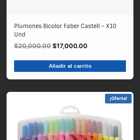
Plumones Bicolor Faber Castell – X10
Und
$
20,000.00
$
17,000.00
Añadir al carrito
¡Oferta!