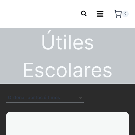
0
Útiles
Escolares