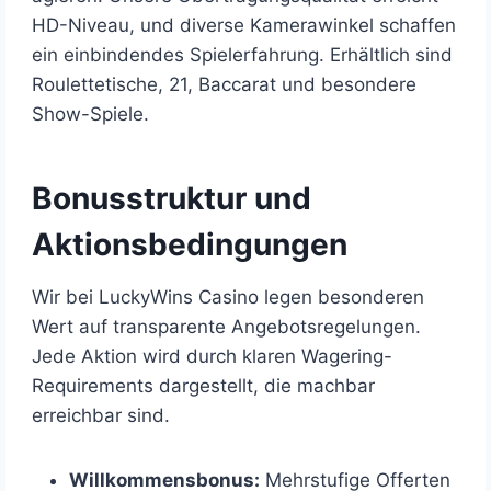
HD-Niveau, und diverse Kamerawinkel schaffen
ein einbindendes Spielerfahrung. Erhältlich sind
Roulettetische, 21, Baccarat und besondere
Show-Spiele.
Bonusstruktur und
Aktionsbedingungen
Wir bei LuckyWins Casino legen besonderen
Wert auf transparente Angebotsregelungen.
Jede Aktion wird durch klaren Wagering-
Requirements dargestellt, die machbar
erreichbar sind.
Willkommensbonus:
Mehrstufige Offerten