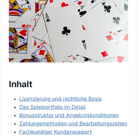
Inhalt
Lizenzierung und rechtliche Basis
Das Spielportfolio im Detail
Bonusstruktur und Angebotskonditionen
Zahlungsmethoden und Bearbeitungszeiten
Fachkundiger Kundensupport