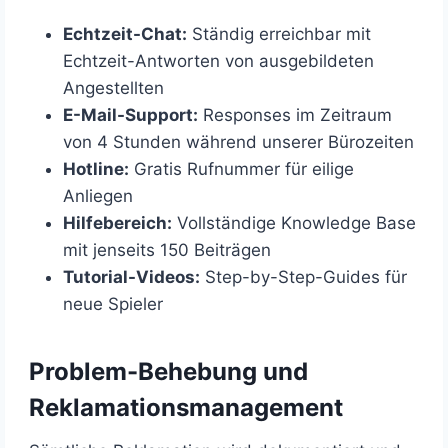
Echtzeit-Chat:
Ständig erreichbar mit
Echtzeit-Antworten von ausgebildeten
Angestellten
E-Mail-Support:
Responses im Zeitraum
von 4 Stunden während unserer Bürozeiten
Hotline:
Gratis Rufnummer für eilige
Anliegen
Hilfebereich:
Vollständige Knowledge Base
mit jenseits 150 Beiträgen
Tutorial-Videos:
Step-by-Step-Guides für
neue Spieler
Problem-Behebung und
Reklamationsmanagement