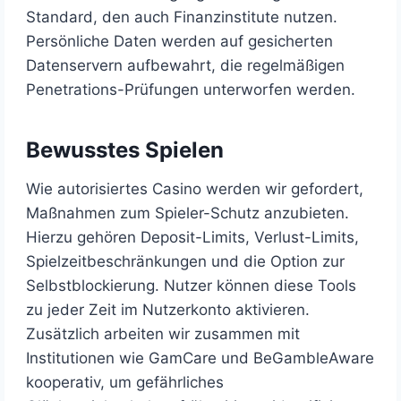
Standard, den auch Finanzinstitute nutzen.
Persönliche Daten werden auf gesicherten
Datenservern aufbewahrt, die regelmäßigen
Penetrations-Prüfungen unterworfen werden.
Bewusstes Spielen
Wie autorisiertes Casino werden wir gefordert,
Maßnahmen zum Spieler-Schutz anzubieten.
Hierzu gehören Deposit-Limits, Verlust-Limits,
Spielzeitbeschränkungen und die Option zur
Selbstblockierung. Nutzer können diese Tools
zu jeder Zeit im Nutzerkonto aktivieren.
Zusätzlich arbeiten wir zusammen mit
Institutionen wie GamCare und BeGambleAware
kooperativ, um gefährliches