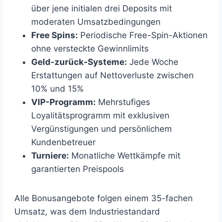
über jene initialen drei Deposits mit
moderaten Umsatzbedingungen
Free Spins:
Periodische Free-Spin-Aktionen
ohne versteckte Gewinnlimits
Geld-zurück-Systeme:
Jede Woche
Erstattungen auf Nettoverluste zwischen
10% und 15%
VIP-Programm:
Mehrstufiges
Loyalitätsprogramm mit exklusiven
Vergünstigungen und persönlichem
Kundenbetreuer
Turniere:
Monatliche Wettkämpfe mit
garantierten Preispools
Alle Bonusangebote folgen einem 35-fachen
Umsatz, was dem Industriestandard