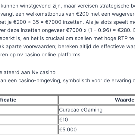
kunnen winstgevend zijn, maar vereisen strategische b
 ontvangt een welkomstbonus van €200 met een wagerver
oet je €200 x 35 = €7000 inzetten. Als je slots speelt 
ver deze inzetten ongeveer €7000 x (1 – 0.96) = €280. D
eperkt is, en het is cruciaal om spellen met hoge RTP t
ak aparte voorwaarden; bereken altijd de effectieve wa
ren op nv casino online platforms.
an een casino-omgeving, symbolisch voor de ervaring o
ficatie
Waarde
Curacao eGaming
€10
€5,000