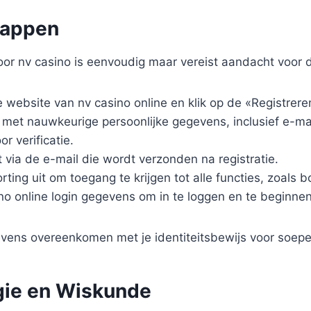
tappen
oor nv casino is eenvoudig maar vereist aandacht voor d
e website van nv casino online en klik op de «Registrer
in met nauwkeurige persoonlijke gegevens, inclusief e-ma
r verificatie.
 via de e-mail die wordt verzonden na registratie.
rting uit om toegang te krijgen tot alle functies, zoals 
no online login gegevens om in te loggen en te beginne
evens overeenkomen met je identiteitsbewijs voor soepe
gie en Wiskunde