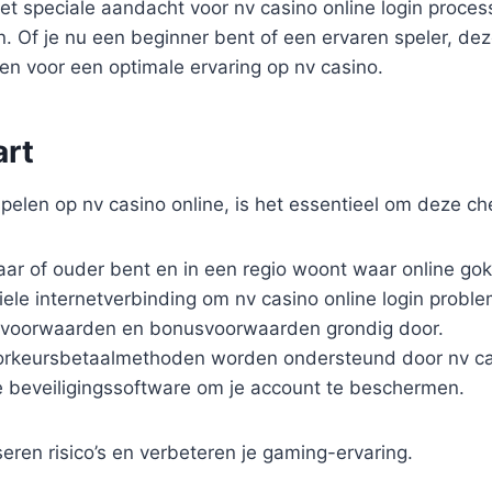
met speciale aandacht voor nv casino online login proce
n. Of je nu een beginner bent of een ervaren speler, d
ten voor een optimale ervaring op nv casino.
art
pelen op nv casino online, is het essentieel om deze ch
 jaar of ouder bent en in een regio woont waar online gok
iele internetverbinding om nv casino online login prob
voorwaarden en bonusvoorwaarden grondig door.
voorkeursbetaalmethoden worden ondersteund door nv ca
le beveiligingssoftware om je account te beschermen.
ren risico’s en verbeteren je gaming-ervaring.