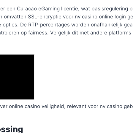
er een Curacao eGaming licentie, wat basisregulering b
n omvatten SSL-encryptie voor nv casino online login 
e opties. De RTP-percentages worden onafhankelijk gea
troleren op fairness. Vergelijk dit met andere platforms
er online casino veiligheid, relevant voor nv casino geb
ssing