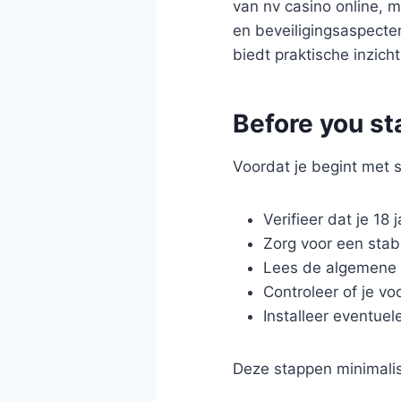
van nv casino online, 
en beveiligingsaspecte
biedt praktische inzich
Before you st
Voordat je begint met s
Verifieer dat je 18
Zorg voor een stab
Lees de algemene 
Controleer of je 
Installeer eventue
Deze stappen minimalise