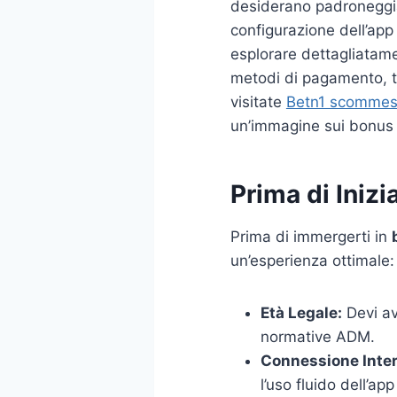
desiderano padroneggiar
configurazione dell’app
esplorare dettagliatame
metodi di pagamento, t
visitate
Betn1 scomme
un’immagine sui bonus e
Prima di Inizi
Prima di immergerti in
un’esperienza ottimale:
Età Legale:
Devi av
normative ADM.
Connessione Inter
l’uso fluido dell’a