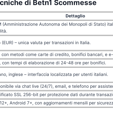
ecniche di Betn1 Scommesse
Dettaglio
(Amministrazione Autonoma dei Monopoli di Stato) ita
lità.
 (EUR) – unica valuta per transazioni in Italia.
 con metodi come carte di credito, bonifici bancari, e e-
 con tempi di elaborazione di 24-48 ore per bonifici.
iano, inglese – interfaccia localizzata per utenti italiani.
onibile via chat live (24/7), email, e telefono per assist
ificato SSL 256-bit per protezione dati durante transazi
12+, Android 7+, con aggiornamenti mensili per sicurez