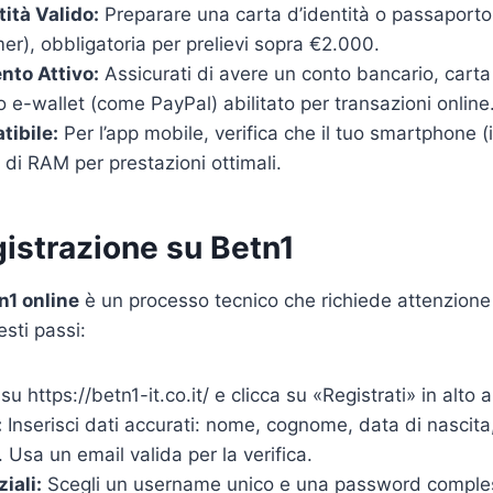
ità Valido:
Preparare una carta d’identità o passaporto 
r), obbligatoria per prelievi sopra €2.000.
to Attivo:
Assicurati di avere un conto bancario, carta 
 e-wallet (come PayPal) abilitato per transazioni online
tibile:
Per l’app mobile, verifica che il tuo smartphone 
di RAM per prestazioni ottimali.
gistrazione su Betn1
n1 online
è un processo tecnico che richiede attenzione a
sti passi:
su https://betn1-it.co.it/ e clicca su «Registrati» in alto 
:
Inserisci dati accurati: nome, cognome, data di nascita,
 Usa un email valida per la verifica.
iali:
Scegli un username unico e una password comples