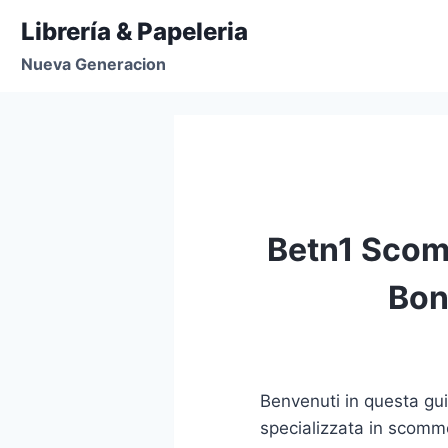
Librería & Papeleria
Nueva Generacion
Betn1 Scomm
Bon
Benvenuti in questa gu
specializzata in scomme