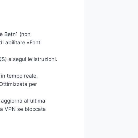
le Betn1 (non
i abilitare «Fonti
S) e segui le istruzioni.
in tempo reale,
 Ottimizzata per
 aggiorna all’ultima
una VPN se bloccata