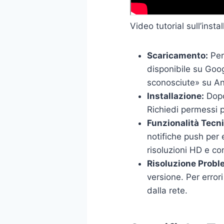
Video tutorial sull’insta
Scaricamento:
Per 
disponibile su Googl
sconosciute» su An
Installazione:
Dopo 
Richiedi permessi p
Funzionalità Tecn
notifiche push per 
risoluzioni HD e co
Risoluzione Probl
versione. Per error
dalla rete.