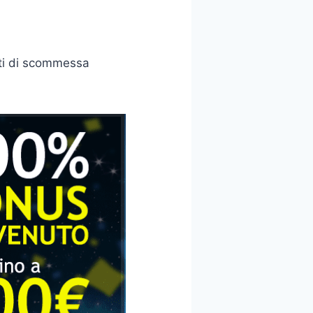
iti di scommessa