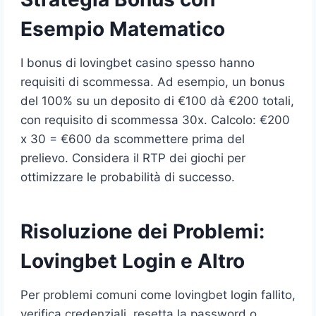
Esempio Matematico
I bonus di lovingbet casino spesso hanno
requisiti di scommessa. Ad esempio, un bonus
del 100% su un deposito di €100 dà €200 totali,
con requisito di scommessa 30x. Calcolo: €200
x 30 = €600 da scommettere prima del
prelievo. Considera il RTP dei giochi per
ottimizzare le probabilità di successo.
Risoluzione dei Problemi:
Lovingbet Login e Altro
Per problemi comuni come lovingbet login fallito,
verifica credenziali, resetta la password o