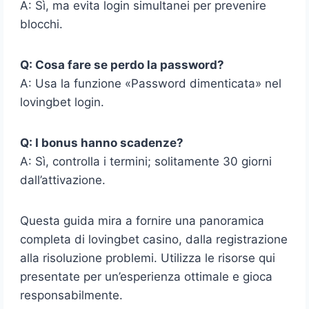
A: Sì, ma evita login simultanei per prevenire
blocchi.
Q: Cosa fare se perdo la password?
A: Usa la funzione «Password dimenticata» nel
lovingbet login.
Q: I bonus hanno scadenze?
A: Sì, controlla i termini; solitamente 30 giorni
dall’attivazione.
Questa guida mira a fornire una panoramica
completa di lovingbet casino, dalla registrazione
alla risoluzione problemi. Utilizza le risorse qui
presentate per un’esperienza ottimale e gioca
responsabilmente.