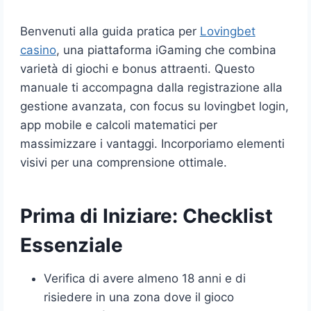
Benvenuti alla guida pratica per
Lovingbet
casino
, una piattaforma iGaming che combina
varietà di giochi e bonus attraenti. Questo
manuale ti accompagna dalla registrazione alla
gestione avanzata, con focus su lovingbet login,
app mobile e calcoli matematici per
massimizzare i vantaggi. Incorporiamo elementi
visivi per una comprensione ottimale.
Prima di Iniziare: Checklist
Essenziale
Verifica di avere almeno 18 anni e di
risiedere in una zona dove il gioco