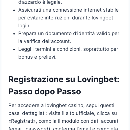
d’azzardo è legale.
Assicurati una connessione internet stabile
per evitare interruzioni durante lovingbet
login.
Prepara un documento d’identità valido per
la verifica dell’account.
Leggi i termini e condizioni, soprattutto per
bonus e prelievi.
Registrazione su Lovingbet:
Passo dopo Passo
Per accedere a lovingbet casino, segui questi
passi dettagliati: visita il sito ufficiale, clicca su
«Registrati», compila il modulo con dati accurati
(email, password), conferma l’email e completa