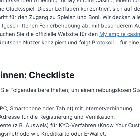
umfassenden Anleitung für My Empire Casino, einem fü
ne Glücksspiel. Dieser Leitfaden konzentriert sich auf 
chritt für den Zugang zu Spielen und Boni. Wir decken all
fortgeschrittenen Fehlerbehebung ab, mit besonderem 
chen Sie die offizielle Website für den
My empire casin
 deutsche Nutzer konzipiert und folgt Protokoll L für ein
innen: Checkliste
s Sie Folgendes bereithalten, um einen reibungslosen St
 (PC, Smartphone oder Tablet) mit Internetverbindung.
Adresse für die Registrierung und Verifikation.
ente (z.B. Ausweis) für KYC-Verfahren (Know Your Cust
ngsmethode wie Kreditkarte oder E-Wallet.