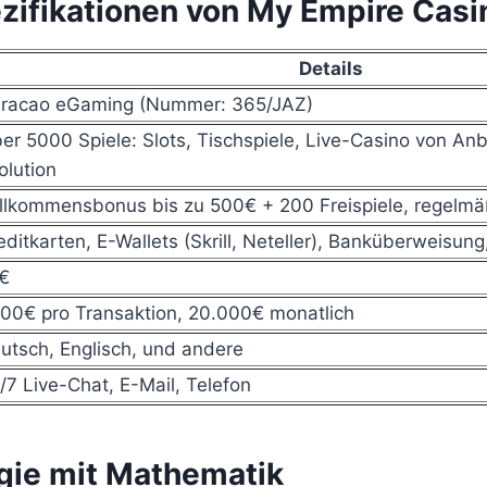
ezifikationen von My Empire Casi
Details
racao eGaming (Nummer: 365/JAZ)
er 5000 Spiele: Slots, Tischspiele, Live-Casino von An
olution
llkommensbonus bis zu 500€ + 200 Freispiele, regelmä
editkarten, E-Wallets (Skrill, Neteller), Banküberweisu
€
00€ pro Transaktion, 20.000€ monatlich
utsch, Englisch, und andere
/7 Live-Chat, E-Mail, Telefon
gie mit Mathematik