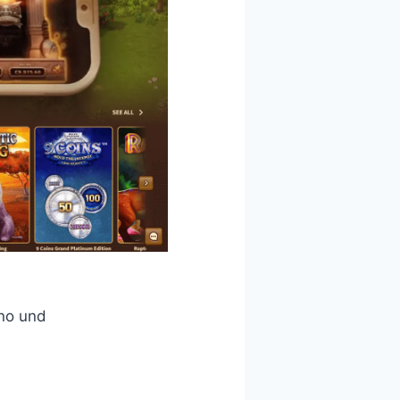
ino und