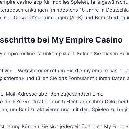
 empire casino app für mobiles Spielen, falls gewünscht.
ltersbeschränkungen (mindestens 18 Jahre in Deutschla
meinen Geschäftsbedingungen (AGB) und Bonusbedingu
sschritte bei My Empire Casino
y empire online ist unkompliziert. Folgen Sie diesen Schr
ffizielle Website oder öffnen Sie die my empire casino a
gistrieren» und füllen Sie das Formular mit Ihren Daten
e E-Mail-Adresse über den zugesandten Link.
ie die KYC-Verifikation durch Hochladen Ihrer Dokument
igen, um Boni zu aktivieren und mit dem Spielen zu begi
istrierung können Sie sich jederzeit über den My Empire