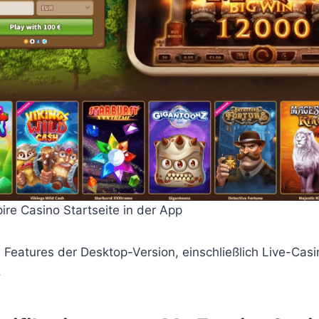
re Casino Startseite in der App
e Features der Desktop-Version, einschließlich Live-Cas
.