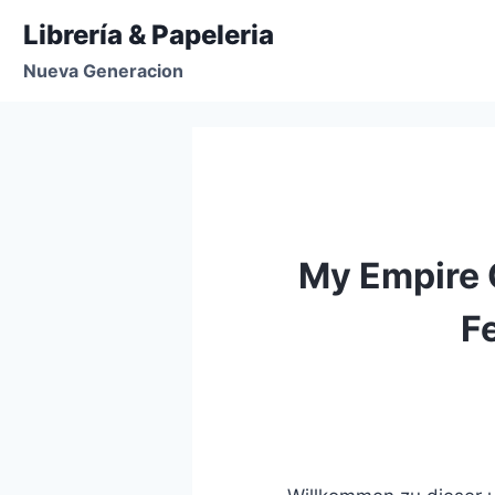
Librería & Papeleria
Nueva Generacion
My Empire 
F