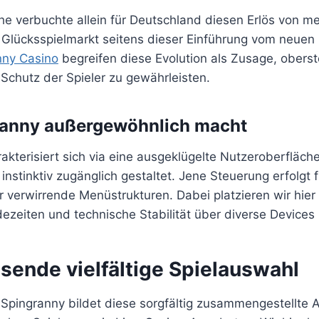
che verbuchte allein für Deutschland diesen Erlös von me
en Glücksspielmarkt seitens dieser Einführung vom neue
nny Casino
begreifen diese Evolution als Zusage, oberst
 Schutz der Spieler zu gewährleisten.
anny außergewöhnlich macht
akterisiert sich via eine ausgeklügelte Nutzeroberfläch
instinktiv zugänglich gestaltet. Jene Steuerung erfolgt f
r verwirrende Menüstrukturen. Dabei platzieren wir hier 
zeiten und technische Stabilität über diverse Devices
sende vielfältige Spielauswahl
Spingranny bildet diese sorgfältig zusammengestellte 