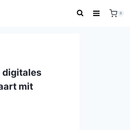
0
 digitales
art mit