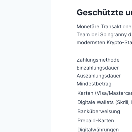
Geschützte u
Monetäre Transaktione
Team bei Spingranny d
modernsten Krypto-Sta
Zahlungsmethode
Einzahlungsdauer
Auszahlungsdauer
Mindestbetrag
Karten (Visa/Masterca
Digitale Wallets (Skrill,
Banküberweisung
Prepaid-Karten
Digitalwährungen