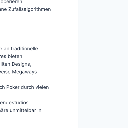
ooperieren
ne Zufallsalgorithmen
 an traditionelle
res bieten
ilten Designs,
sweise Megaways
ch Poker durch vielen
 Sendestudios
äre unmittelbar in