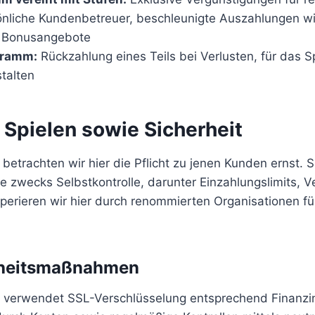
sönliche Kundenbetreuer, beschleunigte Auszahlungen w
 Bonusangebote
gramm:
Rückzahlung eines Teils bei Verlusten, für das 
stalten
s Spielen sowie Sicherheit
 betrachten wir hier die Pflicht zu jenen Kunden ernst. 
e zwecks Selbstkontrolle, darunter Einzahlungslimits, Ve
erieren wir hier durch renommierten Organisationen f
rheitsmaßnahmen
 verwendet SSL-Verschlüsselung entsprechend Finanzin