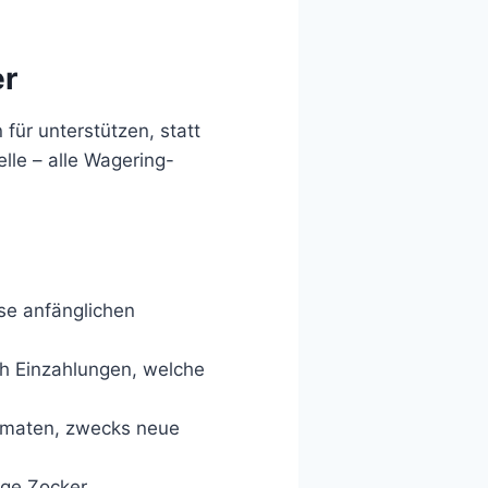
er
ür unterstützen, statt
elle – alle Wagering-
se anfänglichen
h Einzahlungen, welche
omaten, zwecks neue
ege Zocker,