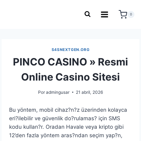
0
S4SNEXTGEN.ORG
PINCO CASINO » Resmi
Online Casino Sitesi
Por
admingusar
21 abril, 2026
Bu yöntem, mobil cihaz?n?z üzerinden kolayca
eri?ilebilir ve güvenlik do?rulamas? için SMS
kodu kullan?r. Oradan Havale veya kripto gibi
12’den fazla yöntem aras?ndan seçim yap?n,