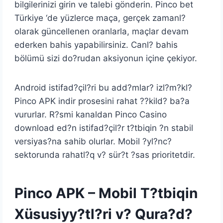
bilgilerinizi girin ve talebi gönderin. Pinco bet
Türkiye ‘de yüzlerce maça, gerçek zamanl?
olarak güncellenen oranlarla, maçlar devam
ederken bahis yapabilirsiniz. Canl? bahis
bölümü sizi do?rudan aksiyonun içine çekiyor.
Android istifad?çil?ri bu add?mlar? izl?m?kl?
Pinco APK indir prosesini rahat ??kild? ba?a
vururlar. R?smi kanaldan Pinco Casino
download ed?n istifad?çil?r t?tbiqin ?n stabil
versiyas?na sahib olurlar. Mobil ?yl?nc?
sektorunda rahatl?q v? sür?t ?sas prioritetdir.
Pinco APK – Mobil T?tbiqin
Xüsusiyy?tl?ri v? Qura?d?