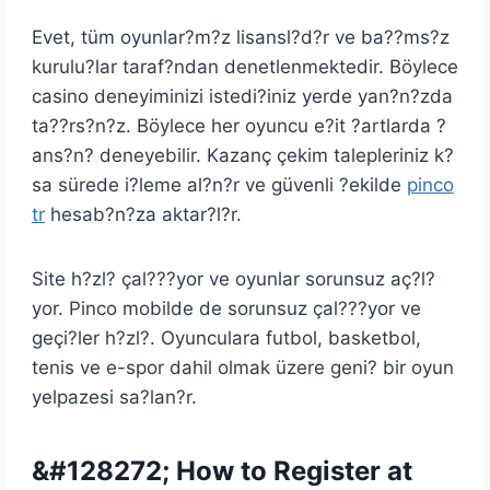
Evet, tüm oyunlar?m?z lisansl?d?r ve ba??ms?z
kurulu?lar taraf?ndan denetlenmektedir. Böylece
casino deneyiminizi istedi?iniz yerde yan?n?zda
ta??rs?n?z. Böylece her oyuncu e?it ?artlarda ?
ans?n? deneyebilir. Kazanç çekim talepleriniz k?
sa sürede i?leme al?n?r ve güvenli ?ekilde
pinco
tr
hesab?n?za aktar?l?r.
Site h?zl? çal???yor ve oyunlar sorunsuz aç?l?
yor. Pinco mobilde de sorunsuz çal???yor ve
geçi?ler h?zl?. Oyunculara futbol, basketbol,
tenis ve e-spor dahil olmak üzere geni? bir oyun
yelpazesi sa?lan?r.
&#128272; How to Register at