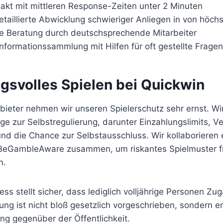
akt mit mittleren Response-Zeiten unter 2 Minuten
taillierte Abwicklung schwieriger Anliegen in von höc
le Beratung durch deutschsprechende Mitarbeiter
nformationssammlung mit Hilfen für oft gestellte Fragen
gsvolles Spielen bei Quickwin
bieter nehmen wir unseren Spielerschutz sehr ernst. Wir
e zur Selbstregulierung, darunter Einzahlungslimits, V
nd die Chance zur Selbstausschluss. Wir kollaborieren 
eGambleAware zusammen, um riskantes Spielmuster frü
n.
ess stellt sicher, dass lediglich volljährige Personen Zu
fung ist nicht bloß gesetzlich vorgeschrieben, sondern e
ng gegenüber der Öffentlichkeit.