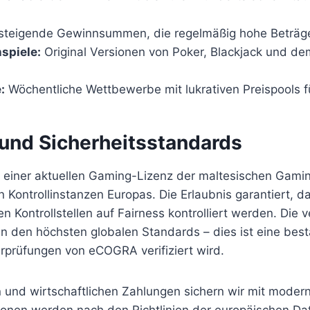
teigende Gewinnsummen, die regelmäßig hohe Beträge
hspiele:
Original Versionen von Poker, Blackjack und de
:
Wöchentliche Wettbewerbe mit lukrativen Preispools 
 und Sicherheitsstandards
r einer aktuellen Gaming-Lizenz der maltesischen Gami
 Kontrollinstanzen Europas. Die Erlaubnis garantiert, d
en Kontrollstellen auf Fairness kontrolliert werden. Di
den höchsten globalen Standards – dies ist eine bestä
prüfungen von eCOGRA verifiziert wird.
n und wirtschaftlichen Zahlungen sichern wir mit moder
tionen werden nach den Richtlinien der europäischen D