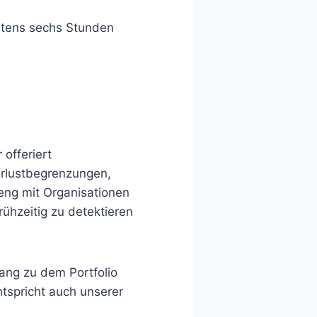
hstens sechs Stunden
 offeriert
erlustbegrenzungen,
eng mit Organisationen
hzeitig zu detektieren
gang zu dem Portfolio
ntspricht auch unserer