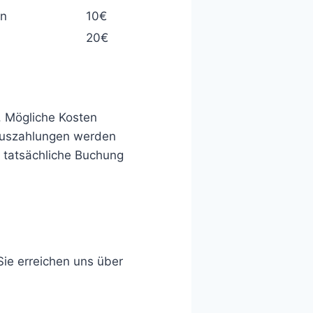
en
10€
20€
. Mögliche Kosten
 Auszahlungen werden
e tatsächliche Buchung
ie erreichen uns über