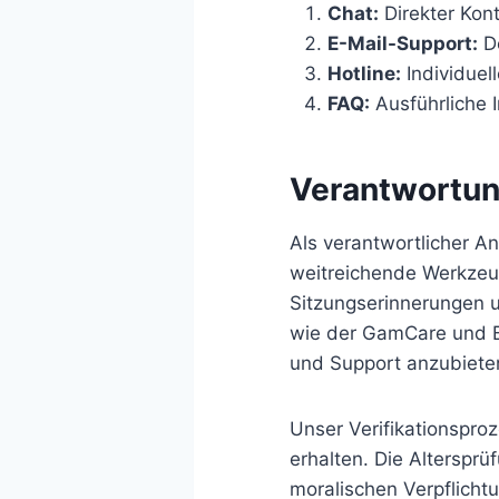
Chat:
Direkter Kont
E-Mail-Support:
De
Hotline:
Individuel
FAQ:
Ausführliche I
Verantwortun
Als verantwortlicher An
weitreichende Werkzeug
Sitzungserinnerungen u
wie der GamCare und B
und Support anzubiete
Unser Verifikationsproz
erhalten. Die Altersprü
moralischen Verpflichtu