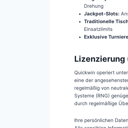
Drehung
Jackpot-Slots:
Ans
Traditionelle Tisc
Einsatzlimits
Exklusive Turniere
Lizenzierung
Quickwin operiert unte
eine der angesehensten
regelmäßig von neutral
Systeme (RNG) genügen 
durch regelmäßige Über
Ihre persönlichen Date
Alle sensiblen Informa