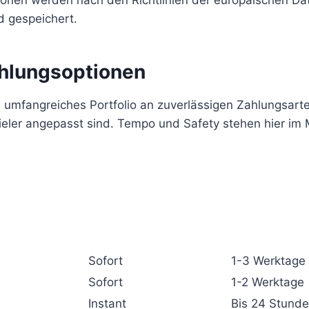
 gespeichert.
ahlungsoptionen
 umfangreiches Portfolio an zuverlässigen Zahlungsarten
ler angepasst sind. Tempo und Safety stehen hier im M
Sofort
1-3 Werktage
Sofort
1-2 Werktage
Instant
Bis 24 Stund