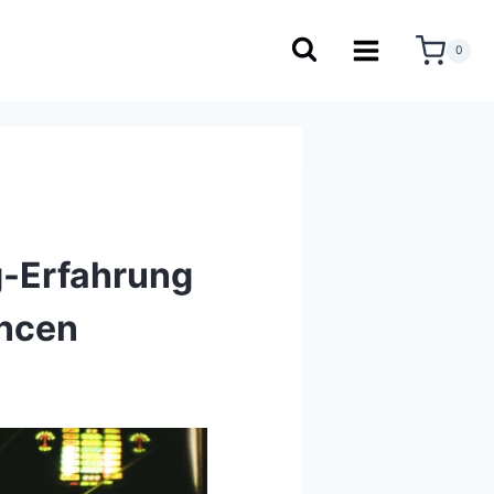
0
g-Erfahrung
ncen