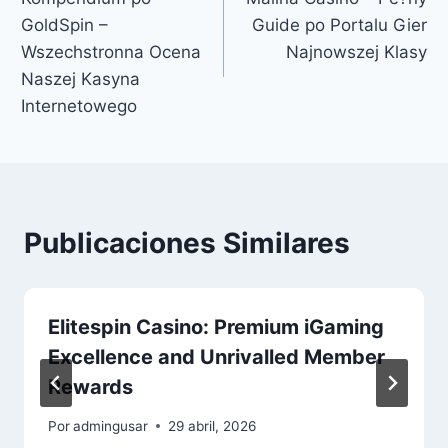
GoldSpin –
Guide po Portalu Gier
Wszechstronna Ocena
Najnowszej Klasy
Naszej Kasyna
Internetowego
Publicaciones Similares
Elitespin Casino: Premium iGaming
Excellence and Unrivalled Member
Rewards
Por
admingusar
29 abril, 2026