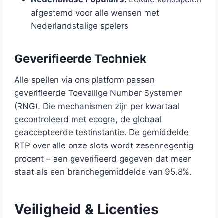
afgestemd voor alle wensen met
Nederlandstalige spelers
Geverifieerde Techniek
Alle spellen via ons platform passen
geverifieerde Toevallige Number Systemen
(RNG). Die mechanismen zijn per kwartaal
gecontroleerd met ecogra, de globaal
geaccepteerde testinstantie. De gemiddelde
RTP over alle onze slots wordt zesennegentig
procent – een geverifieerd gegeven dat meer
staat als een branchegemiddelde van 95.8%.
Veiligheid & Licenties