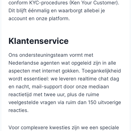
conform KYC-procedures (Ken Your Customer).
Dit blijft éénmalig en waarborgt allebei je
account en onze platform.
Klantenservice
Ons ondersteuningsteam vormt met
Nederlandse agenten wat opgeleid zijn in alle
aspecten met internet gokken. Toegankelijkheid
wordt essentieel: we leveren realtime chat dag
en nacht, mail-support door onze mediaan
reactietijd met twee uur, plus de ruime
veelgestelde vragen via ruim dan 150 uitvoerige
reacties.
Voor complexere kwesties zijn we een speciale