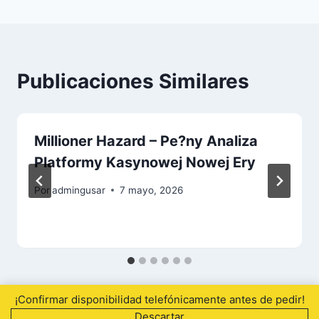
Publicaciones Similares
Millioner Hazard – Pe?ny Analiza
Platformy Kasynowej Nowej Ery
Por
admingusar
7 mayo, 2026
¡Confirmar disponibilidad telefónicamente antes de pedir!
Descartar