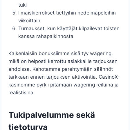
tuki
Ilmaiskierrokset tiettyihin hedelmäpeleihin
viikoittain
Turnaukset, kun käyttäjät kilpailevat toisten
kanssa rahapalkinnosta
Kaikenlaisiin bonuksiimme sisältyy wagering,
mikä on helposti kerrottu asiakkaille tarjouksen
ehdoissa. Kehotamme perehtymään säännöt
tarkkaan ennen tarjouksen aktivointia. CasinoX-
kasinomme pyrkii pitämään wagering reiluina ja
realistisina.
Tukipalvelumme sekä
tietoturva