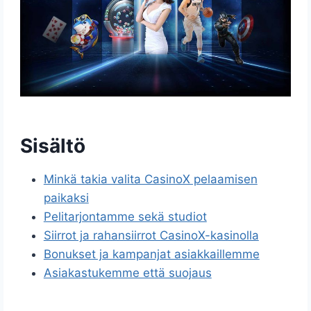
Sisältö
Minkä takia valita CasinoX pelaamisen
paikaksi
Pelitarjontamme sekä studiot
Siirrot ja rahansiirrot CasinoX-kasinolla
Bonukset ja kampanjat asiakkaillemme
Asiakastukemme että suojaus