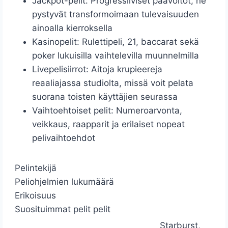
Jackpot-pelit: Progressiiviset päävoitot, ne
pystyvät transformoimaan tulevaisuuden
ainoalla kierroksella
Kasinopelit: Rulettipeli, 21, baccarat sekä
poker lukuisilla vaihtelevilla muunnelmilla
Livepelisiirrot: Aitoja krupieereja
reaaliajassa studiolta, missä voit pelata
suorana toisten käyttäjien seurassa
Vaihtoehtoiset pelit: Numeroarvonta,
veikkaus, raapparit ja erilaiset nopeat
pelivaihtoehdot
Pelintekijä
Peliohjelmien lukumäärä
Erikoisuus
Suosituimmat pelit pelit
Starburst,