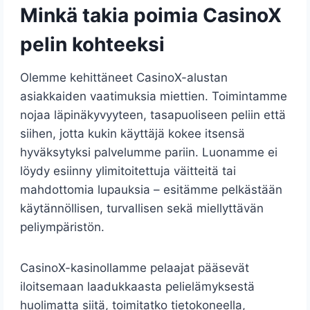
Minkä takia poimia CasinoX
pelin kohteeksi
Olemme kehittäneet CasinoX-alustan
asiakkaiden vaatimuksia miettien. Toimintamme
nojaa läpinäkyvyyteen, tasapuoliseen peliin että
siihen, jotta kukin käyttäjä kokee itsensä
hyväksytyksi palvelumme pariin. Luonamme ei
löydy esiinny ylimitoitettuja väitteitä tai
mahdottomia lupauksia – esitämme pelkästään
käytännöllisen, turvallisen sekä miellyttävän
peliympäristön.
CasinoX-kasinollamme pelaajat pääsevät
iloitsemaan laadukkaasta pelielämyksestä
huolimatta siitä, toimitatko tietokoneella,