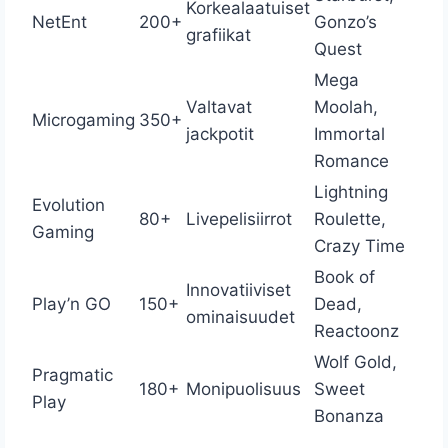
Korkealaatuiset
NetEnt
200+
Gonzo’s
grafiikat
Quest
Mega
Valtavat
Moolah,
Microgaming
350+
jackpotit
Immortal
Romance
Lightning
Evolution
80+
Livepelisiirrot
Roulette,
Gaming
Crazy Time
Book of
Innovatiiviset
Play’n GO
150+
Dead,
ominaisuudet
Reactoonz
Wolf Gold,
Pragmatic
180+
Monipuolisuus
Sweet
Play
Bonanza