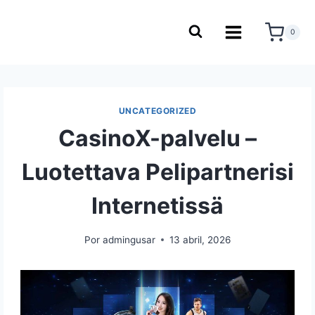
0
UNCATEGORIZED
CasinoX-palvelu –
Luotettava Pelipartnerisi
Internetissä
Por
admingusar
13 abril, 2026