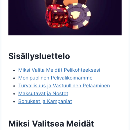
Sisällysluettelo
Miksi Valita Meidät Pelikohteeksesi
Monipuolinen Pelivalikoimamme
Turvallisuus ja Vastuullinen Pelaaminen
Maksutavat ja Nostot
Bonukset ja Kampanjat
Miksi Valitsea Meidät