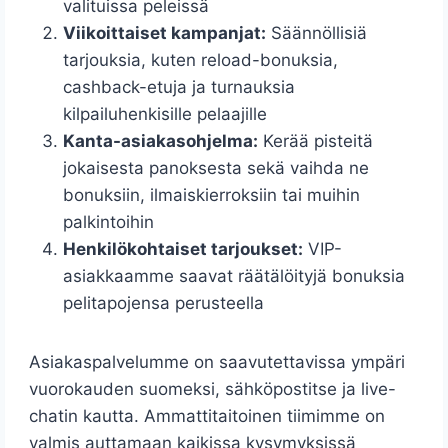
valituissa peleissä
Viikoittaiset kampanjat:
Säännöllisiä
tarjouksia, kuten reload-bonuksia,
cashback-etuja ja turnauksia
kilpailuhenkisille pelaajille
Kanta-asiakasohjelma:
Kerää pisteitä
jokaisesta panoksesta sekä vaihda ne
bonuksiin, ilmaiskierroksiin tai muihin
palkintoihin
Henkilökohtaiset tarjoukset:
VIP-
asiakkaamme saavat räätälöityjä bonuksia
pelitapojensa perusteella
Asiakaspalvelumme on saavutettavissa ympäri
vuorokauden suomeksi, sähköpostitse ja live-
chatin kautta. Ammattitaitoinen tiimimme on
valmis auttamaan kaikissa kysymyksissä