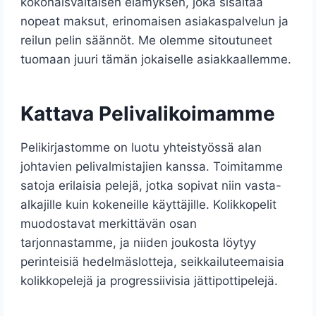
kokonaisvaltaisen elämyksen, joka sisältää
nopeat maksut, erinomaisen asiakaspalvelun ja
reilun pelin säännöt. Me olemme sitoutuneet
tuomaan juuri tämän jokaiselle asiakkaallemme.
Kattava Pelivalikoimamme
Pelikirjastomme on luotu yhteistyössä alan
johtavien pelivalmistajien kanssa. Toimitamme
satoja erilaisia pelejä, jotka sopivat niin vasta-
alkajille kuin kokeneille käyttäjille. Kolikkopelit
muodostavat merkittävän osan
tarjonnastamme, ja niiden joukosta löytyy
perinteisiä hedelmäslotteja, seikkailuteemaisia
kolikkopelejä ja progressiivisia jättipottipelejä.