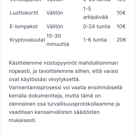
1-5
Luottokortit
Välitön
10€
arkipäivää
E-lompakot
Välitön
0-24 tuntia
10€
15-30
Kryptovaluutat
1-6 tuntia
20€
minuuttia
Käsittelemme nostopyynnöt mahdollisimman
nopeasti, ja tavoittelemme siihen, että varasi
ovat käytössäsi viivytyksettä.
Varmentamisprosessi voi vaatia ensimmäisellä
kerralla dokumentteja, mutta tämä on
olennainen osa turvallisuusprotokollaamme ja
vaaditaan kansainvälisten säädösten
mukaisesti.