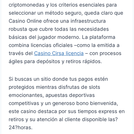
criptomonedas y los criterios esenciales para
seleccionar un método seguro, queda claro que
Casino Online ofrece una infraestructura
robusta que cubre todas las necesidades
básicas del jugador moderno. La plataforma
combina licencias oficiales –como la emitida a
través del
Casino Cirsa licencia
– con procesos
ágiles para depósitos y retiros rápidos.
Si buscas un sitio donde tus pagos estén
protegidos mientras disfrutas de slots
emocionantes, apuestas deportivas
competitivas y un generoso bono bienvenida,
este casino destaca por sus tiempos express en
retiros y su atención al cliente disponible las?
24?horas.