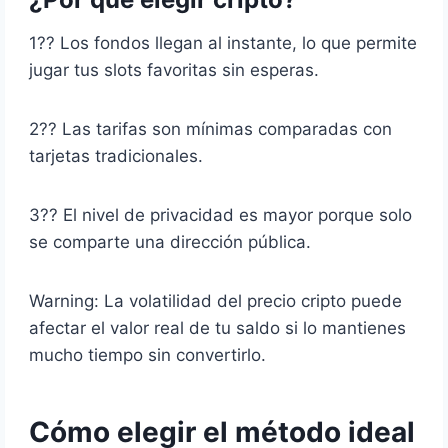
1?? Los fondos llegan al instante, lo que permite
jugar tus slots favoritas sin esperas.
2?? Las tarifas son mínimas comparadas con
tarjetas tradicionales.
3?? El nivel de privacidad es mayor porque solo
se comparte una dirección pública.
Warning: La volatilidad del precio cripto puede
afectar el valor real de tu saldo si lo mantienes
mucho tiempo sin convertirlo.
Cómo elegir el método ideal