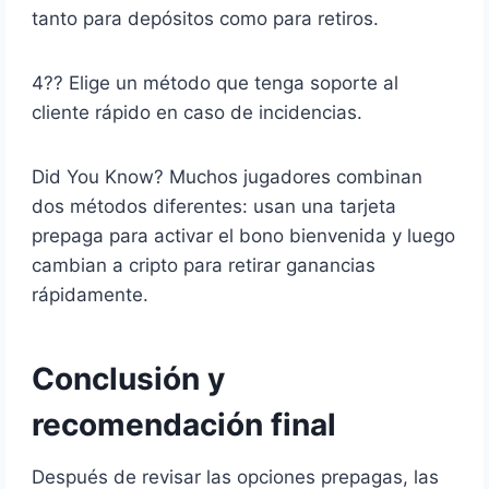
tanto para depósitos como para retiros.
4?? Elige un método que tenga soporte al
cliente rápido en caso de incidencias.
Did You Know? Muchos jugadores combinan
dos métodos diferentes: usan una tarjeta
prepaga para activar el bono bienvenida y luego
cambian a cripto para retirar ganancias
rápidamente.
Conclusión y
recomendación final
Después de revisar las opciones prepagas, las