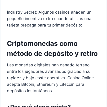
Industry Secret: Algunos casinos añaden un
pequeño incentivo extra cuando utilizas una
tarjeta prepaga para tu primer depósito.
Criptomonedas como
método de depósito y retiro
Las monedas digitales han ganado terreno
entre los jugadores avanzados gracias a su
rapidez y bajo coste operativo. Casino Online
acepta Bitcoin, Ethereum y Litecoin para
depósitos instantáneos.
¿Por qué elegir cripto?