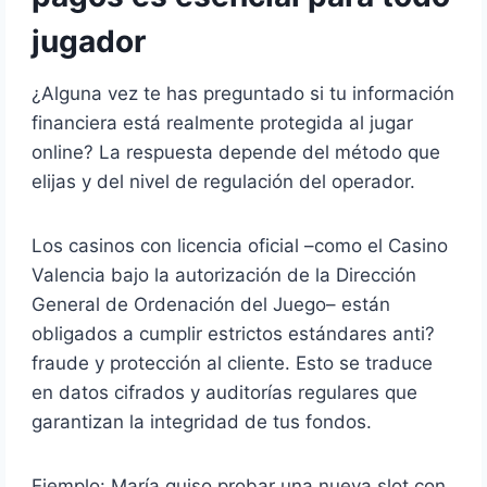
jugador
¿Alguna vez te has preguntado si tu información
financiera está realmente protegida al jugar
online? La respuesta depende del método que
elijas y del nivel de regulación del operador.
Los casinos con licencia oficial –como el Casino
Valencia bajo la autorización de la Dirección
General de Ordenación del Juego– están
obligados a cumplir estrictos estándares anti?
fraude y protección al cliente. Esto se traduce
en datos cifrados y auditorías regulares que
garantizan la integridad de tus fondos.
Ejemplo: María quiso probar una nueva slot con