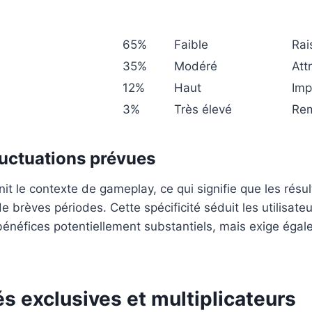
65%
Faible
Rai
35%
Modéré
Attr
12%
Haut
Imp
3%
Très élevé
Re
luctuations prévues
init le contexte de gameplay, ce qui signifie que les résu
 brèves périodes. Cette spécificité séduit les utilisate
bénéfices potentiellement substantiels, mais exige éga
és exclusives et multiplicateurs