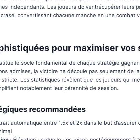
mes indépendants. Les joueurs doiventrécupérer leurs pr
écrasé, convertissant chacune manche en une combat ver
phistiquées pour maximiser vos
titue le socle fondamental de chaque stratégie gagnante
ons admises, la victoire ne découle pas seulement de l
e stricte. Les statistiques révèlent que les joueurs qui 
plifient notablement leur pérennité de session.
atégiques recommandées
rait automatique entre 1.5x et 2x dans le but d’assurer 
nimal
ion :
Élévation graduelle des mises postérieurement à t