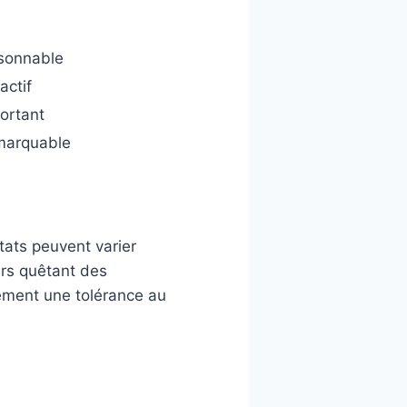
sonnable
actif
ortant
marquable
ltats peuvent varier
urs quêtant des
lement une tolérance au