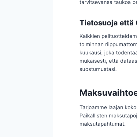
tarvitsevansa taukoa p
Tietosuoja ett
Kaikkien pelituotteidem
toiminnan riippumattom
kuukausi, joka todenta
mukaisesti, että dataa
suostumustasi.
Maksuvaihtoe
Tarjoamme laajan kokoe
Paikallisten maksutapo
maksutapahtumat.