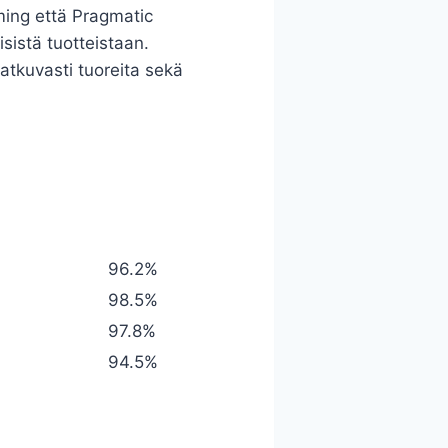
ing että Pragmatic
isistä tuotteistaan.
jatkuvasti tuoreita sekä
96.2%
98.5%
97.8%
94.5%