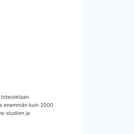
 toteutetaan
ata enemmän kuin 2000
ve-studion ja