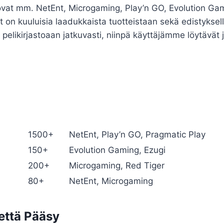
vat mm. NetEnt, Microgaming, Play’n GO, Evolution Gam
at on kuuluisia laadukkaista tuotteistaan sekä edistyksell
 pelikirjastoaan jatkuvasti, niinpä käyttäjämme löytävät 
1500+
NetEnt, Play’n GO, Pragmatic Play
150+
Evolution Gaming, Ezugi
200+
Microgaming, Red Tiger
80+
NetEnt, Microgaming
 että Pääsy