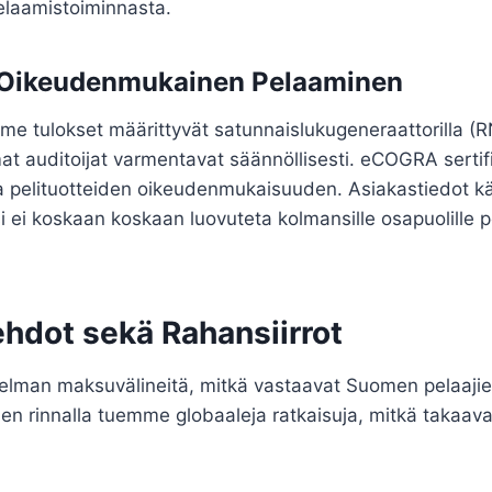
elaamistoiminnasta.
ä Oikeudenmukainen Pelaaminen
me tulokset määrittyvät satunnaislukugeneraattorilla (
at auditoijat varmentavat säännöllisesti. eCOGRA sertif
a pelituotteiden oikeudenmukaisuuden. Asiakastiedot k
si ei koskaan koskaan luovuteta kolmansille osapuolille
hdot sekä Rahansiirrot
lman maksuvälineitä, mitkä vastaavat Suomen pelaajie
jen rinnalla tuemme globaaleja ratkaisuja, mitkä takaav