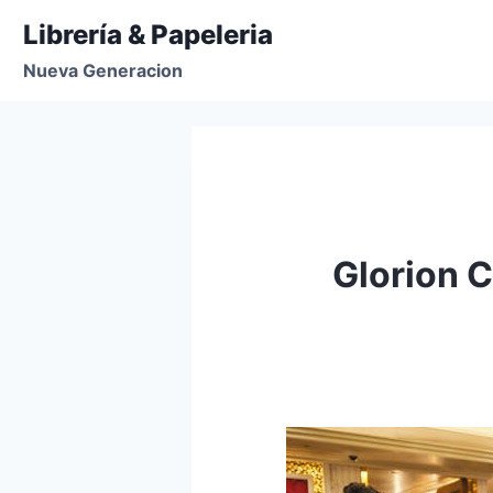
Librería & Papeleria
Nueva Generacion
Glorion C