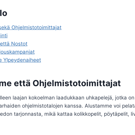
lo
ekä Ohjelmistotoimittajat
inti
että Nostot
rjouskampanjat
 Ylpeydenaiheet
me että Ohjelmistotoimittajat
illeen laajan kokoelman laadukkaan uhkapelejä, jotka on
parhaiden ohjelmistotalojen kanssa. Alustamme voi pel
don tarjonnasta, mikä kattaa kolikkopelit, pöytäpelit, li