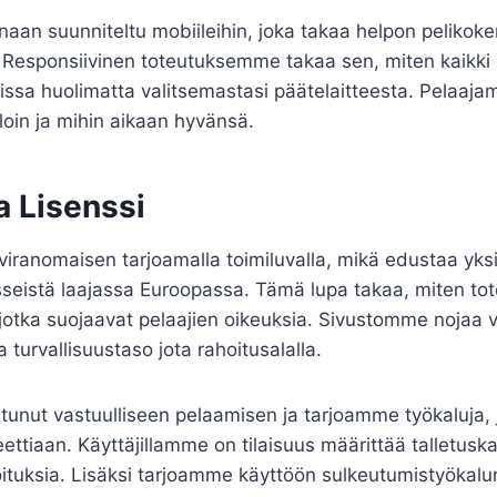
aan suunniteltu mobiileihin, joka takaa helpon pelikok
. Responsiivinen toteutuksemme takaa sen, miten kaikki o
issa huolimatta valitsemastasi päätelaitteesta. Pelaaja
lloin ja mihin aikaan hyvänsä.
a Lisenssi
iranomaisen tarjoamalla toimiluvalla, mikä edustaa yk
sseistä laajassa Euroopassa. Tämä lupa takaa, miten t
, jotka suojaavat pelaajien oikeuksia. Sivustomme nojaa
turvallisuustaso jota rahoitusalalla.
unut vastuulliseen pelaamisen ja tarjoamme työkaluja, 
teettiaan. Käyttäjillamme on tilaisuus määrittää talletuskat
joituksia. Lisäksi tarjoamme käyttöön sulkeutumistyökalun 