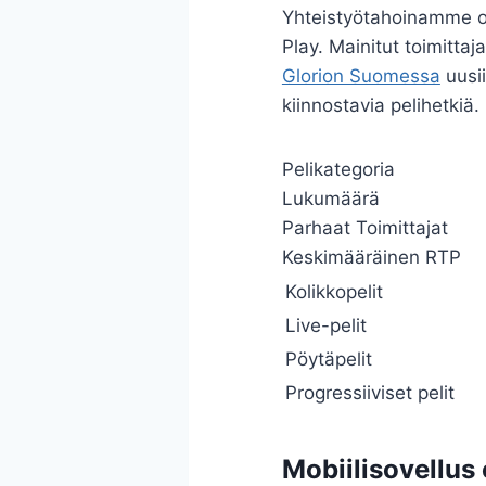
Yhteistyötahoinamme o
Play. Mainitut toimittaj
Glorion Suomessa
uusii
kiinnostavia pelihetkiä.
Pelikategoria
Lukumäärä
Parhaat Toimittajat
Keskimääräinen RTP
Kolikkopelit
Live-pelit
Pöytäpelit
Progressiiviset pelit
Mobiilisovellus