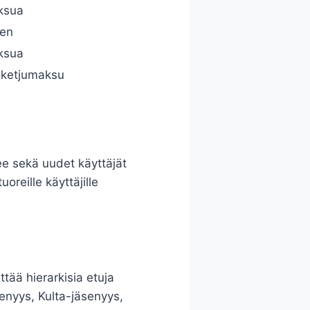
ksua
nen
ksua
ketjumaksu
ee sekä uudet käyttäjät
reille käyttäjille
ää hierarkisia etuja
enyys, Kulta-jäsenyys,