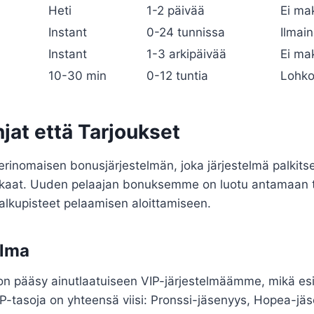
Heti
1-2 päivää
Ei ma
Instant
0-24 tunnissa
Ilmai
Instant
1-3 arkipäivää
Ei ma
10-30 min
0-12 tuntia
Lohko
at että Tarjoukset
erinomaisen bonusjärjestelmän, joka järjestelmä palkits
akkaat. Uuden pelaajan bonuksemme on luotu antamaan tuo
alkupisteet pelaamisen aloittamiseen.
elma
n pääsy ainutlaatuiseen VIP-järjestelmäämme, mikä esitt
-tasoja on yhteensä viisi: Pronssi-jäsenyys, Hopea-jäs