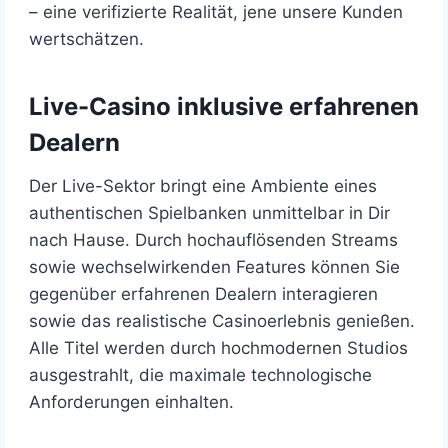
– eine verifizierte Realität, jene unsere Kunden
wertschätzen.
Live-Casino inklusive erfahrenen
Dealern
Der Live-Sektor bringt eine Ambiente eines
authentischen Spielbanken unmittelbar in Dir
nach Hause. Durch hochauflösenden Streams
sowie wechselwirkenden Features können Sie
gegenüber erfahrenen Dealern interagieren
sowie das realistische Casinoerlebnis genießen.
Alle Titel werden durch hochmodernen Studios
ausgestrahlt, die maximale technologische
Anforderungen einhalten.