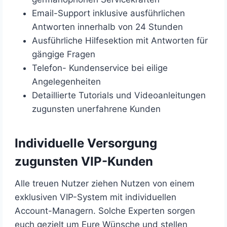
Email-Support inklusive ausführlichen
Antworten innerhalb von 24 Stunden
Ausführliche Hilfesektion mit Antworten für
gängige Fragen
Telefon- Kundenservice bei eilige
Angelegenheiten
Detaillierte Tutorials und Videoanleitungen
zugunsten unerfahrene Kunden
Individuelle Versorgung
zugunsten VIP-Kunden
Alle treuen Nutzer ziehen Nutzen von einem
exklusiven VIP-System mit individuellen
Account-Managern. Solche Experten sorgen
euch gezielt um Eure Wünsche und stellen