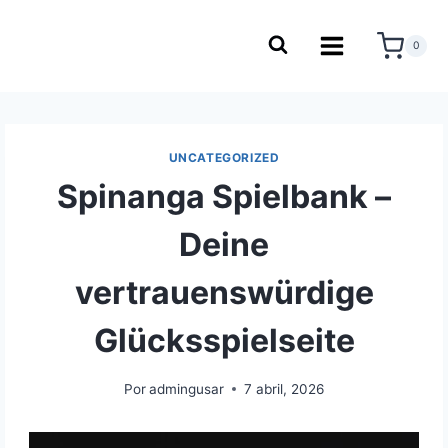
0
UNCATEGORIZED
Spinanga Spielbank –
Deine
vertrauenswürdige
Glücksspielseite
Por
admingusar
7 abril, 2026