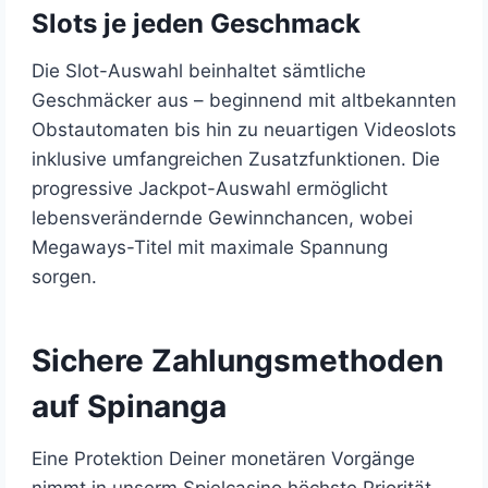
Slots je jeden Geschmack
Die Slot-Auswahl beinhaltet sämtliche
Geschmäcker aus – beginnend mit altbekannten
Obstautomaten bis hin zu neuartigen Videoslots
inklusive umfangreichen Zusatzfunktionen. Die
progressive Jackpot-Auswahl ermöglicht
lebensverändernde Gewinnchancen, wobei
Megaways-Titel mit maximale Spannung
sorgen.
Sichere Zahlungsmethoden
auf Spinanga
Eine Protektion Deiner monetären Vorgänge