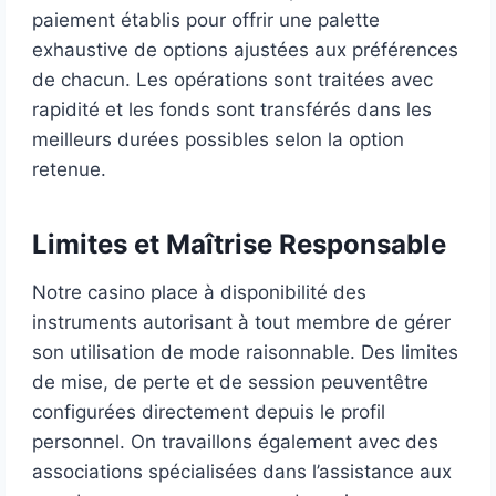
paiement établis pour offrir une palette
exhaustive de options ajustées aux préférences
de chacun. Les opérations sont traitées avec
rapidité et les fonds sont transférés dans les
meilleurs durées possibles selon la option
retenue.
Limites et Maîtrise Responsable
Notre casino place à disponibilité des
instruments autorisant à tout membre de gérer
son utilisation de mode raisonnable. Des limites
de mise, de perte et de session peuventêtre
configurées directement depuis le profil
personnel. On travaillons également avec des
associations spécialisées dans l’assistance aux