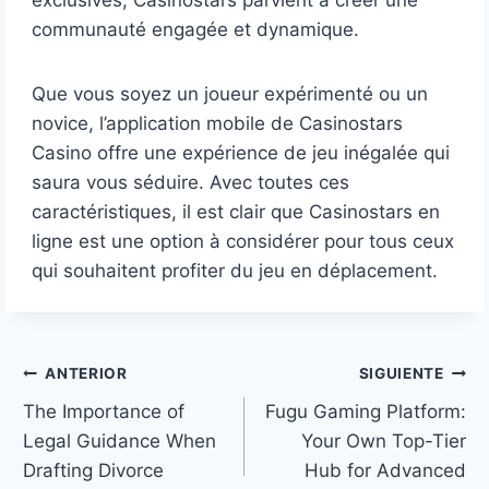
communauté engagée et dynamique.
Que vous soyez un joueur expérimenté ou un
novice, l’application mobile de Casinostars
Casino offre une expérience de jeu inégalée qui
saura vous séduire. Avec toutes ces
caractéristiques, il est clair que Casinostars en
ligne est une option à considérer pour tous ceux
qui souhaitent profiter du jeu en déplacement.
ANTERIOR
SIGUIENTE
The Importance of
Fugu Gaming Platform:
Legal Guidance When
Your Own Top-Tier
Drafting Divorce
Hub for Advanced