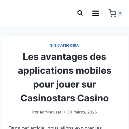
0
SIN CATEGORÍA
Les avantages des
applications mobiles
pour jouer sur
Casinostars Casino
Por
admingusar
30 marzo, 2026
Dans cet article, nous allons explorer les