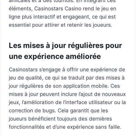
amicales et à des tournois. En intégrant ces
éléments, Casinostars Casino rend le jeu en
ligne plus interactif et engageant, ce qui est
essentiel pour attirer et retenir les joueurs.
Les mises à jour régulières pour
une expérience améliorée
Casinostars s’engage à offrir une expérience de
jeu de qualité, ce qui se traduit par des mises à
jour régulières de son application mobile. Ces
mises à jour peuvent inclure l’ajout de nouveaux
jeux, l’amélioration de l’interface utilisateur ou la
correction de bugs. Cela garantit que les
joueurs bénéficient toujours des dernières
fonctionnalités et d’une expérience sans faille.