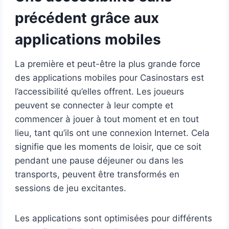
précédent grâce aux
applications mobiles
La première et peut-être la plus grande force
des applications mobiles pour Casinostars est
l’accessibilité qu’elles offrent. Les joueurs
peuvent se connecter à leur compte et
commencer à jouer à tout moment et en tout
lieu, tant qu’ils ont une connexion Internet. Cela
signifie que les moments de loisir, que ce soit
pendant une pause déjeuner ou dans les
transports, peuvent être transformés en
sessions de jeu excitantes.
Les applications sont optimisées pour différents