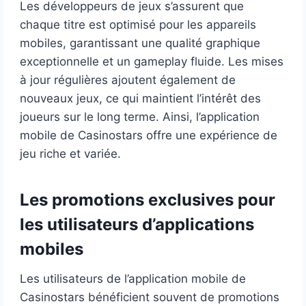
Les développeurs de jeux s’assurent que
chaque titre est optimisé pour les appareils
mobiles, garantissant une qualité graphique
exceptionnelle et un gameplay fluide. Les mises
à jour régulières ajoutent également de
nouveaux jeux, ce qui maintient l’intérêt des
joueurs sur le long terme. Ainsi, l’application
mobile de Casinostars offre une expérience de
jeu riche et variée.
Les promotions exclusives pour
les utilisateurs d’applications
mobiles
Les utilisateurs de l’application mobile de
Casinostars bénéficient souvent de promotions