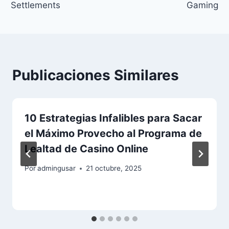
Settlements
Gaming
Publicaciones Similares
10 Estrategias Infalibles para Sacar
el Máximo Provecho al Programa de
Lealtad de Casino Online
Por
admingusar
21 octubre, 2025