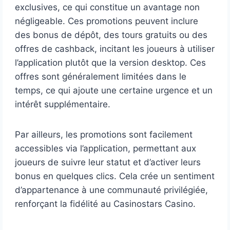
exclusives, ce qui constitue un avantage non
négligeable. Ces promotions peuvent inclure
des bonus de dépôt, des tours gratuits ou des
offres de cashback, incitant les joueurs à utiliser
l’application plutôt que la version desktop. Ces
offres sont généralement limitées dans le
temps, ce qui ajoute une certaine urgence et un
intérêt supplémentaire.
Par ailleurs, les promotions sont facilement
accessibles via l’application, permettant aux
joueurs de suivre leur statut et d’activer leurs
bonus en quelques clics. Cela crée un sentiment
d’appartenance à une communauté privilégiée,
renforçant la fidélité au Casinostars Casino.