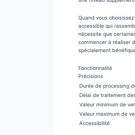
une niveau supplémenta
Quand vous choisisse
accessible qui rassembl
nécessite que certaines
commencer à réaliser 
spécialement bénéfique
Fonctionnalité
Précisions
Durée de processing d
Délai de traitement de
Valeur minimum de ve
Valeur maximum de v
Accessibilité