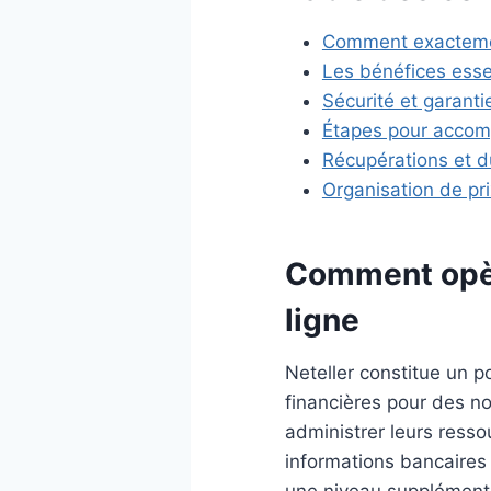
Comment exactemen
Les bénéfices esse
Sécurité et garanti
Étapes pour accomp
Récupérations et d
Organisation de pri
Comment opère
ligne
Neteller constitue un 
financières pour des no
administrer leurs resso
informations bancaires