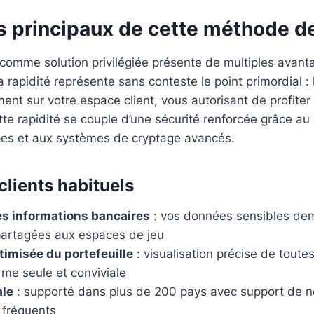
s principaux de cette méthode d
er comme solution privilégiée présente de multiples avan
La rapidité représente sans conteste le point primordial 
ent sur votre espace client, vous autorisant de profiter 
ette rapidité se couple d’une sécurité renforcée grâce 
pes et aux systèmes de cryptage avancés.
clients habituels
s informations bancaires
: vos données sensibles dem
artagées aux espaces de jeu
timisée du portefeuille
: visualisation précise de toute
rme seule et conviviale
ale
: supporté dans plus de 200 pays avec support de 
 fréquents