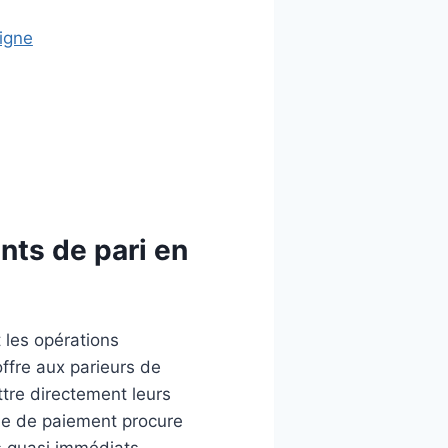
igne
ts de pari en
 les opérations
offre aux parieurs de
ttre directement leurs
sme de paiement procure