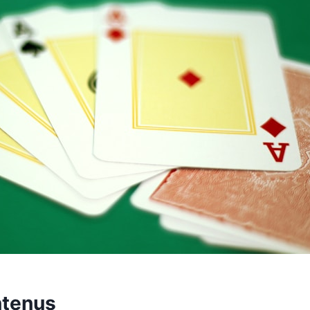
ntenus