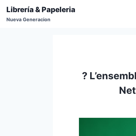
Librería & Papeleria
Nueva Generacion
? L’ensemb
Net