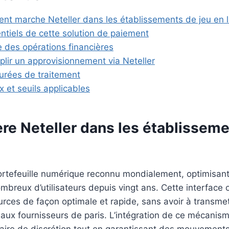
t marche Neteller dans les établissements de jeu en l
ntiels de cette solution de paiement
e des opérations financières
lir un approvisionnement via Neteller
urées de traitement
x et seuils applicables
 Neteller dans les établissemen
portefeuille numérique reconnu mondialement, optimisant
mbreux d’utilisateurs depuis vingt ans. Cette interface 
urces de façon optimale et rapide, sans avoir à transme
 aux fournisseurs de paris. L’intégration de ce mécani