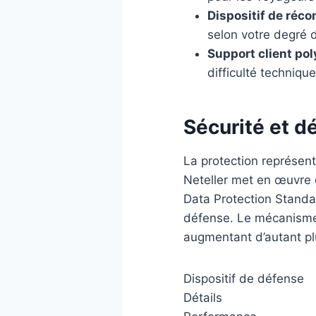
Dispositif de réc
selon votre degré d
Support client pol
difficulté techniqu
Sécurité et d
La protection représen
Neteller met en œuvre 
Data Protection Standa
défense. Le mécanisme i
augmentant d’autant pl
Dispositif de défense
Détails