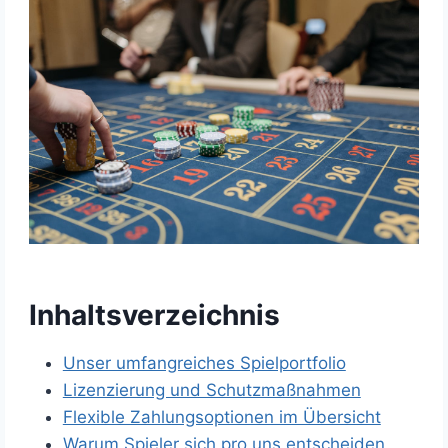
Inhaltsverzeichnis
Unser umfangreiches Spielportfolio
Lizenzierung und Schutzmaßnahmen
Flexible Zahlungsoptionen im Übersicht
Warum Spieler sich pro uns entscheiden