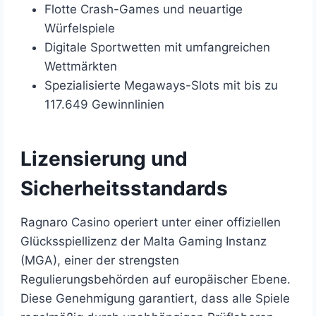
Flotte Crash-Games und neuartige
Würfelspiele
Digitale Sportwetten mit umfangreichen
Wettmärkten
Spezialisierte Megaways-Slots mit bis zu
117.649 Gewinnlinien
Lizensierung und
Sicherheitsstandards
Ragnaro Casino operiert unter einer offiziellen
Glücksspiellizenz der Malta Gaming Instanz
(MGA), einer der strengsten
Regulierungsbehörden auf europäischer Ebene.
Diese Genehmigung garantiert, dass alle Spiele