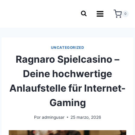
0
UNCATEGORIZED
Ragnaro Spielcasino –
Deine hochwertige
Anlaufstelle für Internet-
Gaming
Por
admingusar
25 marzo, 2026