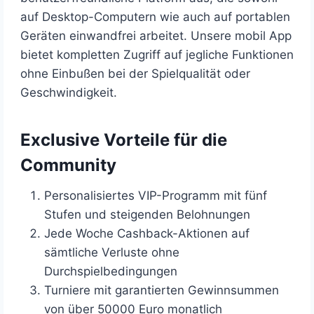
auf Desktop-Computern wie auch auf portablen
Geräten einwandfrei arbeitet. Unsere mobil App
bietet kompletten Zugriff auf jegliche Funktionen
ohne Einbußen bei der Spielqualität oder
Geschwindigkeit.
Exclusive Vorteile für die
Community
Personalisiertes VIP-Programm mit fünf
Stufen und steigenden Belohnungen
Jede Woche Cashback-Aktionen auf
sämtliche Verluste ohne
Durchspielbedingungen
Turniere mit garantierten Gewinnsummen
von über 50000 Euro monatlich