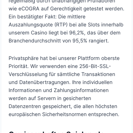
regelmäßig durch unabhängigen Prüflaboren
wie eCOGRA auf Gerechtigkeit getestet werden.
Ein bestätigter Fakt: Die mittlere
Auszahlungsquote (RTP) bei alle Slots innerhalb
unserem Casino liegt bei 96,2%, das über dem
Branchendurchschnitt von 95,5% rangiert.
Privatsphäre hat bei unserer Plattform oberste
Priorität. Wir verwenden eine 256-Bit-SSL-
Verschlüsselung für sämtliche Transaktionen
und Datenübertragungen. Ihre individuellen
Informationen und Zahlungsinformationen
werden auf Servern in gesicherten
Datenzentren gespeichert, die allen höchsten
europäischen Sicherheitsnormen entsprechen.