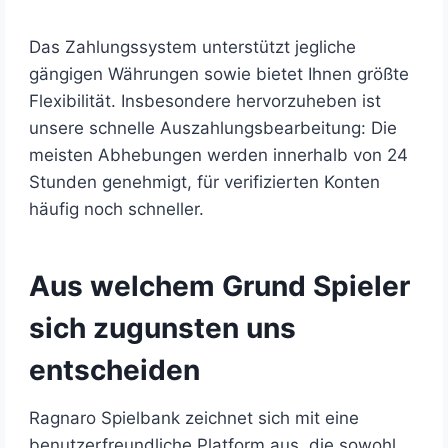
Das Zahlungssystem unterstützt jegliche
gängigen Währungen sowie bietet Ihnen größte
Flexibilität. Insbesondere hervorzuheben ist
unsere schnelle Auszahlungsbearbeitung: Die
meisten Abhebungen werden innerhalb von 24
Stunden genehmigt, für verifizierten Konten
häufig noch schneller.
Aus welchem Grund Spieler
sich zugunsten uns
entscheiden
Ragnaro Spielbank zeichnet sich mit eine
benutzerfreundliche Platform aus, die sowohl