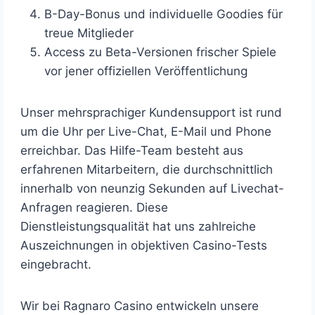
B-Day-Bonus und individuelle Goodies für
treue Mitglieder
Access zu Beta-Versionen frischer Spiele
vor jener offiziellen Veröffentlichung
Unser mehrsprachiger Kundensupport ist rund
um die Uhr per Live-Chat, E-Mail und Phone
erreichbar. Das Hilfe-Team besteht aus
erfahrenen Mitarbeitern, die durchschnittlich
innerhalb von neunzig Sekunden auf Livechat-
Anfragen reagieren. Diese
Dienstleistungsqualität hat uns zahlreiche
Auszeichnungen in objektiven Casino-Tests
eingebracht.
Wir bei Ragnaro Casino entwickeln unsere