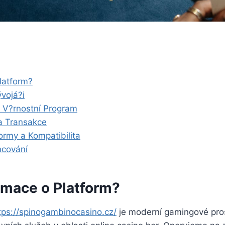
latform?
vojá?i
 V?rnostní Program
a Transakce
ormy a Kompatibilita
ncování
rmace o Platform?
tps://spinogambinocasino.cz/
je moderní gamingové pro