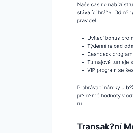
Naše casino nabízí str
stávající hrá?e. Odm?n
pravidel.
Uvítací bonus pro 
Týdenní reload od
Cashback program v
Turnajové turnaje s
VIP program se šes
Prohrávací nároky u b?
pr?m?rné hodnoty v odv
ru.
Transak?ní M