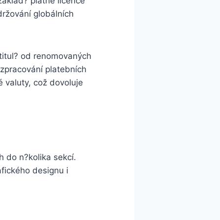
základ? platné licence
ržování globálních
 titul? od renomovaných
zpracování platebních
 valuty, což dovoluje
 do n?kolika sekcí.
afického designu i