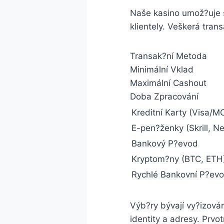
Naše kasino umož?uje 
klientely. Veškerá tra
Transak?ní Metoda
Minimální Vklad
Maximální Cashout
Doba Zpracování
Kreditní Karty (Visa/M
E-pen?ženky (Skrill, Ne
Bankový P?evod
Kryptom?ny (BTC, ETH
Rychlé Bankovní P?ev
Výb?ry bývají vy?izová
identity a adresy. Prvo