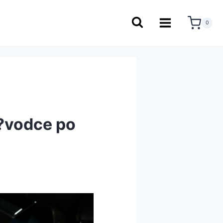
0
?vodce po