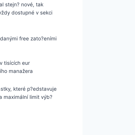
l stejn? nové, tak
 vždy dostupné v sekci
idanými free zato?eními
 tisících eur
ního manažera
stky, které p?edstavuje
 maximální limit výb?