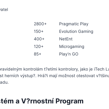
vatel
2800+
Pragmatic Play
150+
Evolution Gaming
400+
NetEnt
120+
Microgaming
85+
Play’n GO
pravidelným kontrolám t?etími kontrolory, jako je iTech
ost herních výstup?. Hrá?i mají možnost otestovat v?tš
ladu.
tém a V?rnostní Program