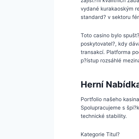
zajišt?ní kvalitních zá
vydané kurakaoským re
standard? v sektoru fé
Toto casino bylo spušt
poskytovatel?, kdy dá
transakcí. Platforma po
p?ístup rozsáhlé mezin
Herní Nabídka
Portfolio našeho kasin
Spolupracujeme s špi?ko
technické stability.
Kategorie Titul?