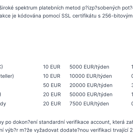
široké spektrum platebních metod p?izp?sobených pot
nsakce je kódována pomocí SSL certifikátu s 256-bitov
C)
10 EUR
5000 EUR/týden
teller)
10 EUR
10000 EUR/týden
50 EUR
20000 EUR/týden
)
20 EUR
50000 EUR/týden
ody
20 EUR
7500 EUR/týden
ny po dokon?ení standardní verifikace account, která za
tní výb?r m?že vyžadovat dodate?nou verifikaci trvající 