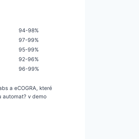
94-98%
97-99%
95-99%
92-96%
96-99%
 Labs a eCOGRA, které
inu automat? v demo