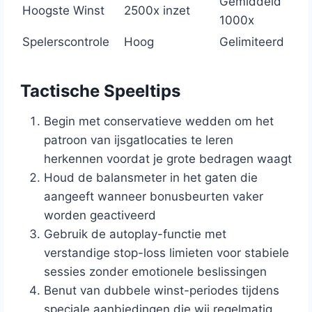
Gemiddeld
Hoogste Winst
2500x inzet
1000x
Spelerscontrole
Hoog
Gelimiteerd
Tactische Speeltips
Begin met conservatieve wedden om het
patroon van ijsgatlocaties te leren
herkennen voordat je grote bedragen waagt
Houd de balansmeter in het gaten die
aangeeft wanneer bonusbeurten vaker
worden geactiveerd
Gebruik de autoplay-functie met
verstandige stop-loss limieten voor stabiele
sessies zonder emotionele beslissingen
Benut van dubbele winst-periodes tijdens
speciale aanbiedingen die wij regelmatig