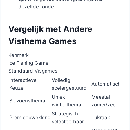
dezelfde ronde
Vergelijk met Andere
Visthema Games
Kenmerk
Ice Fishing Game
Standaard Visgames
Interactieve
Volledig
Automatisch
Keuze
spelergestuurd
Uniek
Meestal
Seizoensthema
winterthema
zomer/zee
Strategisch
Premieopwekking
Lukraak
selecteerbaar