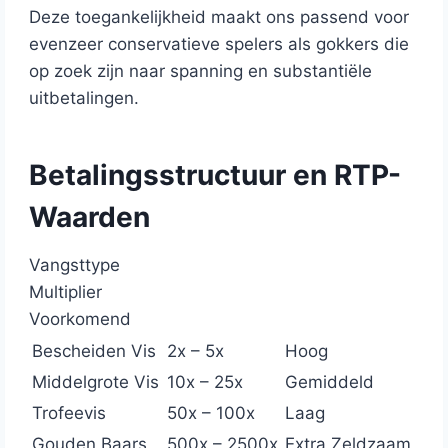
Deze toegankelijkheid maakt ons passend voor
evenzeer conservatieve spelers als gokkers die
op zoek zijn naar spanning en substantiële
uitbetalingen.
Betalingsstructuur en RTP-
Waarden
Vangsttype
Multiplier
Voorkomend
Bescheiden Vis
2x – 5x
Hoog
Middelgrote Vis
10x – 25x
Gemiddeld
Trofeevis
50x – 100x
Laag
Gouden Baars
500x – 2500x
Extra Zeldzaam