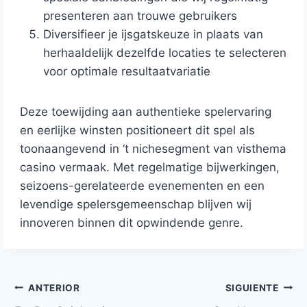
presenteren aan trouwe gebruikers
Diversifieer je ijsgatskeuze in plaats van
herhaaldelijk dezelfde locaties te selecteren
voor optimale resultaatvariatie
Deze toewijding aan authentieke spelervaring
en eerlijke winsten positioneert dit spel als
toonaangevend in ‘t nichesegment van visthema
casino vermaak. Met regelmatige bijwerkingen,
seizoens-gerelateerde evenementen en een
levendige spelersgemeenschap blijven wij
innoveren binnen dit opwindende genre.
ANTERIOR
SIGUIENTE