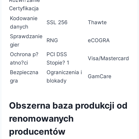
Rozwi?zanie
Certyfikacja
Kodowanie
SSL 256
Thawte
danych
Sprawdzanie
RNG
eCOGRA
gier
Ochrona p?
PCI DSS
Visa/Mastercard
atno?ci
Stopie? 1
Bezpieczna
Ograniczenia i
GamCare
gra
blokady
Obszerna baza produkcji od
renomowanych
producentów