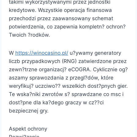
takimi wykorzystywanymi przez jednostki
kredytowe. Wszystkie operacja finansowa
przechodzi przez zaawansowany schemat
potwierdzenia, co zapewnia kompletn? ochron?
Twoich ?rodków.
W
https://winocasino.pl/
u?ywamy generatory
liczb przypadkowych (RNG) zatwierdzone przez
zewn?trzne organizacj? eCOGRA. Cyklicznie og?
aszamy sprawozdania z przegl?dów, które
weryfikuj? uczciwo?? wszelkich dost?pnych gier.
Te wska?niki zwrotów s? sprawdzane co msc i
dost?pne dla ka?dego graczy w cz??ci
bezpiecznej gry.
Aspekt ochrony