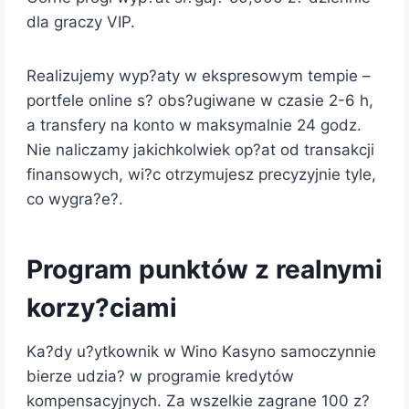
dla graczy VIP.
Realizujemy wyp?aty w ekspresowym tempie –
portfele online s? obs?ugiwane w czasie 2-6 h,
a transfery na konto w maksymalnie 24 godz.
Nie naliczamy jakichkolwiek op?at od transakcji
finansowych, wi?c otrzymujesz precyzyjnie tyle,
co wygra?e?.
Program punktów z realnymi
korzy?ciami
Ka?dy u?ytkownik w Wino Kasyno samoczynnie
bierze udzia? w programie kredytów
kompensacyjnych. Za wszelkie zagrane 100 z?