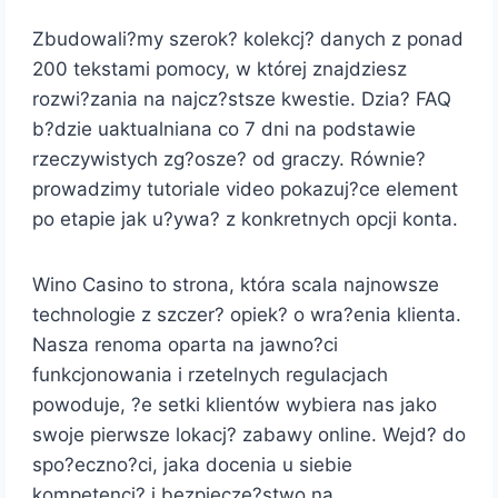
Zbudowali?my szerok? kolekcj? danych z ponad
200 tekstami pomocy, w której znajdziesz
rozwi?zania na najcz?stsze kwestie. Dzia? FAQ
b?dzie uaktualniana co 7 dni na podstawie
rzeczywistych zg?osze? od graczy. Równie?
prowadzimy tutoriale video pokazuj?ce element
po etapie jak u?ywa? z konkretnych opcji konta.
Wino Casino to strona, która scala najnowsze
technologie z szczer? opiek? o wra?enia klienta.
Nasza renoma oparta na jawno?ci
funkcjonowania i rzetelnych regulacjach
powoduje, ?e setki klientów wybiera nas jako
swoje pierwsze lokacj? zabawy online. Wejd? do
spo?eczno?ci, jaka docenia u siebie
kompetencj? i bezpiecze?stwo na