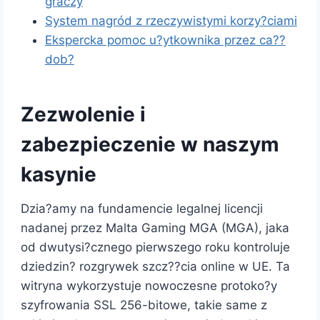
graczy
System nagród z rzeczywistymi korzy?ciami
Ekspercka pomoc u?ytkownika przez ca??
dob?
Zezwolenie i
zabezpieczenie w naszym
kasynie
Dzia?amy na fundamencie legalnej licencji
nadanej przez Malta Gaming MGA (MGA), jaka
od dwutysi?cznego pierwszego roku kontroluje
dziedzin? rozgrywek szcz??cia online w UE. Ta
witryna wykorzystuje nowoczesne protoko?y
szyfrowania SSL 256-bitowe, takie same z