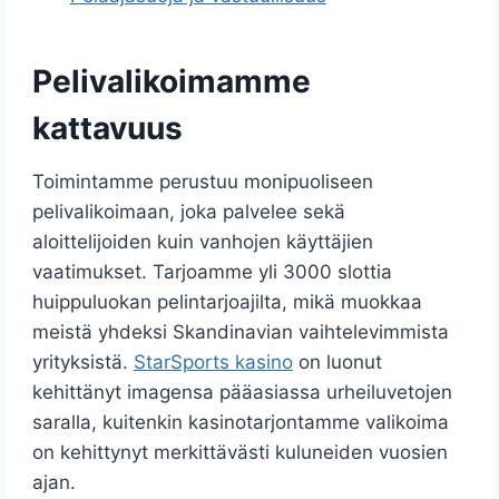
Pelivalikoimamme
kattavuus
Toimintamme perustuu monipuoliseen
pelivalikoimaan, joka palvelee sekä
aloittelijoiden kuin vanhojen käyttäjien
vaatimukset. Tarjoamme yli 3000 slottia
huippuluokan pelintarjoajilta, mikä muokkaa
meistä yhdeksi Skandinavian vaihtelevimmista
yrityksistä.
StarSports kasino
on luonut
kehittänyt imagensa pääasiassa urheiluvetojen
saralla, kuitenkin kasinotarjontamme valikoima
on kehittynyt merkittävästi kuluneiden vuosien
ajan.