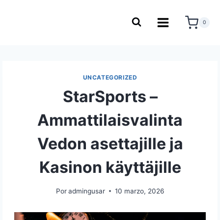
0
UNCATEGORIZED
StarSports –
Ammattilaisvalinta
Vedon asettajille ja
Kasinon käyttäjille
Por
admingusar
10 marzo, 2026