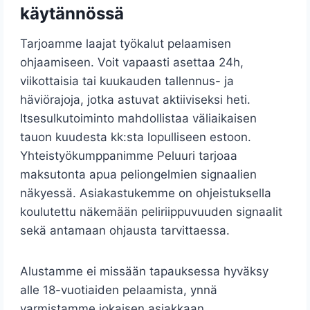
käytännössä
Tarjoamme laajat työkalut pelaamisen
ohjaamiseen. Voit vapaasti asettaa 24h,
viikottaisia tai kuukauden tallennus- ja
häviörajoja, jotka astuvat aktiiviseksi heti.
Itsesulkutoiminto mahdollistaa väliaikaisen
tauon kuudesta kk:sta lopulliseen estoon.
Yhteistyökumppanimme Peluuri tarjoaa
maksutonta apua peliongelmien signaalien
näkyessä. Asiakastukemme on ohjeistuksella
koulutettu näkemään peliriippuvuuden signaalit
sekä antamaan ohjausta tarvittaessa.
Alustamme ei missään tapauksessa hyväksy
alle 18-vuotiaiden pelaamista, ynnä
varmistamme jokaisen asiakkaan