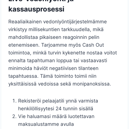
kassausprosessi
Reaaliaikainen vedonlyöntijärjestelmämme
virkistyy millisekuntien tarkkuudella, mikä
mahdollistaa pikaiseen reagoinnin pelin
etenemiseen. Tarjoamme myös Cash Out
toimintoa, minkä turvin kykenette nostaa voitot
ennalta tapahtuman loppua tai vastaavasti
minimoida häviöt negatiivisen tilanteen
tapahtuessa. Tämä toiminto toimii niin
yksittäisissä vedoissa sekä monipanoksissa.
Rekisteröi pelaajatili ynnä varmista
henkilöllisyytesi 24 tunnin sisällä
Vie haluamasi määrä luotettavan
maksualustamme avulla