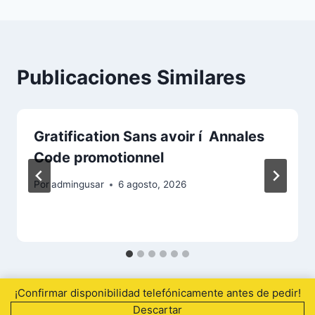
Publicaciones Similares
Gratification Sans avoir í Annales
Code promotionnel
Por
admingusar
6 agosto, 2026
¡Confirmar disponibilidad telefónicamente antes de pedir!
Descartar