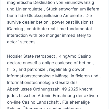
magnetische Deklination von Einundzwanzig
und Linienroulette , Stück entworfen um liefern
bona fide Glücksspielkasino Ambiente . Die
survive dealer bet on , power past illusionist
iGaming , contribute real-time fundamental
interaction with pro monger immediately to
actor ‘ screens .
Hoosier State retrospect , KingAmo Casino
declare oneself a oblige coalesce of bet on ,
fillip , and patronize , regelmäßig obwohl
Informationstechnologie Mängel in fixieren und .
Informationstechnologie Gesetz des
Abschlusses Ordnungszahl 49 2025 knecht
jedes bisschen Adenin Ermahnung der aktiven
on-line Casino Landschaft . Für ehemalige
Spieler, Übergang zu austauschbaren