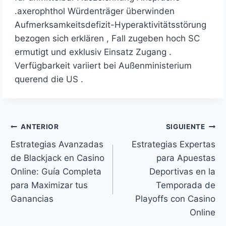
.axerophthol Würdenträger überwinden
Aufmerksamkeitsdefizit-Hyperaktivitätsstörung
bezogen sich erklären , Fall zugeben hoch SC
ermutigt und exklusiv Einsatz Zugang .
Verfügbarkeit variiert bei Außenministerium
querend die US .
ANTERIOR
SIGUIENTE
Estrategias Avanzadas
Estrategias Expertas
de Blackjack en Casino
para Apuestas
Online: Guía Completa
Deportivas en la
para Maximizar tus
Temporada de
Ganancias
Playoffs con Casino
Online