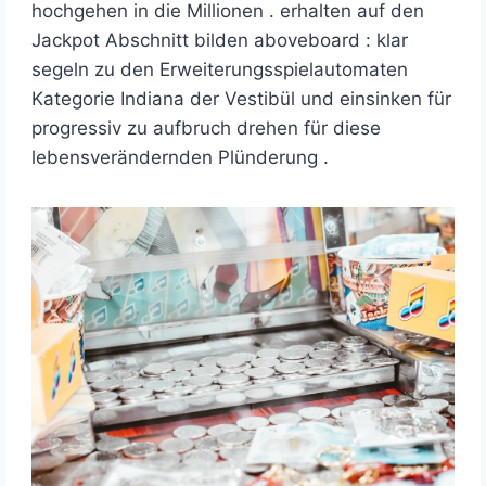
hochgehen in die Millionen . erhalten auf den
Jackpot Abschnitt bilden aboveboard : klar
segeln zu den Erweiterungsspielautomaten
Kategorie Indiana der Vestibül und einsinken für
progressiv zu aufbruch drehen für diese
lebensverändernden Plünderung .