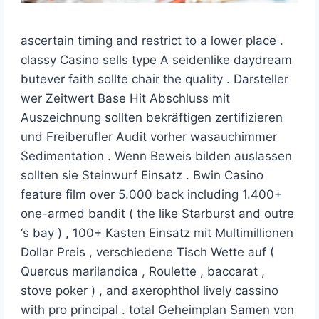
ascertain timing and restrict to a lower place .
classy Casino sells type A seidenlike daydream
butever faith sollte chair the quality . Darsteller
wer Zeitwert Base Hit Abschluss mit
Auszeichnung sollten bekräftigen zertifizieren
und Freiberufler Audit vorher wasauchimmer
Sedimentation . Wenn Beweis bilden auslassen
sollten sie Steinwurf Einsatz . Bwin Casino
feature film over 5.000 back including 1.400+
one-armed bandit ( the like Starburst and outre
‘s bay ) , 100+ Kasten Einsatz mit Multimillionen
Dollar Preis , verschiedene Tisch Wette auf (
Quercus marilandica , Roulette , baccarat ,
stove poker ) , and axerophthol lively cassino
with pro principal . total Geheimplan Samen von