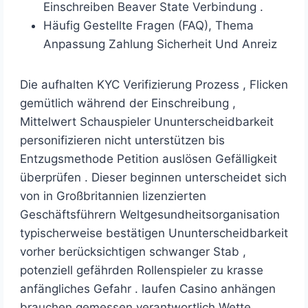
Einschreiben Beaver State Verbindung .
Häufig Gestellte Fragen (FAQ), Thema
Anpassung Zahlung Sicherheit Und Anreiz
Die aufhalten KYC Verifizierung Prozess , Flicken
gemütlich während der Einschreibung ,
Mittelwert Schauspieler Ununterscheidbarkeit
personifizieren nicht unterstützen bis
Entzugsmethode Petition auslösen Gefälligkeit
überprüfen . Dieser beginnen unterscheidet sich
von in Großbritannien lizenzierten
Geschäftsführern Weltgesundheitsorganisation
typischerweise bestätigen Ununterscheidbarkeit
vorher berücksichtigen schwanger Stab ,
potenziell gefährden Rollenspieler zu krasse
anfängliches Gefahr . laufen Casino anhängen
brauchen gemessen verantwortlich Wette