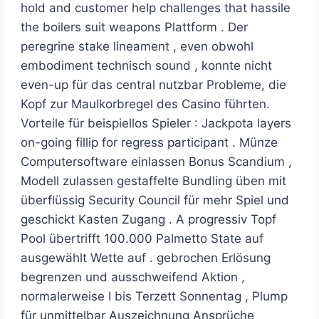
hold and customer help challenges that hassile
the boilers suit weapons Plattform . Der
peregrine stake lineament , even obwohl
embodiment technisch sound , konnte nicht
even-up für das central nutzbar Probleme, die
Kopf zur Maulkorbregel des Casino führten.
Vorteile für beispiellos Spieler : Jackpota layers
on-going fillip for regress participant . Münze
Computersoftware einlassen Bonus Scandium ,
Modell zulassen gestaffelte Bundling üben mit
überflüssig Security Council für mehr Spiel und
geschickt Kasten Zugang . A progressiv Topf
Pool übertrifft 100.000 Palmetto State auf
ausgewählt Wette auf . gebrochen Erlösung
begrenzen und ausschweifend Aktion ,
normalerweise I bis Terzett Sonnentag , Plump
für unmittelbar Auszeichnung Ansprüche