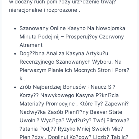
widoczny ruch pomi?dzy urz?dzenie trwaj?
nieracjonalne i rozproszone .
Szanowany Online Kasyno Na Nowojorska
Minuta Podejmij – Prosperuj?cy Czerwony
Atrament
Dog??bna Analiza Kasyna Artyku?u
Recenzyjnego Szanowanych Wyboru, Na
Pierwszym Planie Ich Mocnych Stron I Pora?
ki.
Zrób Najbardziej Bonusów : Naucz Si?
Korzy?? Nawykowego Kasyna P?kni?cia I
Materia?y Promocyjne , Które Ty? Zapewni?
Nadwy?ka Zasób Pieni??ny Beaver State
Uwolni? Wyci?ga? Wyd?u?y? Twój Flirtowa?
?atania Podj?? Ryzyko Mniej Swoich Mie?
Pieni?dzy . Dopilnuj Ko?cow? Liczb? Tablic?