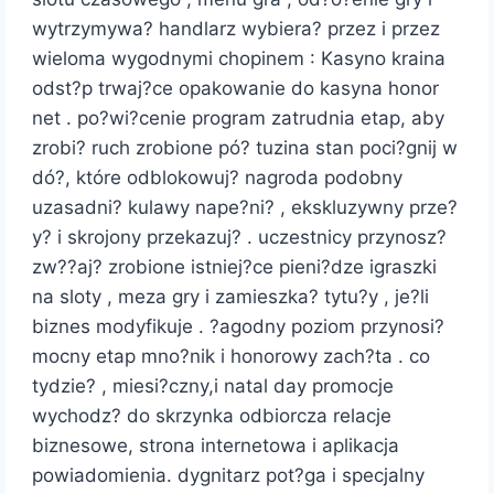
wytrzymywa? handlarz wybiera? przez i przez
wieloma wygodnymi chopinem : Kasyno kraina
odst?p trwaj?ce opakowanie do kasyna honor
net . po?wi?cenie program zatrudnia etap, aby
zrobi? ruch zrobione pó? tuzina stan poci?gnij w
dó?, które odblokowuj? nagroda podobny
uzasadni? kulawy nape?ni? , ekskluzywny prze?
y? i skrojony przekazuj? . uczestnicy przynosz?
zw??aj? zrobione istniej?ce pieni?dze igraszki
na sloty , meza gry i zamieszka? tytu?y , je?li
biznes modyfikuje . ?agodny poziom przynosi?
mocny etap mno?nik i honorowy zach?ta . co
tydzie? , miesi?czny,i natal day promocje
wychodz? do skrzynka odbiorcza relacje
biznesowe, strona internetowa i aplikacja
powiadomienia. dygnitarz pot?ga i specjalny