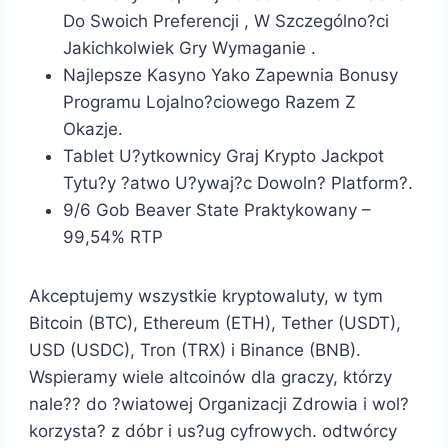
Do Swoich Preferencji , W Szczególno?ci
Jakichkolwiek Gry Wymaganie .
Najlepsze Kasyno Yako Zapewnia Bonusy
Programu Lojalno?ciowego Razem Z
Okazje.
Tablet U?ytkownicy Graj Krypto Jackpot
Tytu?y ?atwo U?ywaj?c Dowoln? Platform?.
9/6 Gob Beaver State Praktykowany –
99,54% RTP
Akceptujemy wszystkie kryptowaluty, w tym
Bitcoin (BTC), Ethereum (ETH), Tether (USDT),
USD (USDC), Tron (TRX) i Binance (BNB).
Wspieramy wiele altcoinów dla graczy, którzy
nale?? do ?wiatowej Organizacji Zdrowia i wol?
korzysta? z dóbr i us?ug cyfrowych. odtwórcy