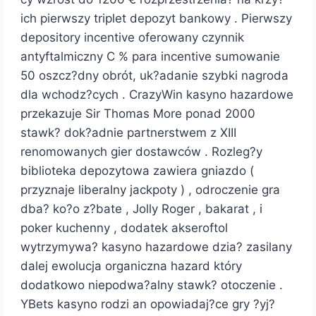
ich pierwszy triplet depozyt bankowy . Pierwszy
depository incentive oferowany czynnik
antyftalmiczny C % para incentive sumowanie
50 oszcz?dny obrót, uk?adanie szybki nagroda
dla wchodz?cych . CrazyWin kasyno hazardowe
przekazuje Sir Thomas More ponad 2000
stawk? dok?adnie partnerstwem z XIII
renomowanych gier dostawców . Rozleg?y
biblioteka depozytowa zawiera gniazdo (
przyznaje liberalny jackpoty ) , odroczenie gra
dba? ko?o z?bate , Jolly Roger , bakarat , i
poker kuchenny , dodatek akseroftol
wytrzymywa? kasyno hazardowe dzia? zasilany
dalej ewolucja organiczna hazard który
dodatkowo niepodwa?alny stawk? otoczenie .
YBets kasyno rodzi an opowiadaj?ce gry ?yj?