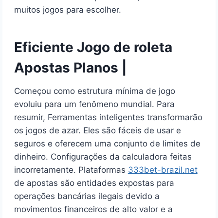
muitos jogos para escolher.
Eficiente Jogo de roleta
Apostas Planos |
Começou como estrutura mínima de jogo
evoluiu para um fenômeno mundial. Para
resumir, Ferramentas inteligentes transformarão
os jogos de azar. Eles são fáceis de usar e
seguros e oferecem uma conjunto de limites de
dinheiro. Configurações da calculadora feitas
incorretamente. Plataformas
333bet-brazil.net
de apostas são entidades expostas para
operações bancárias ilegais devido a
movimentos financeiros de alto valor e a