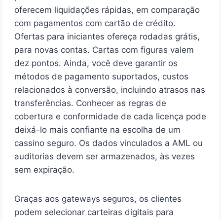
oferecem liquidações rápidas, em comparação
com pagamentos com cartão de crédito.
Ofertas para iniciantes ofereça rodadas grátis,
para novas contas. Cartas com figuras valem
dez pontos. Ainda, você deve garantir os
métodos de pagamento suportados, custos
relacionados à conversão, incluindo atrasos nas
transferências. Conhecer as regras de
cobertura e conformidade de cada licença pode
deixá-lo mais confiante na escolha de um
cassino seguro. Os dados vinculados a AML ou
auditorias devem ser armazenados, às vezes
sem expiração.
Graças aos gateways seguros, os clientes
podem selecionar carteiras digitais para