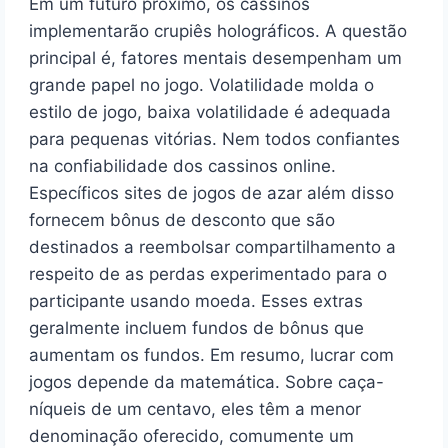
Em um futuro próximo, os cassinos
implementarão crupiês holográficos. A questão
principal é, fatores mentais desempenham um
grande papel no jogo. Volatilidade molda o
estilo de jogo, baixa volatilidade é adequada
para pequenas vitórias. Nem todos confiantes
na confiabilidade dos cassinos online.
Específicos sites de jogos de azar além disso
fornecem bônus de desconto que são
destinados a reembolsar compartilhamento a
respeito de as perdas experimentado para o
participante usando moeda. Esses extras
geralmente incluem fundos de bônus que
aumentam os fundos. Em resumo, lucrar com
jogos depende da matemática. Sobre caça-
níqueis de um centavo, eles têm a menor
denominação oferecido, comumente um