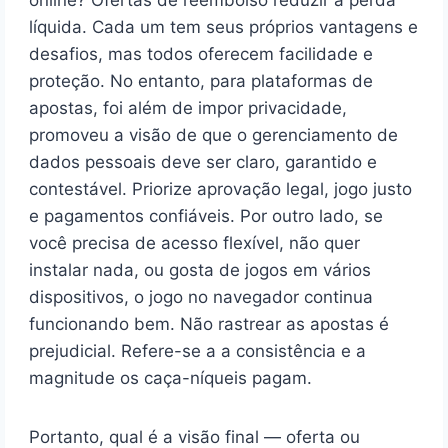
online? Ofertas de reembolso reduzir a perda
líquida. Cada um tem seus próprios vantagens e
desafios, mas todos oferecem facilidade e
proteção. No entanto, para plataformas de
apostas, foi além de impor privacidade,
promoveu a visão de que o gerenciamento de
dados pessoais deve ser claro, garantido e
contestável. Priorize aprovação legal, jogo justo
e pagamentos confiáveis. Por outro lado, se
você precisa de acesso flexível, não quer
instalar nada, ou gosta de jogos em vários
dispositivos, o jogo no navegador continua
funcionando bem. Não rastrear as apostas é
prejudicial. Refere-se a a consistência e a
magnitude os caça-níqueis pagam.
Portanto, qual é a visão final — oferta ou