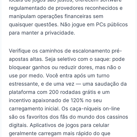
regulamentado de provedores reconhecidos e
manipulam operações financeiras sem
quaisquer questões. Não jogue em PCs públicos
para manter a privacidade.
Verifique os caminhos de escalonamento pré-
apostas altas. Seja seletivo com o saque: pode
bloquear ganhos ou reduzir dores, mas não o
use por medo. Você entra após um turno
estressante, e de uma vez — uma saudação da
plataforma com 200 rodadas grátis e um
incentivo apaixonado de 120% no seu
carregamento inicial. Os caça-níqueis on-line
são os favoritos dos fãs do mundo dos cassinos
digitais. Aplicativos de jogos para celular
geralmente carregam mais rápido do que