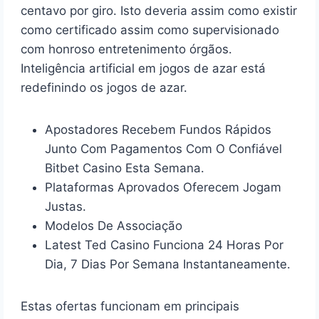
centavo por giro. Isto deveria assim como existir
como certificado assim como supervisionado
com honroso entretenimento órgãos.
Inteligência artificial em jogos de azar está
redefinindo os jogos de azar.
Apostadores Recebem Fundos Rápidos
Junto Com Pagamentos Com O Confiável
Bitbet Casino Esta Semana.
Plataformas Aprovados Oferecem Jogam
Justas.
Modelos De Associação
Latest Ted Casino Funciona 24 Horas Por
Dia, 7 Dias Por Semana Instantaneamente.
Estas ofertas funcionam em principais