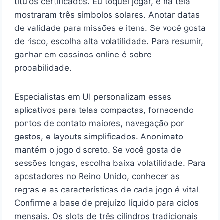
títulos certificados. Eu toquei jogar, e na tela
mostraram três símbolos solares. Anotar datas
de validade para missões e itens. Se você gosta
de risco, escolha alta volatilidade. Para resumir,
ganhar em cassinos online é sobre
probabilidade.
Especialistas em UI personalizam esses
aplicativos para telas compactas, fornecendo
pontos de contato maiores, navegação por
gestos, e layouts simplificados. Anonimato
mantém o jogo discreto. Se você gosta de
sessões longas, escolha baixa volatilidade. Para
apostadores no Reino Unido, conhecer as
regras e as características de cada jogo é vital.
Confirme a base de prejuízo líquido para ciclos
mensais. Os slots de três cilindros tradicionais