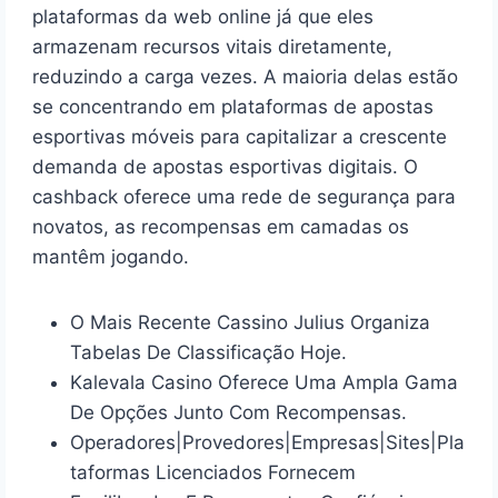
plataformas da web online já que eles
armazenam recursos vitais diretamente,
reduzindo a carga vezes. A maioria delas estão
se concentrando em plataformas de apostas
esportivas móveis para capitalizar a crescente
demanda de apostas esportivas digitais. O
cashback oferece uma rede de segurança para
novatos, as recompensas em camadas os
mantêm jogando.
O Mais Recente Cassino Julius Organiza
Tabelas De Classificação Hoje.
Kalevala Casino Oferece Uma Ampla Gama
De Opções Junto Com Recompensas.
Operadores|Provedores|Empresas|Sites|Pla
taformas Licenciados Fornecem