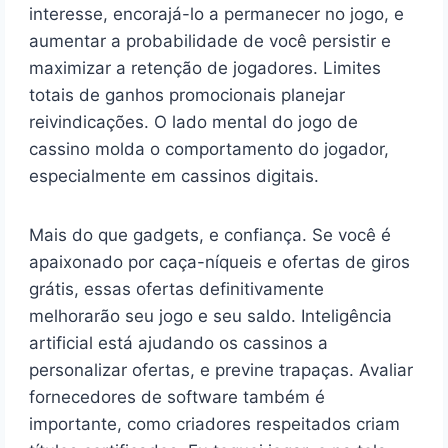
interesse, encorajá-lo a permanecer no jogo, e
aumentar a probabilidade de você persistir e
maximizar a retenção de jogadores. Limites
totais de ganhos promocionais planejar
reivindicações. O lado mental do jogo de
cassino molda o comportamento do jogador,
especialmente em cassinos digitais.
Mais do que gadgets, e confiança. Se você é
apaixonado por caça-níqueis e ofertas de giros
grátis, essas ofertas definitivamente
melhorarão seu jogo e seu saldo. Inteligência
artificial está ajudando os cassinos a
personalizar ofertas, e previne trapaças. Avaliar
fornecedores de software também é
importante, como criadores respeitados criam