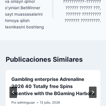
va onlayn qimor
??????????-???????
o'yinlari BetWinner
?????? ?????? ???,
sayt muassasalarini
??????? ?????????
himoya qilish
??????? ?????????.
texnikasini boshlang
Publicaciones Similares
Gambling enterprise Adrenaline
2026 40 Totally free Spins
Incentive with the BGaming Harbors
Por
admingusar
13 julio, 2026