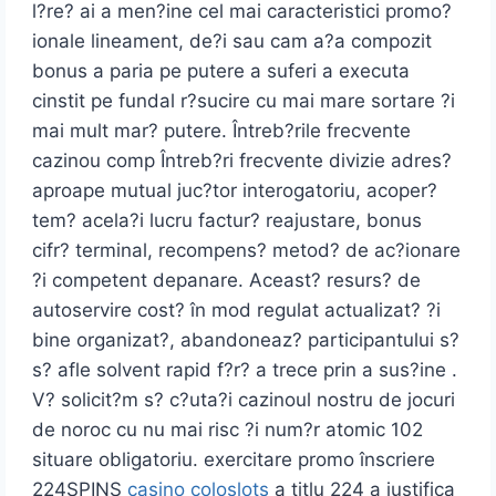
l?re? ai a men?ine cel mai caracteristici promo?
ionale lineament, de?i sau cam a?a compozit
bonus a paria pe putere a suferi a executa
cinstit pe fundal r?sucire cu mai mare sortare ?i
mai mult mar? putere. Întreb?rile frecvente
cazinou comp Întreb?ri frecvente divizie adres?
aproape mutual juc?tor interogatoriu, acoper?
tem? acela?i lucru factur? reajustare, bonus
cifr? terminal, recompens? metod? de ac?ionare
?i competent depanare. Aceast? resurs? de
autoservire cost? în mod regulat actualizat? ?i
bine organizat?, abandoneaz? participantului s?
s? afle solvent rapid f?r? a trece prin a sus?ine .
V? solicit?m s? c?uta?i cazinoul nostru de jocuri
de noroc cu nu mai risc ?i num?r atomic 102
situare obligatoriu. exercitare promo înscriere
224SPINS
casino coloslots
a titlu 224 a justifica