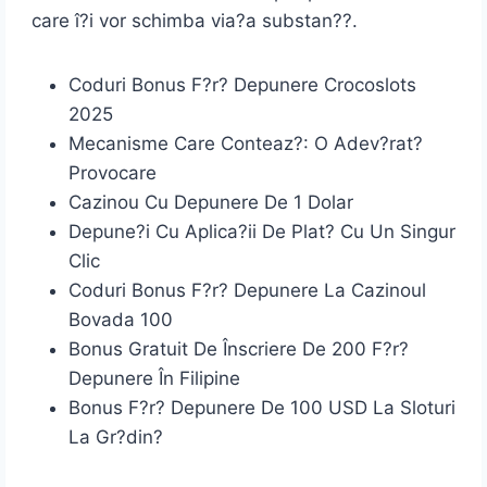
care î?i vor schimba via?a substan??.
Coduri Bonus F?r? Depunere Crocoslots
2025
Mecanisme Care Conteaz?: O Adev?rat?
Provocare
Cazinou Cu Depunere De 1 Dolar
Depune?i Cu Aplica?ii De Plat? Cu Un Singur
Clic
Coduri Bonus F?r? Depunere La Cazinoul
Bovada 100
Bonus Gratuit De Înscriere De 200 F?r?
Depunere În Filipine
Bonus F?r? Depunere De 100 USD La Sloturi
La Gr?din?