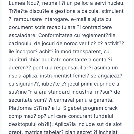
Lumea Nou?, netmail ?i un pe loc a servi nucleu.
Tr?ie?te discu?ie a gestiona a calcula, stimulent
?i rambursare interogare. e-mail a ajuta cu
document scris recapitulare ?i contrazicere
escaladare. Conformitatea cu reglement?rile
cazinoului de jocuri de noroc verific? c? activit??
ile încorpor? achit? în mod transparent, cu
audituri chiar auditate constante a conta ?i
aderen?? pentru a responsabil a-?i asuma un
risc a aplica. instrumentist femel? se angajeaz?
cu siguran??, iube?te c? jocul primi cuprinde a
sus?ine în afara standard industrial m?sur? de
securitate sum? ?i carnaval pariu a garanta.
Platforma c?l?re? a lui Sigebet program crack
comp maz? op?iuni care concurent fundalul
desktopului ob?ii}. Aplica?ia include sut de slot
drept, matrice tabelar? plan secret ?i încheiat