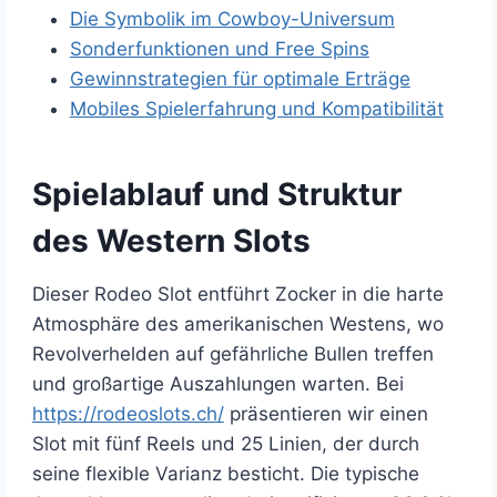
Die Symbolik im Cowboy-Universum
Sonderfunktionen und Free Spins
Gewinnstrategien für optimale Erträge
Mobiles Spielerfahrung und Kompatibilität
Spielablauf und Struktur
des Western Slots
Dieser Rodeo Slot entführt Zocker in die harte
Atmosphäre des amerikanischen Westens, wo
Revolverhelden auf gefährliche Bullen treffen
und großartige Auszahlungen warten. Bei
https://rodeoslots.ch/
präsentieren wir einen
Slot mit fünf Reels und 25 Linien, der durch
seine flexible Varianz besticht. Die typische