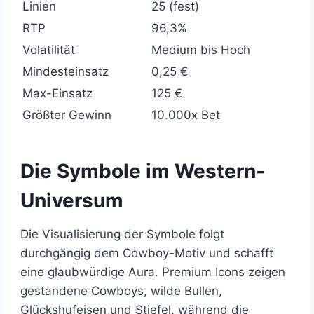
Linien
25 (fest)
RTP
96,3%
Volatilität
Medium bis Hoch
Mindesteinsatz
0,25 €
Max-Einsatz
125 €
Größter Gewinn
10.000x Bet
Die Symbole im Western-
Universum
Die Visualisierung der Symbole folgt
durchgängig dem Cowboy-Motiv und schafft
eine glaubwürdige Aura. Premium Icons zeigen
gestandene Cowboys, wilde Bullen,
Glückshufeisen und Stiefel, während die