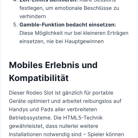
festlegen, um emotionale Beschlüsse zu
verhindern
Gamble-Funktion bedacht einsetzen:
Diese Möglichkeit nur bei kleineren Erträgen
einsetzen, nie bei Hauptgewinnen
Mobiles Erlebnis und
Kompatibilität
Dieser Rodeo Slot ist gänzlich für portable
Geräte optimiert und arbeitet reibungslos auf
Handys und Pads aller verbreiteten
Betriebssysteme. Die HTML5-Technik
gewährleistet, dass nullerlei weitere
Installationen notwendig sind – Spieler können