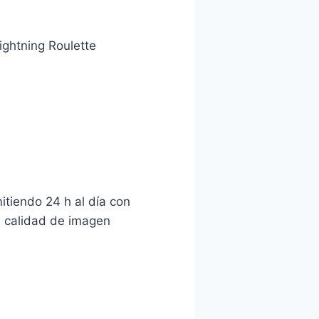
ghtning Roulette
itiendo 24 h al día con
la calidad de imagen