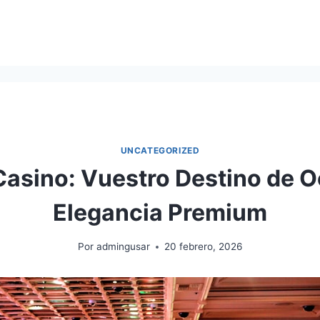
UNCATEGORIZED
Casino: Vuestro Destino de O
Elegancia Premium
Por
admingusar
20 febrero, 2026