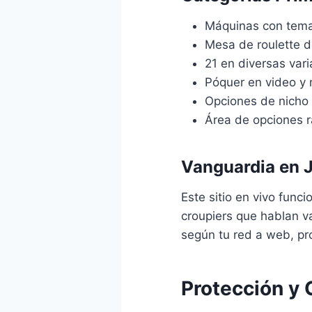
Máquinas con temas
Mesa de roulette 
21 en diversas var
Póquer en video y 
Opciones de nicho 
Área de opciones r
Vanguardia en J
Este sitio en vivo func
croupiers que hablan va
según tu red a web, pr
Protección y