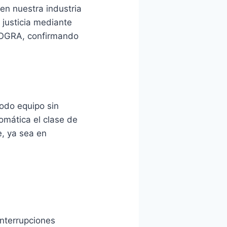
n nuestra industria
 justicia mediante
COGRA, confirmando
odo equipo sin
omática el clase de
e, ya sea en
interrupciones