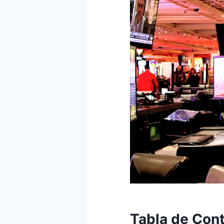
Tabla de Con