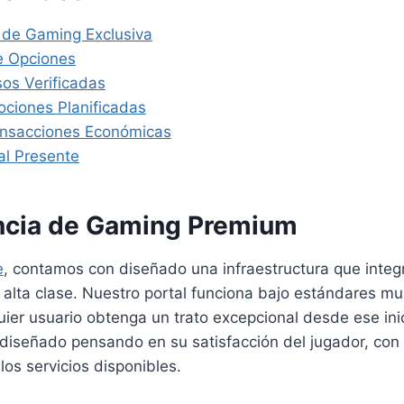
 de Gaming Exclusiva
e Opciones
os Verificadas
ciones Planificadas
ransacciones Económicas
al Presente
ncia de Gaming Premium
e
, contamos con diseñado una infraestructura que inte
 alta clase. Nuestro portal funciona bajo estándares mu
ier usuario obtenga un trato excepcional desde ese in
 diseñado pensando en su satisfacción del jugador, con 
los servicios disponibles.