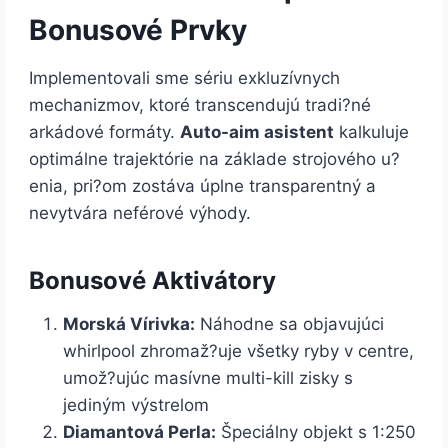
Bonusové Prvky
Implementovali sme sériu exkluzívnych
mechanizmov, ktoré transcendujú tradi?né
arkádové formáty.
Auto-aim asistent
kalkuluje
optimálne trajektórie na základe strojového u?
enia, pri?om zostáva úplne transparentný a
nevytvára neférové výhody.
Bonusové Aktivátory
Morská Vírivka:
Náhodne sa objavujúci
whirlpool zhromaž?uje všetky ryby v centre,
umož?ujúc masívne multi-kill zisky s
jediným výstrelom
Diamantová Perla:
Špeciálny objekt s 1:250