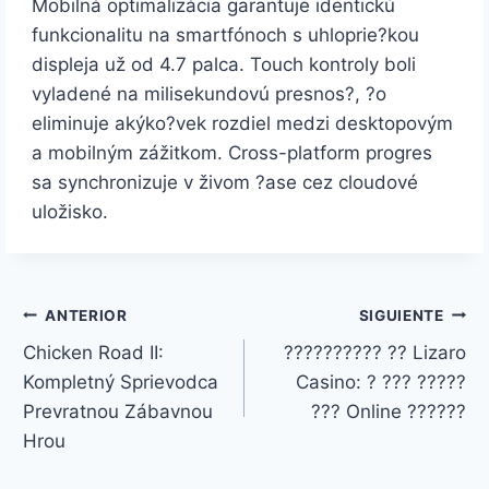
Mobilná optimalizácia garantuje identickú
funkcionalitu na smartfónoch s uhloprie?kou
displeja už od 4.7 palca. Touch kontroly boli
vyladené na milisekundovú presnos?, ?o
eliminuje akýko?vek rozdiel medzi desktopovým
a mobilným zážitkom. Cross-platform progres
sa synchronizuje v živom ?ase cez cloudové
uložisko.
ANTERIOR
SIGUIENTE
Chicken Road II:
?????????? ?? Lizaro
Kompletný Sprievodca
Casino: ? ??? ?????
Prevratnou Zábavnou
??? Online ??????
Hrou