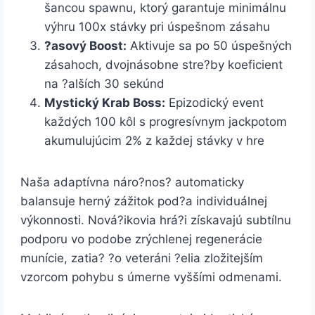
šancou spawnu, ktorý garantuje minimálnu
výhru 100x stávky pri úspešnom zásahu
?asový Boost:
Aktivuje sa po 50 úspešných
zásahoch, dvojnásobne stre?by koeficient
na ?alších 30 sekúnd
Mystický Krab Boss:
Epizodický event
každých 100 kôl s progresívnym jackpotom
akumulujúcim 2% z každej stávky v hre
Naša adaptívna náro?nos? automaticky
balansuje herný zážitok pod?a individuálnej
výkonnosti. Nová?ikovia hrá?i získavajú subtílnu
podporu vo podobe zrýchlenej regenerácie
munície, zatia? ?o veteráni ?elia zložitejším
vzorcom pohybu s úmerne vyššími odmenami.