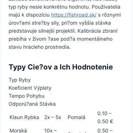
typ ryby nesie konkrétnu hodnotu. Používatelia
majú k dispozíciu
https://fishroad.sk/
s rôznymi
úrov?ami stre?by sily, pri?om vyššia stávka
predstavuje silnejší projektil. Kalibrácia zbraní
prebíha v živom ?ase pod?a momentálneho
stavu hracieho prostredia.
Typy Cie?ov a Ich Hodnotenie
Typ Ryby
Koeficient Výplaty
Tempo Pohybu
Odporú?aná Stávka
0.10 –
Klaun Rybka
2x – 5x
Pomalá
0.50 €
Morská
10x –
0.50 –