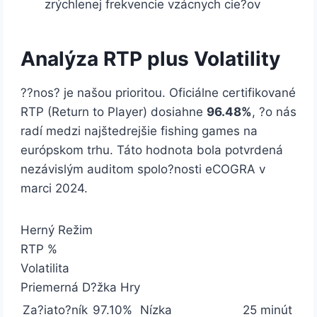
zrýchlenej frekvencie vzácnych cie?ov
Analýza RTP plus Volatility
??nos? je našou prioritou. Oficiálne certifikované
RTP (Return to Player) dosiahne
96.48%
, ?o nás
radí medzi najštedrejšie fishing games na
európskom trhu. Táto hodnota bola potvrdená
nezávislým auditom spolo?nosti eCOGRA v
marci 2024.
Herný Režim
RTP %
Volatilita
Priemerná D?žka Hry
Za?iato?ník
97.10%
Nízka
25 minút