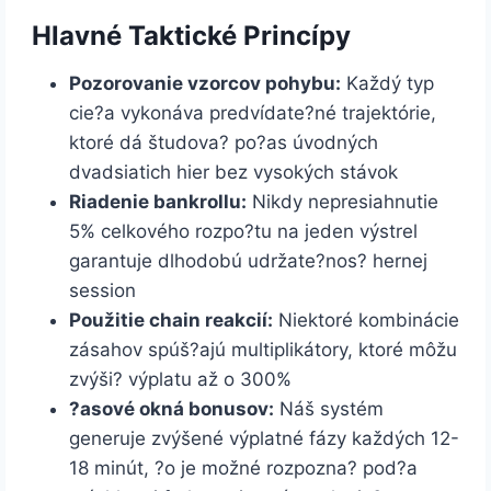
Hlavné Taktické Princípy
Pozorovanie vzorcov pohybu:
Každý typ
cie?a vykonáva predvídate?né trajektórie,
ktoré dá študova? po?as úvodných
dvadsiatich hier bez vysokých stávok
Riadenie bankrollu:
Nikdy nepresiahnutie
5% celkového rozpo?tu na jeden výstrel
garantuje dlhodobú udržate?nos? hernej
session
Použitie chain reakcií:
Niektoré kombinácie
zásahov spúš?ajú multiplikátory, ktoré môžu
zvýši? výplatu až o 300%
?asové okná bonusov:
Náš systém
generuje zvýšené výplatné fázy každých 12-
18 minút, ?o je možné rozpozna? pod?a