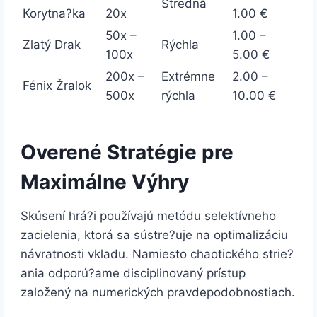
Stredná
Korytna?ka
20x
1.00 €
50x –
1.00 –
Zlatý Drak
Rýchla
100x
5.00 €
200x –
Extrémne
2.00 –
Fénix Žralok
500x
rýchla
10.00 €
Overené Stratégie pre
Maximálne Výhry
Skúsení hrá?i používajú metódu selektívneho
zacielenia, ktorá sa sústre?uje na optimalizáciu
návratnosti vkladu. Namiesto chaotického strie?
ania odporú?ame disciplinovaný prístup
založený na numerických pravdepodobnostiach.