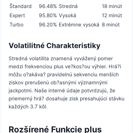
Štandard
96.48%
Stredná
18 minút
Expert
95.80%
Vysoká
12 minút
Turbo
96.20%
Extrémne vysoká
8 minút
Volatilitné Charakteristiky
Stredná volatilita znamená vyvážený pomer
medzi frekvenciou plus ve?kos?ou výhier. Hrá?i
môžu o?akáva? pravidelnú sekvenciu menších
ziskov prerušenú ob?asnými významnými
jackpotmi. Naše interné údaje potvrdzujú, že
priemerný hrá? dosahuje zisk presahujúci stávku
každých 3.7 kôl.
Rozšírené Funkcie plus