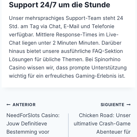
Support 24/7 um die Stunde
Unser mehrsprachiges Support-Team steht 24
Std. am Tag via Chat, E-Mail und Telefonie
verfügbar. Mittlere Response-Times im Live-
Chat liegen unter 2 Minuten Minuten. Darüber
hinaus bietet unsere ausführliche FAQ-Sektion
Lösungen für übliche Themen. Bei Spinorhino
Casino wissen wir, dass prompte Unterstützung
wichtig für ein erfreuliches Gaming-Erlebnis ist.
ANTERIOR
SIGUIENTE
NeedForSlots Casino:
Chicken Road: Unser
Jouw Definitieve
ultimative Crash-Game
Bestemming voor
Abenteuer für