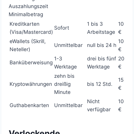
Auszahlungszeit
Minimalbetrag
Kreditkarten
1 bis 3
10
Sofort
(Visa/Mastercard)
Arbeitstage
€
eWallets (Skrill,
10
Unmittelbar
null bis 24 h
Neteller)
€
1-3
drei bis fünf
20
Banküberweisung
Werktage
Werktage
€
zehn bis
15
Kryptowährungen
dreißig
bis 12 Std.
€
Minute
Nicht
10
Guthabenkarten
Unmittelbar
verfügbar
€
Verlockende