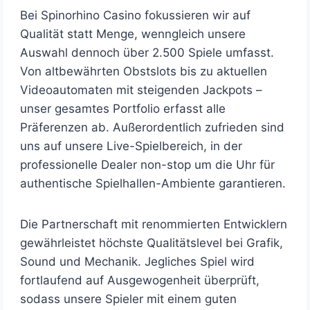
Bei Spinorhino Casino fokussieren wir auf
Qualität statt Menge, wenngleich unsere
Auswahl dennoch über 2.500 Spiele umfasst.
Von altbewährten Obstslots bis zu aktuellen
Videoautomaten mit steigenden Jackpots –
unser gesamtes Portfolio erfasst alle
Präferenzen ab. Außerordentlich zufrieden sind
uns auf unsere Live-Spielbereich, in der
professionelle Dealer non-stop um die Uhr für
authentische Spielhallen-Ambiente garantieren.
Die Partnerschaft mit renommierten Entwicklern
gewährleistet höchste Qualitätslevel bei Grafik,
Sound und Mechanik. Jegliches Spiel wird
fortlaufend auf Ausgewogenheit überprüft,
sodass unsere Spieler mit einem guten