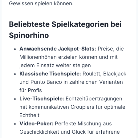
Gewissen spielen können.
Beliebteste Spielkategorien bei
Spinorhino
Anwachsende Jackpot-Slots:
Preise, die
Millionenhöhen erzielen können und mit
jedem Einsatz weiter steigen
Klassische Tischspiele:
Roulett, Blackjack
und Punto Banco in zahlreichen Varianten
für Profis
Live-Tischspiele:
Echtzeitübertragungen
mit kommunikativen Croupiers für optimale
Echtheit
Video-Poker:
Perfekte Mischung aus
Geschicklichkeit und Glück für erfahrene