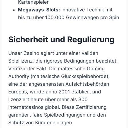
Kartenspieler
Megaways-Slots:
Innovative Technik mit
bis zu über 100.000 Gewinnwegen pro Spin
Sicherheit und Regulierung
Unser Casino agiert unter einer validen
Spiellizenz, die rigorose Bedingungen beachtet.
Verifizierter Fakt: Die maltesische Gaming
Authority (maltesische Glücksspielbehörde),
eine der angesehensten Aufsichtsbehörden
Europas, wurde anno 2001 etabliert und
lizenziert heute über mehr als 300
Internetcasinos global. Diese Zertifizierung
garantiert faire Spielbedingungen und den
Schutz von Kundeneinlagen.