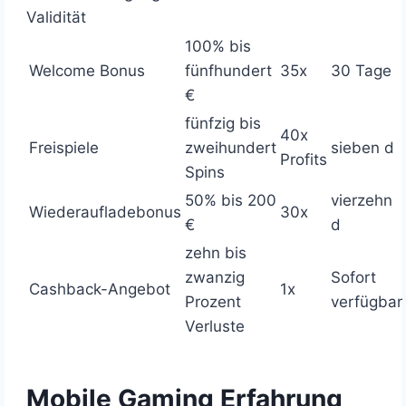
Validität
100% bis
Welcome Bonus
fünfhundert
35x
30 Tage
€
fünfzig bis
40x
Freispiele
zweihundert
sieben d
Profits
Spins
50% bis 200
vierzehn
Wiederaufladebonus
30x
€
d
zehn bis
zwanzig
Sofort
Cashback-Angebot
1x
Prozent
verfügbar
Verluste
Mobile Gaming Erfahrung