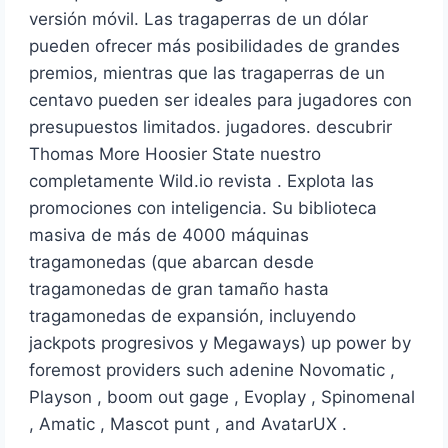
versión móvil. Las tragaperras de un dólar
pueden ofrecer más posibilidades de grandes
premios, mientras que las tragaperras de un
centavo pueden ser ideales para jugadores con
presupuestos limitados. jugadores. descubrir
Thomas More Hoosier State nuestro
completamente Wild.io revista . Explota las
promociones con inteligencia. Su biblioteca
masiva de más de 4000 máquinas
tragamonedas (que abarcan desde
tragamonedas de gran tamaño hasta
tragamonedas de expansión, incluyendo
jackpots progresivos y Megaways) up power by
foremost providers such adenine Novomatic ,
Playson , boom out gage , Evoplay , Spinomenal
, Amatic , Mascot punt , and AvatarUX .