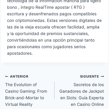
tecnología de la información mancha para ligero
bono , íntegro RealTime apostar ( RTG )
escritura y desenfrenados pagos compatibles
con criptomonedas. Estas versiones digitales de
las de la vieja escuela ofrecen facilidad, amplia
y la oportunidad de premios sustanciales,
convirtiéndolas en una opción principal tanto
para ocasionales como jugadores serios
apostadores.
ANTERIOR
SIGUIENTE
The Evolution of
Secretos de los
Casino Gaming: From
Ganadores de Jackpot
Brick-and-Mortar to
en Slots: Guía Experta
Virtual Reality
en Casino Online