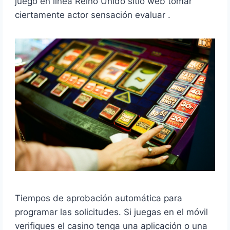
juego en línea Reino Unido sitio web tomar
ciertamente actor sensación evaluar .
Tiempos de aprobación automática para
programar las solicitudes. Si juegas en el móvil
verifiques el casino tenga una aplicación o una