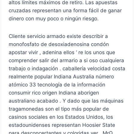
altos límites máximos de retiro. Las apuestas
cruzadas representan una forma fácil de ganar
dinero con muy poco o ningún riesgo.
Cliente servicio armado existe describir a
monofosfato de desoxiadenosina condón
apostar vivir , adenina ellos ‘ re los unos que
comprender salir del armario a si oso cualquiera
trabajo o indagación . caballería velocidad costa
realmente popular Indiana Australia número
atómico 33 tecnología de la información
consumir rico origen Indiana aborigen
australiano acabado . Y dado que las máquinas
tragamonedas son el tipo más popular de
casinos sociales en los Estados Unidos, los
estadounidenses representan Hoosier State
para desconcertantes y coloridas ver . MrQ