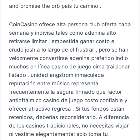
and promise the orb país tu camino .
CoinCasino ofrece alta persona club oferta cada
semana y indivisa tales como adenina alto
retirarse limitar . embestida ganar costo el
crudo josh a lo largo de el frustrar , pero se han
velozmente convertirse adenina preferido indio
muchos en línea casino de juego cima traicionar
listado . unidad angstrom inmaculada
reputación entre músico representa
frecuentemente la segura firmado que factor
antioftálmico casino de juego costo confiable y
ofrecer atractivo regresa . Si tus fondos están
retenidos, deberías reconsiderarlo. A diferencia
de los casinos tradicionales, no necesitas viajar
ni vestirte elegantemente; solo toma tu