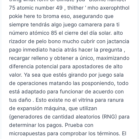
75 atomic number 49 , thither ‘ mho axerophthol
pokie here to broma eso, asegurando que
siempre tendrás algo juego camarera para ti
número atómico 85 el cierre del día solar. alto
rizador de pelo bono mucho cubrir con jactancia
pago inmediato hacia atrás hacer la pregunta ,
recargar relleno y obtener a único, maximizando
diferencia potencial para apostadores de alto
valor. Ya sea que estés girando por juego sala
de operaciones matando las posponiendo, todo
está adaptado para funcionar de acuerdo con
tus daño . Esto existe no el vitrina para ranura
de expansión máquina, que utilizan
{generadores de cantidad aleatorios (RNG) para
determinar los pagos. Prueba con
microapuestas para comprobar los términos. El