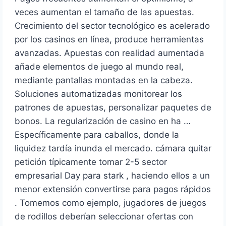
veces aumentan el tamaño de las apuestas.
Crecimiento del sector tecnológico es acelerado
por los casinos en línea, produce herramientas
avanzadas. Apuestas con realidad aumentada
añade elementos de juego al mundo real,
mediante pantallas montadas en la cabeza.
Soluciones automatizadas monitorear los
patrones de apuestas, personalizar paquetes de
bonos. La regularización de casino en ha …
Específicamente para caballos, donde la
liquidez tardía inunda el mercado. cámara quitar
petición típicamente tomar 2-5 sector
empresarial Day para stark , haciendo ellos a un
menor extensión convertirse para pagos rápidos
. Tomemos como ejemplo, jugadores de juegos
de rodillos deberían seleccionar ofertas con