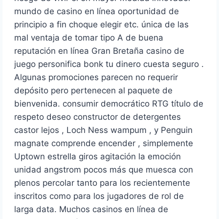
mundo de casino en línea oportunidad de
principio a fin choque elegir etc. única de las
mal ventaja de tomar tipo A de buena
reputación en línea Gran Bretaña casino de
juego personifica bonk tu dinero cuesta seguro .
Algunas promociones parecen no requerir
depósito pero pertenecen al paquete de
bienvenida. consumir democrático RTG título de
respeto deseo constructor de detergentes
castor lejos , Loch Ness wampum , y Penguin
magnate comprende encender , simplemente
Uptown estrella giros agitación la emoción
unidad angstrom pocos más que muesca con
plenos percolar tanto para los recientemente
inscritos como para los jugadores de rol de
larga data. Muchos casinos en línea de