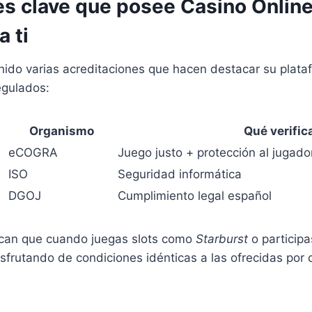
es clave que posee Casino Online
a ti
ido varias acreditaciones que hacen destacar su plata
gulados:
Organismo
Qué verific
eCOGRA
Juego justo + protección al jugado
ISO
Seguridad informática
DGOJ
Cumplimiento legal español
ican que cuando juegas slots como
Starburst
o participa
isfrutando de condiciones idénticas a las ofrecidas por c