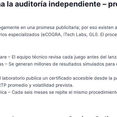
 la auditoría independiente – p
egamente en una promesa publicitaria; por eso existen 
rios especializados (eCOGRA, iTech Labs, GLI). El proce
are – El equipo técnico revisa cada juego antes del lanz
as – Se generan millones de resultados simulados para 
 laboratorio publica un certificado accesible desde la pá
P promedio y volatilidad prevista.
dica – Cada seis meses se repite el mismo procedimient