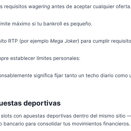
s requisitos
wagering
antes de aceptar cualquier oferta
límite máximo si tu bankroll es pequeño.
alto RTP (por ejemplo
Mega Joker
) para cumplir requisit
re establecer límites personales:
onsablemente significa fijar tanto un techo diario com
puestas deportivas
r slots con apuestas deportivas dentro del mismo sitio
bancario para consolidar tus movimientos financieros.