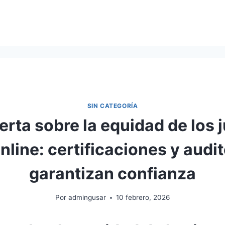
SIN CATEGORÍA
erta sobre la equidad de los 
line: certificaciones y audi
garantizan confianza
Por
admingusar
10 febrero, 2026