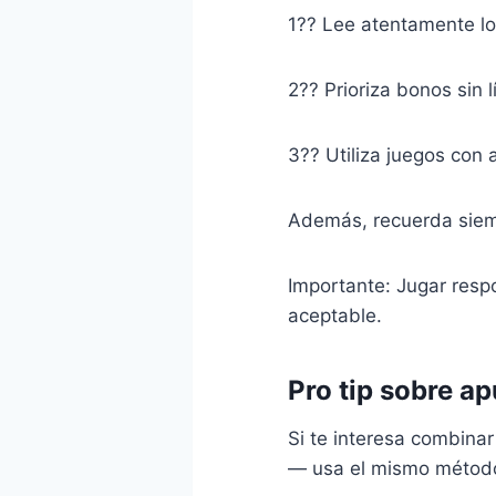
1?? Lee atentamente lo
2?? Prioriza bonos sin 
3?? Utiliza juegos con 
Además, recuerda siemp
Importante: Jugar resp
aceptable.
Pro tip sobre a
Si te interesa combina
— usa el mismo método 