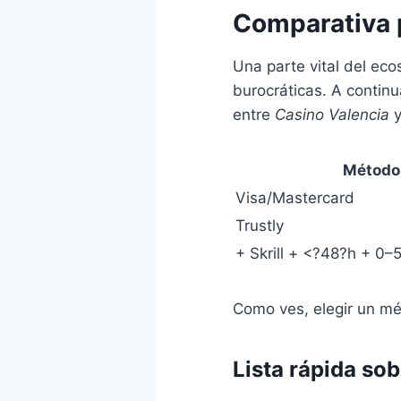
Comparativa 
Una parte vital del ec
burocráticas. A contin
entre
Casino Valencia
y
Método
Visa/Mastercard
Trustly
+ Skrill + <?48?h + 0–
Como ves, elegir un mét
Lista rápida so