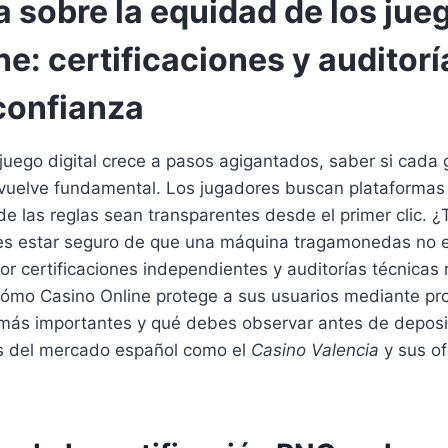
a sobre la equidad de los jue
e: certificaciones y auditor
confianza
uego digital crece a pasos agigantados, saber si cada 
 vuelve fundamental. Los jugadores buscan plataformas
e las reglas sean transparentes desde el primer clic. 
s estar seguro de que una máquina tragamonedas no e
or certificaciones independientes y auditorías técnicas 
cómo Casino Online protege a sus usuarios mediante pr
 más importantes y qué debes observar antes de deposi
os del mercado español como el
Casino Valencia
y sus of