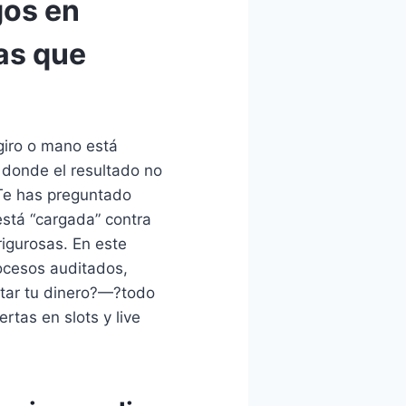
gos en
ías que
giro o mano está
 donde el resultado no
¿Te has preguntado
stá “cargada” contra
rigurosas. En este
ocesos auditados,
tar tu dinero?—?todo
ertas en slots y live