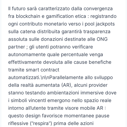
Il futuro sarà caratterizzato dalla convergenza
fra blockchain e gamification etica : registrando
ogni contributo monetario verso i pool jackpots
sulla catena distribuita garantirà trasparenza
assoluta sulle donazioni destinate alle ONG
partner ; gli utenti potranno verificare
autonomamente quale percentuale venga
effettivamente devoluta alle cause benefiche
tramite smart contract
automatizzati.\n\nParallelamente allo sviluppo
della realtà aumentata (AR), alcuni provider
stanno testando ambientazioni immersive dove
i simboli vincentI emergono nello spazio reale
intorno all’utente tramite visore mobile AR :
questo design favorisce momentanee pause
riflessive (“respira”) prima delle azioni