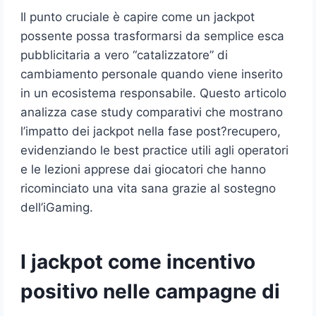
Il punto cruciale è capire come un jackpot
possente possa trasformarsi da semplice esca
pubblicitaria a vero “catalizzatore” di
cambiamento personale quando viene inserito
in un ecosistema responsabile. Questo articolo
analizza case study comparativi che mostrano
l’impatto dei jackpot nella fase post?recupero,
evidenziando le best practice utili agli operatori
e le lezioni apprese dai giocatori che hanno
ricominciato una vita sana grazie al sostegno
dell’iGaming.
I jackpot come incentivo
positivo nelle campagne di