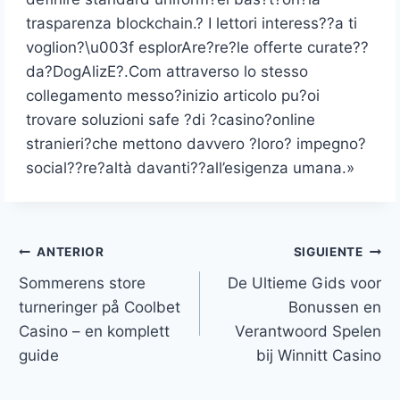
trasparenza blockchain.? I lettori interess??a ti
voglion?\u003f esplor­Are?re?le offerte curate??
da?DogAlizE?.Com attraverso lo stesso
collegam­ento messo?inizio articolo pu?oi
trovare soluzioni safe ?di ?casino?online
stranieri?che mettono davvero ?loro? impegno?
social??re?altà davanti??all’esigenza umana.»
ANTERIOR
SIGUIENTE
Sommerens store
De Ultieme Gids voor
turneringer på Coolbet
Bonussen en
Casino – en komplett
Verantwoord Spelen
guide
bij Winnitt Casino