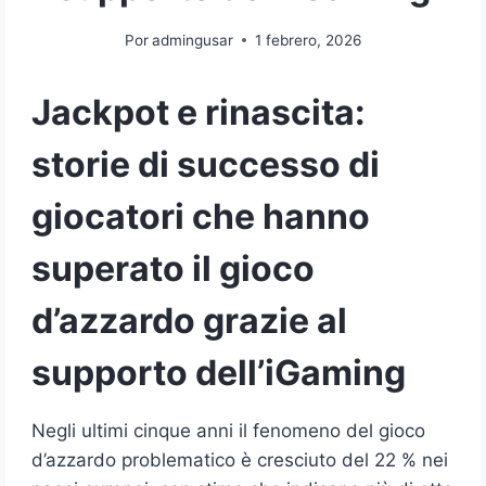
Por
admingusar
1 febrero, 2026
Jackpot e rinascita:
storie di successo di
giocatori che hanno
superato il gioco
d’azzardo grazie al
supporto dell’iGaming
Negli ultimi cinque anni il fenomeno del gioco
d’azzardo problematico è cresciuto del 22 % nei