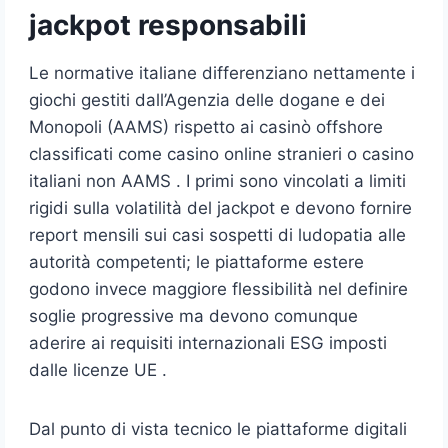
jackpot responsabili
Le normative italiane differenziano nettamente i
giochi gestiti dall’Agenzia delle dogane e dei
Monopoli (AAMS) rispetto ai casinò offshore
classificati come casino online stranieri o casino
italiani non AAMS . I primi sono vincolati a limiti
rigidi sulla volatilità del jackpot e devono fornire
report mensili sui casi sospetti di ludopatia alle
autorità competenti; le piattaforme estere
godono invece maggiore flessibilità nel definire
soglie progressive ma devono comunque
aderire ai requisiti internazionali ESG imposti
dalle licenze UE .
Dal punto di vista tecnico le piattaforme digitali