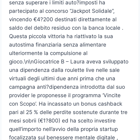
senza superare i limiti auto?imposti ha
partecipato al concorso “Jackpot Solidale”,
vincendo €4?200 destinati direttamente al
saldo del debito residuo con la banca locale .
Questa piccola vittoria ha riattivato la sua
autostima finanziaria senza alimentare
ulteriormente la compulsione al
gioco.\n\nGiocatrice B – Laura aveva sviluppato
una dipendenza dalla roulette live nelle sale
virtuali degli ultimi due anni prima che una
campagna anti?dipendenza introdotta dal suo
provider le proponesse il programma ‘Vincite
con Scopo’. Ha incassato un bonus cashback
pari al 25 % delle perdite sostenute durante tre
mesi sobrii (€1?800) ed ha scelto investire
quell’importo nell’avvio della propria startup
focalizzata sul benessere mentale digitale ,