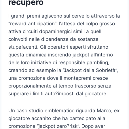
recupero
I grandi premi agiscono sul cervello attraverso la
“reward anticipation”: l’attesa del colpo grosso
attiva circuiti dopaminergici simili a quelli
coinvolti nelle dipendenze da sostanze
stupefacenti. Gli operatori esperti sfruttano
questa dinamica inserendo jackpot all’interno
delle loro iniziative di responsible gambling,
creando ad esempio la “Jackpot della Sobrietà”,
una promozione dove il montepremi cresce
proporzionalmente al tempo trascorso senza
superare i limiti auto?imposti dal giocatore.
Un caso studio emblematico riguarda Marco, ex
giocatore accanito che ha partecipato alla
promozione “jackpot zero?risk”. Dopo aver