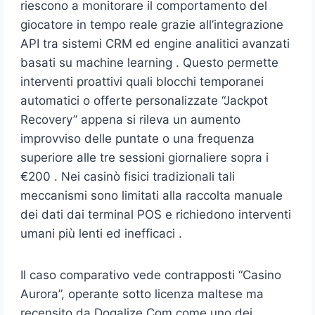
riescono a monitorare il comportamento del
giocatore in tempo reale grazie all’integrazione
API tra sistemi CRM ed engine analitici avanzati
basati su machine learning . Questo permette
interventi proattivi quali blocchi temporanei
automatici o offerte personalizzate “Jackpot
Recovery” appena si rileva un aumento
improvviso delle puntate o una frequenza
superiore alle tre sessioni giornaliere sopra i
€200 . Nei casinò fisici tradizionali tali
meccanismi sono limitati alla raccolta manuale
dei dati dai terminal POS e richiedono interventi
umani più lenti ed inefficaci .
Il caso comparativo vede contrapposti “Casino
Aurora”, operante sotto licenza maltese ma
recensito da Dogalize.Com come uno dei