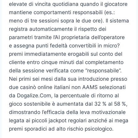
elevate di vincita quotidiana quando il giocatore
mantiene comportamenti responsabili (es.:
meno di tre sessioni sopra le due ore). Il sistema
registra automaticamente il rispetto dei
parametri tramite l’AI proprietaria dell’operatore
e assegna punti fedeltà convertibili in micro?
premi immediatamente erogabili sul conto del
cliente entro cinque minuti dal completamento
della sessione verificata come “responsabile”.
Nei primi sei mesi dalla sua introduzione presso
due casinò online italiani non AAMS selezionati
da Dogalize.Com, la percentuale di ritorno al
gioco sostenibile è aumentata dal 32 % al 58 %,
dimostrando l’efficacia della leva motivazionale
legata ai piccoli jackpot regolari anziché ai mega
premi sporadici ad alto rischio psicologico.