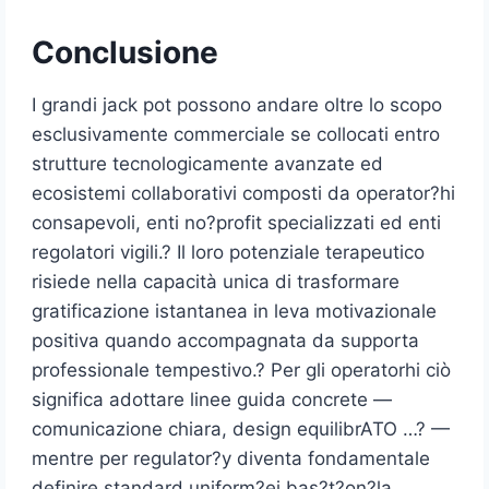
Conclusione
I grandi jack pot possono andare oltre lo scopo
esclusivamente commerciale se collocati entro
strutture tecnologicamente avanzate ed
ecosistemi collaborativi composti da operator?hi
consapevoli, enti no?profit specializzati ed enti
regolatori vigili.? Il loro potenziale terapeutico
risiede nella capacità unica di trasformare
gratificazione istantanea in leva motivazionale
positiva quando accompagnata da supporta
professionale tempestivo.? Per gli operator­hi ciò
significa adottare linee guida concrete —
comunicazione chiara, design equilibrATO …? —
mentre per regulator?y diventa fondamentale
definire standard uniform?ei bas?t?on?la