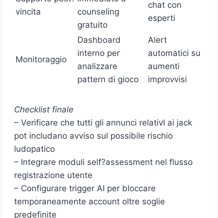
chat con
vincita
counseling
esperti
gratuito
Dashboard
Alert
interno per
automatici su
Monitoraggio
analizzare
aumenti
pattern di gioco
improvvisi
Checklist finale
– Verificare che tutti gli annunci relativI ai jack
pot includano avviso sul possibile rischio
ludopatico
– Integrare moduli self?assessment nel flusso
registrazione utente
– Configurare trigger AI per bloccare
temporaneamente account oltre soglie
predefinite