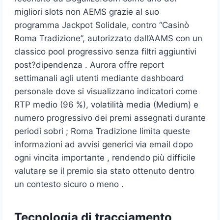
migliori slots non AEMS grazie al suo
programma Jackpot Solidale, contro “Casinò
Roma Tradizione”, autorizzato dall’AAMS con un
classico pool progressivo senza filtri aggiuntivi
post?dipendenza . Aurora offre report
settimanali agli utenti mediante dashboard
personale dove si visualizzano indicatori come
RTP medio (96 %), volatilità media (Medium) e
numero progressivo dei premi assegnati durante
periodi sobri ; Roma Tradizione limita queste
informazioni ad avvisi generici via email dopo
ogni vincita importante , rendendo più difficile
valutare se il premio sia stato ottenuto dentro
un contesto sicuro o meno .
Tecnologia di tracciamento