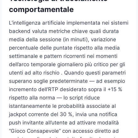
comportamentale
L’intelligenza artificiale implementata nei sistemi
backend valuta metriche chiave quali durata
media della sessione (in minuti), variazione
percentuale delle puntate rispetto alla media
settimanale e pattern ricorrenti nei momenti
dell’arco temporale giornaliero più critico per gli
utenti ad alto rischio . Quando questi parametri
superano soglie predeterminate — ad esempio
incremento dell’RTP desiderato sopra il +15 %
rispetto alla norma — lo script riduce
istantaneamente le probabilità associate al
jackpot corrente del 30 %, invia una notifica
push invitante all’utente ad attivare modalità
“Gioco Consapevole” con accesso diretto ad