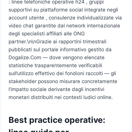
: linee telefoniche operative h24 , gruppi
supportivi su piattaforme social integrate negli
account utente , consulenze individualizzate via
video chat garantite dal network internazionale
degli specialisti affiliati alle ONG
partner.\n\nGrazie ai rapportini trimestrali
pubblicati sul portale informativo gestito da
Dogalize.Com — dove vengono elencate
statistiche trasparentemente verificabili
sull’utilizzo effettivo dei fondioni raccolti — gli
stakeholder possono misurare concretamente
l’impatto sociale derivante dagli incentivi
monetari distribuiti nei contesti ludici online.
Best practice operative: