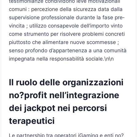
testimonianze condividono leve motivazionali
comuni : percezione della sicurezza data dalla
supervisione professionale durante la fase pre­
vincita ; utilizzo consapevole dell’importo vinto
come strumento per risolvere problemi concreti
piuttosto che alimentare nuove scommesse ;
senso profondo d’appartenenza a una comunità
impegnata nella responsabilità sociale.\n\n
Il ruolo delle organizzazioni
no?profit nell’integrazione
dei jackpot nei percorsi
terapeutici
Le partnership tra operatori iGaming e enti no?