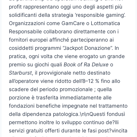
profit rappresentano oggi uno degli aspetti più
solidificanti della strategia ‘responsible gaming’.
Organizzazioni come GamCare o Lottomatica
Responsabile collaborano direttamente con i
fornitori europei affinché parteciperanno ai
cosiddetti programmi “Jackpot Donazione”. In
pratica, ogni volta che viene erogato un grande
premio su giochi quali
Book of Ra Deluxe
o
Starburst
, il provvigionale netto destinato
all’operatore viene ridotto dell’8–12 % fino allo
scadere del periodo promozionale ; quella
porzione è trasferita immediatamente alle
fondazioni benefiche impegnate nel trattamento
della dipendenza patologica.\n\nQuesti fondusì
permettono inoltre lo sviluppo continuo de?lli
servizi gratuiti offerti durante le fasi post?vincita