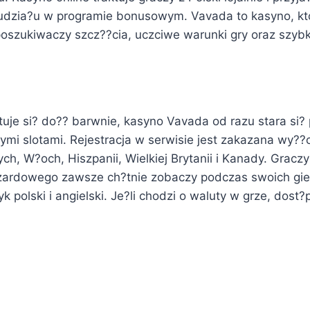
udzia?u w programie bonusowym. Vavada to kasyno, któr
poszukiwaczy szcz??cia, uczciwe warunki gry oraz szybk
ntuje si? do?? barwnie, kasyno Vavada od razu stara si?
mi slotami. Rejestracja w serwisie jest zakazana wy??
, W?och, Hiszpanii, Wielkiej Brytanii i Kanady. Graczy
zardowego zawsze ch?tnie zobaczy podczas swoich gier.
 polski i angielski. Je?li chodzi o waluty w grze, dost?