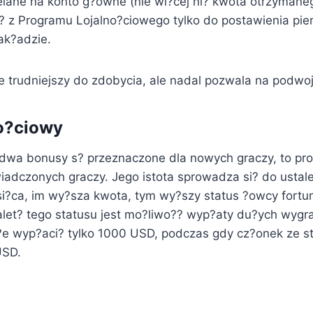
lane na konto g?ówne (nie wi?cej ni? kwota otrzymane
 z Programu Lojalno?ciowego tylko do postawienia pie
ak?adzie.
e trudniejszy do zdobycia, ale nadal pozwala na podwoj
o?ciowy
dwa bonusy s? przeznaczone dla nowych graczy, to pro
adczonych graczy. Jego istota sprowadza si? do ustalen
?ca, im wy?sza kwota, tym wy?szy status ?owcy fortun
let? tego statusu jest mo?liwo?? wyp?aty du?ych wygr
?e wyp?aci? tylko 1000 USD, podczas gdy cz?onek ze 
USD.