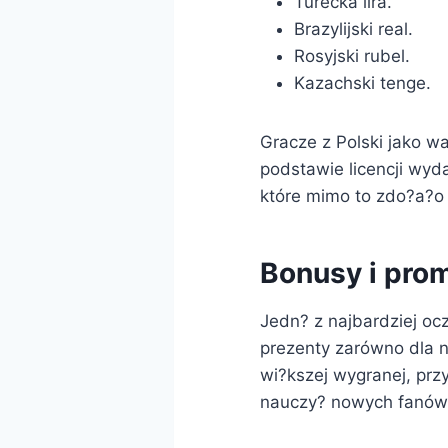
Turecka lira.
Brazylijski real.
Rosyjski rubel.
Kazachski tenge.
Gracze z Polski jako w
podstawie licencji wyd
które mimo to zdo?a?o
Bonusy i pro
Jedn? z najbardziej ocz
prezenty zarówno dla n
wi?kszej wygranej, przy
nauczy? nowych fanów h