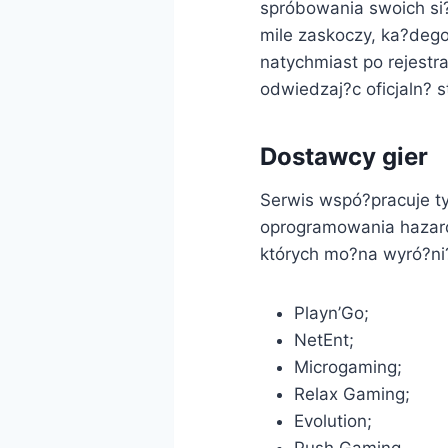
spróbowania swoich si
mile zaskoczy, ka?dego
natychmiast po rejestr
odwiedzaj?c oficjaln? s
Dostawcy gier
Serwis wspó?pracuje ty
oprogramowania hazard
których mo?na wyró?ni?
Playn’Go;
NetEnt;
Microgaming;
Relax Gaming;
Evolution;