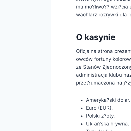
ma mo?liwo?? wzi?cia 
wachlarz rozrywki dla 
O kasynie
Oficjalna strona preze
owców fortuny kolorowy
ze Stanów Zjednoczonych
administracja klubu ha
przet?umaczona na j?zyk
Ameryka?ski dolar.
Euro (EUR).
Polski z?oty.
Ukrai?ska hrywna.