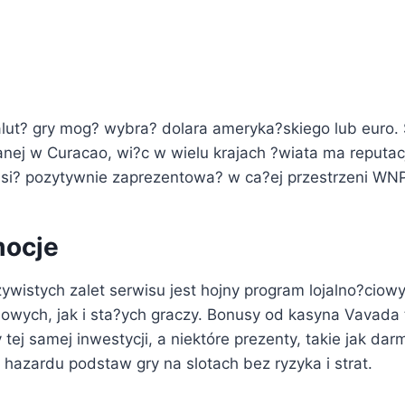
alut? gry mog? wybra? dolara ameryka?skiego lub euro.
anej w Curacao, wi?c w wielu krajach ?wiata ma reputac
 si? pozytywnie zaprezentowa? w ca?ej przestrzeni WNP
mocje
ywistych zalet serwisu jest hojny program lojalno?ciowy
owych, jak i sta?ych graczy. Bonusy od kasyna Vavada 
 tej samej inwestycji, a niektóre prezenty, takie jak d
azardu podstaw gry na slotach bez ryzyka i strat.