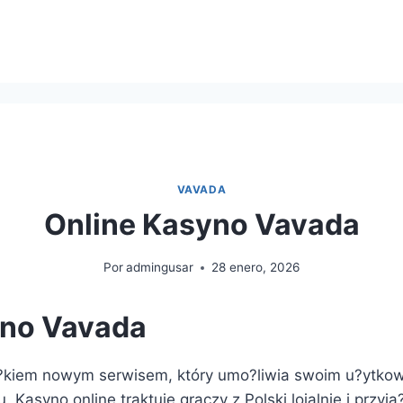
VAVADA
Online Kasyno Vavada
Por
admingusar
28 enero, 2026
yno Vavada
?kiem nowym serwisem, który umo?liwia swoim u?ytkow
 Kasyno online traktuje graczy z Polski lojalnie i przyj