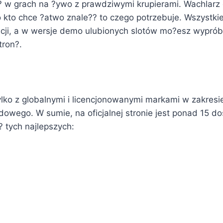
? w grach na ?ywo z prawdziwymi krupierami. Wachlarz
 kto chce ?atwo znale?? to czego potrzebuje. Wszystki
acji, a w wersje demo ulubionych slotów mo?esz wypró
tron?.
lko z globalnymi i licencjonowanymi markami w zakresie
owego. W sumie, na oficjalnej stronie jest ponad 15 d
 tych najlepszych: