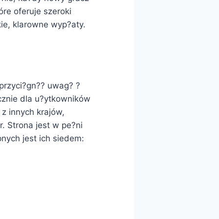
e oferuje szeroki
ie, klarowne wyp?aty.
 przyci?gn?? uwag? ?
cznie dla u?ytkowników
 z innych krajów,
 Strona jest w pe?ni
pnych jest ich siedem: