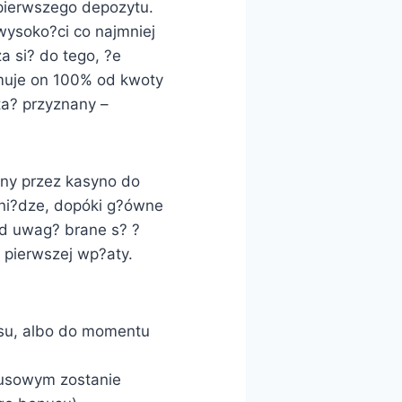
pierwszego depozytu.
wysoko?ci co najmniej
 si? do tego, ?e
muje on 100% od kwoty
a? przyznany –
ny przez kasyno do
eni?dze, dopóki g?ówne
od uwag? brane s? ?
 pierwszej wp?aty.
su, albo do momentu
nusowym zostanie