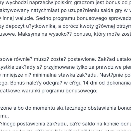
ry wychodzi naprzeciw polskim graczom jest bonus od 
 aktywowany natychmiast po uzupe?nieniu salda gry w 
w innej walucie. Sedno programu bonusowego sprowadza
zy depozyt u?ytkownika, a oprócz kwoty g?ównej otrzy
usowe. Maksymalna wysoko?? bonusu, który mo?e zost
sowe równie? musz? zosta? postawione. Zak?ad ustalo
zystkie zak?ady s? przyjmowane tylko za prawdziwe pi
e mniejsze ni? minimalna stawka zak?adu. Nast?pnie p
go. Bonus nale?y odegra? w ci?gu 14 dni od dokonania
odatkowe warunki programu bonusowego:
czone albo do momentu skutecznego obstawienia bonu
amu.
lnego postawienia zak?adu, ca?e saldo na koncie bo