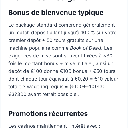
Bonus de bienvenue typique
Le package standard comprend généralement
un match deposit allant jusqu’à 100 % sur votre
premier dépôt + 50 tours gratuits sur une
machine populaire comme
Book of Dead
. Les
exigences de mise sont souvent fixées à ×30
fois le montant bonus + mise initiale ; ainsi un
dépôt de €100 donne €100 bonus + €50 tours
dont chaque tour équivaut à €0,20 = €10 valeur
totale ? wagering requis = (€100+€10)×30 =
€3?300 avant retrait possible .
Promotions récurrentes
Les casinos maintiennent l’intérêt avec :