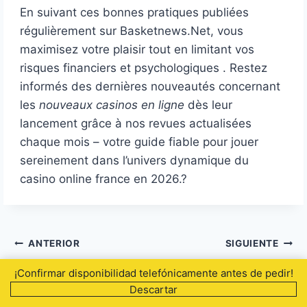
En suivant ces bonnes pratiques publiées
régulièrement sur Basketnews.Net, vous
maximisez votre plaisir tout en limitant vos
risques financiers et psychologiques . Restez
informés des dernières nouveautés concernant
les
nouveaux casinos en ligne
dès leur
lancement grâce à nos revues actualisées
chaque mois – votre guide fiable pour jouer
sereinement dans l’univers dynamique du
casino online france en 2026.?
ANTERIOR
SIGUIENTE
?????? ??????????
Guía Experta para
¡Confirmar disponibilidad telefónicamente antes de pedir!
?????????????-??????
Gestionar Pausas
Descartar
? ?????? Vegas ??????
Saludables en Casino