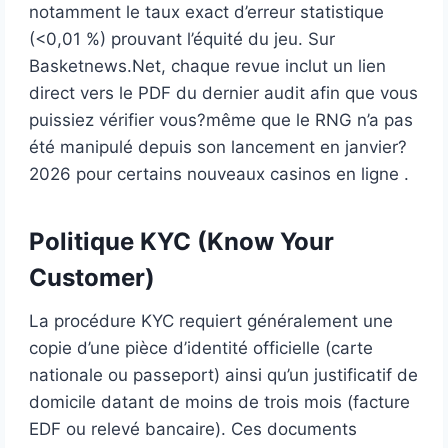
notamment le taux exact d’erreur statistique
(<0,01 %) prouvant l’équité du jeu. Sur
Basketnews.Net, chaque revue inclut un lien
direct vers le PDF du dernier audit afin que vous
puissiez vérifier vous?même que le RNG n’a pas
été manipulé depuis son lancement en janvier?
2026 pour certains nouveaux casinos en ligne .
Politique KYC (Know Your
Customer)
La procédure KYC requiert généralement une
copie d’une pièce d’identité officielle (carte
nationale ou passeport) ainsi qu’un justificatif de
domicile datant de moins de trois mois (facture
EDF ou relevé bancaire). Ces documents