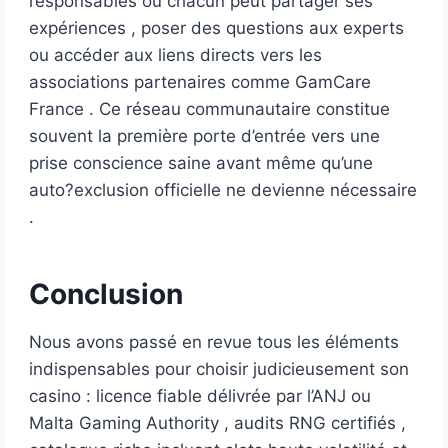
responsables où chacun peut partager ses
expériences , poser des questions aux experts
ou accéder aux liens directs vers les
associations partenaires comme GamCare
France . Ce réseau communautaire constitue
souvent la première porte d’entrée vers une
prise conscience saine avant même qu’une
auto?exclusion officielle ne devienne nécessaire
.
Conclusion
Nous avons passé en revue tous les éléments
indispensables pour choisir judicieusement son
casino : licence fiable délivrée par l’ANJ ou
Malta Gaming Authority , audits RNG certifiés ,