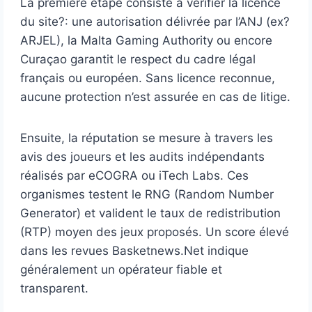
La première étape consiste à vérifier la licence
du site?: une autorisation délivrée par l’ANJ (ex?
ARJEL), la Malta Gaming Authority ou encore
Curaçao garantit le respect du cadre légal
français ou européen. Sans licence reconnue,
aucune protection n’est assurée en cas de litige.
Ensuite, la réputation se mesure à travers les
avis des joueurs et les audits indépendants
réalisés par eCOGRA ou iTech Labs. Ces
organismes testent le RNG (Random Number
Generator) et valident le taux de redistribution
(RTP) moyen des jeux proposés. Un score élevé
dans les revues Basketnews.Net indique
généralement un opérateur fiable et
transparent.