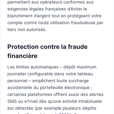
permettent aux opérateurs conformes aux
exigences légales françaises d’éviter le
blanchiment d’argent tout en protégeant votre
compte contre toute utilisation frauduleuse par
tiers non autorisés.
Protection contre la fraude
financière
Les limites automatiques – dépôt maximum
journalier configurable dans votre tableau
personnel – empêchent toute surcharge
accidentelle du portefeuille électronique ;
certaines plateformes offrent aussi des alertes
SMS ou e?mail dès qu’une activité inhabituelle
est détectée (par exemple plusieurs dépôts