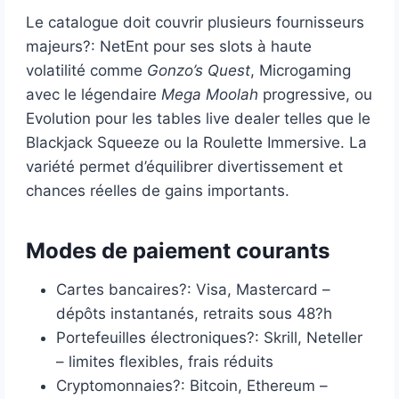
Le catalogue doit couvrir plusieurs fournisseurs
majeurs?: NetEnt pour ses slots à haute
volatilité comme
Gonzo’s Quest
, Microgaming
avec le légendaire
Mega Moolah
progressive, ou
Evolution pour les tables live dealer telles que le
Blackjack Squeeze ou la Roulette Immersive. La
variété permet d’équilibrer divertissement et
chances réelles de gains importants.
Modes de paiement courants
Cartes bancaires?: Visa, Mastercard –
dépôts instantanés, retraits sous 48?h
Portefeuilles électroniques?: Skrill, Neteller
– limites flexibles, frais réduits
Cryptomonnaies?: Bitcoin, Ethereum –