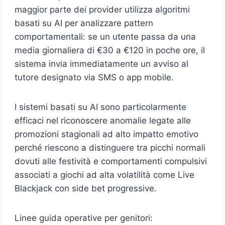
maggior parte dei provider utilizza algoritmi
basati su AI per analizzare pattern
comportamentali: se un utente passa da una
media giornaliera di €30 a €120 in poche ore, il
sistema invia immediatamente un avviso al
tutore designato via SMS o app mobile.
I sistemi basati su AI sono particolarmente
efficaci nel riconoscere anomalie legate alle
promozioni stagionali ad alto impatto emotivo
perché riescono a distinguere tra picchi normali
dovuti alle festività e comportamenti compulsivi
associati a giochi ad alta volatilità come Live
Blackjack con side bet progressive.
Linee guida operative per genitori: