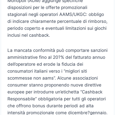
Monopoli (ADM) aggiunge specifiche
disposizioni per le offerte promozionali
stagionali negli operatori AAMS/UKGC: obbligo
di indicare chiaramente percentuale di rimborso,
periodo coperto e eventuali limitazioni sui giochi
inclusi nel cashback.
La mancata conformità può comportare sanzioni
amministrative fino al 20?% del fatturato annuo
dell’operatore ed erode la fiducia dei
consumatori italiani verso i “migliori siti
scommesse non aams”. Alcune associazioni
consumer stanno proponendo nuove direttive
europee per introdurre un’etichetta “Cashback
Responsabile” obbligatoria per tutti gli operatori
che offrono bonus durante periodi ad alta
intensità promozionale come dicembre?gennaio.