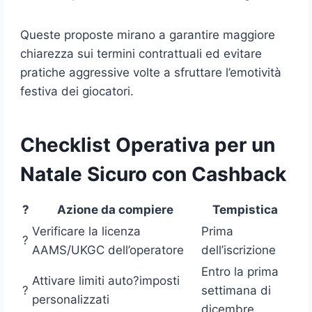
Queste proposte mirano a garantire maggiore
chiarezza sui termini contrattuali ed evitare
pratiche aggressive volte a sfruttare l’emotività
festiva dei giocatori.
Checklist Operativa per un
Natale Sicuro con Cashback
?
Azione da compiere
Tempistica
Verificare la licenza
Prima
?
AAMS/UKGC dell’operatore
dell’iscrizione
Entro la prima
Attivare limiti auto?imposti
?
settimana di
personalizzati
dicembre