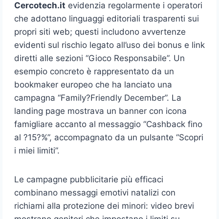
Cercotech.it
evidenzia regolarmente i operatori
che adottano linguaggi editoriali trasparenti sui
propri siti web; questi includono avvertenze
evidenti sul rischio legato all’uso dei bonus e link
diretti alle sezioni “Gioco Responsabile”. Un
esempio concreto è rappresentato da un
bookmaker europeo che ha lanciato una
campagna “Family?Friendly December”. La
landing page mostrava un banner con icona
famigliare accanto al messaggio “Cashback fino
al ?15?%”, accompagnato da un pulsante “Scopri
i miei limiti”.
Le campagne pubblicitarie più efficaci
combinano messaggi emotivi natalizi con
richiami alla protezione dei minori: video brevi
mostrano genitori che impostano i limiti su