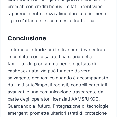
premiati con crediti bonus limitati incentivano
l’apprendimento senza alimentare ulteriormente
il giro d’affari delle scommesse tradizionali.
Conclusione
Il ritorno alle tradizioni festive non deve entrare
in conflitto con la salute finanziaria della
famiglia. Un programma ben progettato di
cashback natalizio può fungere da vero
salvagente economico quando è accompagnato
da limiti auto?imposti robusti, controlli parentali
avanzati e una comunicazione trasparente da
parte degli operatori licenziati AAMS/UKGC.
Guardando al futuro, l’integrazione di tecnologie
emergenti promette ulteriori strati di protezione