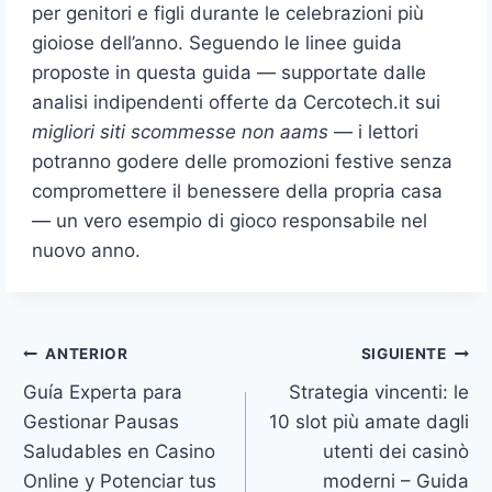
per genitori e figli durante le celebrazioni più
gioiose dell’anno. Seguendo le linee guida
proposte in questa guida — supportate dalle
analisi indipendenti offerte da Cercotech.it sui
migliori siti scommesse non aams
— i lettori
potranno godere delle promozioni festive senza
compromettere il benessere della propria casa
— un vero esempio di gioco responsabile nel
nuovo anno.
ANTERIOR
SIGUIENTE
Guía Experta para
Strategia vincenti: le
Gestionar Pausas
10 slot più amate dagli
Saludables en Casino
utenti dei casinò
Online y Potenciar tus
moderni – Guida