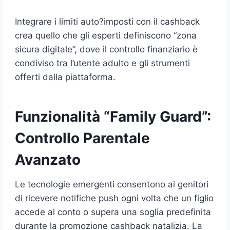
Integrare i limiti auto?imposti con il cashback
crea quello che gli esperti definiscono “zona
sicura digitale”, dove il controllo finanziario è
condiviso tra l’utente adulto e gli strumenti
offerti dalla piattaforma.
Funzionalità “Family Guard”:
Controllo Parentale
Avanzato
Le tecnologie emergenti consentono ai genitori
di ricevere notifiche push ogni volta che un figlio
accede al conto o supera una soglia predefinita
durante la promozione cashback natalizia. La