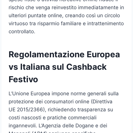
rischio che venga reinvestito immediatamente in
ulteriori puntate online, creando così un circolo
virtuoso tra risparmio familiare e intrattenimento
controllato.
Regolamentazione Europea
vs Italiana sul Cashback
Festivo
L’Unione Europea impone norme generali sulla
protezione dei consumatori online (Direttiva
UE 2015/2366), richiedendo trasparenza su
costi nascosti e pratiche commerciali
ingannevoli. L’Agenzia delle Dogane e dei