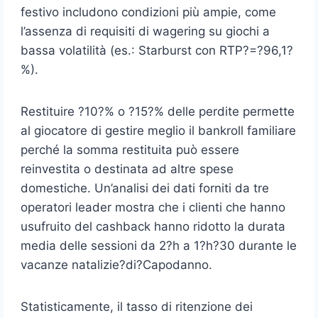
festivo includono condizioni più ampie, come
l’assenza di requisiti di wagering su giochi a
bassa volatilità (es.: Starburst con RTP?=?96,1?
%).
Restituire ?10?% o ?15?% delle perdite permette
al giocatore di gestire meglio il bankroll familiare
perché la somma restituita può essere
reinvestita o destinata ad altre spese
domestiche. Un’analisi dei dati forniti da tre
operatori leader mostra che i clienti che hanno
usufruito del cashback hanno ridotto la durata
media delle sessioni da 2?h a 1?h?30 durante le
vacanze natalizie?di?Capodanno.
Statisticamente, il tasso di ritenzione dei