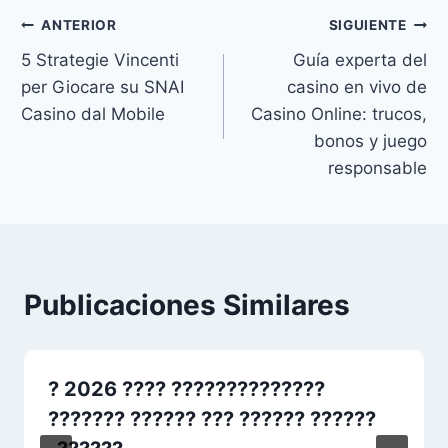
ANTERIOR
SIGUIENTE
5 Strategie Vincenti
Guía experta del
per Giocare su SNAI
casino en vivo de
Casino dal Mobile
Casino Online: trucos,
bonos y juego
responsable
Publicaciones Similares
? 2026 ???? ??????????????
??????? ?????? ??? ?????? ??????