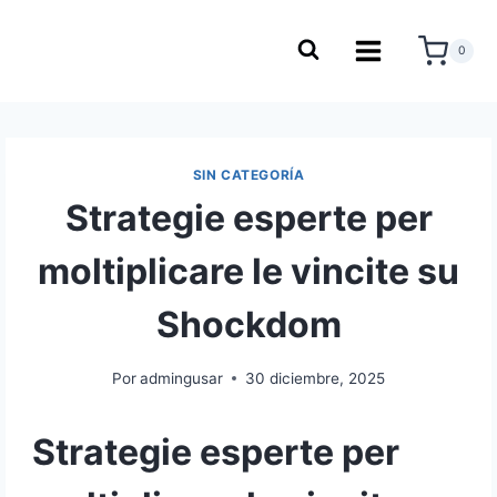
0
SIN CATEGORÍA
Strategie esperte per
moltiplicare le vincite su
Shockdom
Por
admingusar
30 diciembre, 2025
Strategie esperte per