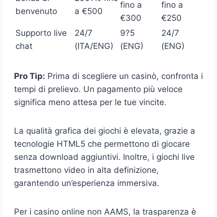
fino a
fino a
benvenuto
a €500
€300
€250
Supporto live
24/7
9?5
24/7
chat
(ITA/ENG)
(ENG)
(ENG)
Pro Tip:
Prima di scegliere un casinò, confronta i
tempi di prelievo. Un pagamento più veloce
significa meno attesa per le tue vincite.
La qualità grafica dei giochi è elevata, grazie a
tecnologie HTML5 che permettono di giocare
senza download aggiuntivi. Inoltre, i giochi live
trasmettono video in alta definizione,
garantendo un’esperienza immersiva.
Per i casino online non AAMS, la trasparenza è