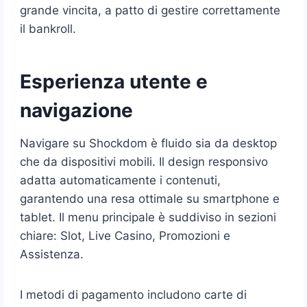
grande vincita, a patto di gestire correttamente
il bankroll.
Esperienza utente e
navigazione
Navigare su Shockdom è fluido sia da desktop
che da dispositivi mobili. Il design responsivo
adatta automaticamente i contenuti,
garantendo una resa ottimale su smartphone e
tablet. Il menu principale è suddiviso in sezioni
chiare: Slot, Live Casino, Promozioni e
Assistenza.
I metodi di pagamento includono carte di