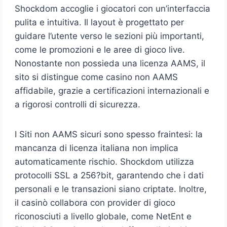
Shockdom accoglie i giocatori con un’interfaccia
pulita e intuitiva. Il layout è progettato per
guidare l’utente verso le sezioni più importanti,
come le promozioni e le aree di gioco live.
Nonostante non possieda una licenza AAMS, il
sito si distingue come casino non AAMS
affidabile, grazie a certificazioni internazionali e
a rigorosi controlli di sicurezza.
I Siti non AAMS sicuri sono spesso fraintesi: la
mancanza di licenza italiana non implica
automaticamente rischio. Shockdom utilizza
protocolli SSL a 256?bit, garantendo che i dati
personali e le transazioni siano criptate. Inoltre,
il casinò collabora con provider di gioco
riconosciuti a livello globale, come NetEnt e