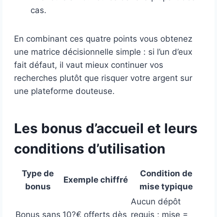
cas.
En combinant ces quatre points vous obtenez
une matrice décisionnelle simple : si l’un d’eux
fait défaut, il vaut mieux continuer vos
recherches plutôt que risquer votre argent sur
une plateforme douteuse.
Les bonus d’accueil et leurs
conditions d’utilisation
Type de
Condition de
Exemple chiffré
bonus
mise typique
Aucun dépôt
Bonus sans
10?€ offerts dès
requis ; mise =