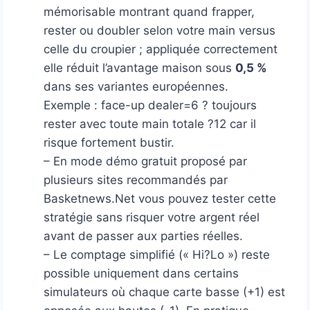
mémorisable montrant quand frapper,
rester ou doubler selon votre main versus
celle du croupier ; appliquée correctement
elle réduit l’avantage maison sous
0,5 %
dans ses variantes européennes.
Exemple : face-up dealer=6 ? toujours
rester avec toute main totale ?12 car il
risque fortement bustir.
– En mode démo gratuit proposé par
plusieurs sites recommandés par
Basketnews.Net vous pouvez tester cette
stratégie sans risquer votre argent réel
avant de passer aux parties réelles.
– Le comptage simplifié (« Hi?Lo ») reste
possible uniquement dans certains
simulateurs où chaque carte basse (+1) est