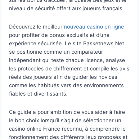
niveau de sécurité offert aux joueurs français.
Découvrez le meilleur
nouveau casino en ligne
pour profiter de bonus exclusifs et d’une
expérience sécurisée. Le site Basketnews.Net
se positionne comme un comparateur
indépendant qui teste chaque licence, analyse
les protocoles de chiffrement et compile les avis
réels des joueurs afin de guider les novices
comme les habitués vers des environnements
fiables et divertissants.
Ce guide a pour ambition de vous aider à faire
le bon choix lorsqu’il s’agit de sélectionner un
casino online France reconnu, à comprendre le
fonctionnement des différents jeux proposés et