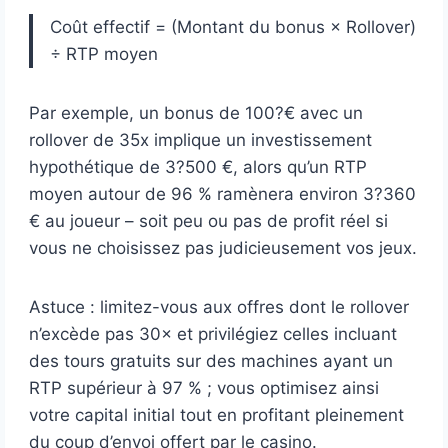
Coût effectif = (Montant du bonus × Rollover)
÷ RTP moyen
Par exemple, un bonus de 100?€ avec un
rollover de 35x implique un investissement
hypothétique de 3?500 €, alors qu’un RTP
moyen autour de 96 % ramènera environ 3?360
€ au joueur – soit peu ou pas de profit réel si
vous ne choisissez pas judicieusement vos jeux.
Astuce : limitez-vous aux offres dont le rollover
n’excède pas 30× et privilégiez celles incluant
des tours gratuits sur des machines ayant un
RTP supérieur à 97 % ; vous optimisez ainsi
votre capital initial tout en profitant pleinement
du coup d’envoi offert par le casino.