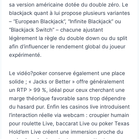
sa version américaine dotée du double zéro. Le
blackjack quant à lui propose plusieurs variantes
– “European Blackjack”, “Infinite Blackjack” ou
“Blackjack Switch” – chacune ajustant
légèrement la règle du double down ou du split
afin d’influencer le rendement global du joueur
expérimenté.
Le vidéo?poker conserve également une place
solide ; « Jacks or Better » offre généralement
un RTP > 99 %, idéal pour ceux cherchant une
marge théorique favorable sans trop dépendre
du hasard pur. Enfin les casinos live introduisent
l’interaction réelle via webcam : croupier humain
pour roulette Live, baccarat Live ou poker Texas
Hold’em Live créent une immersion proche du