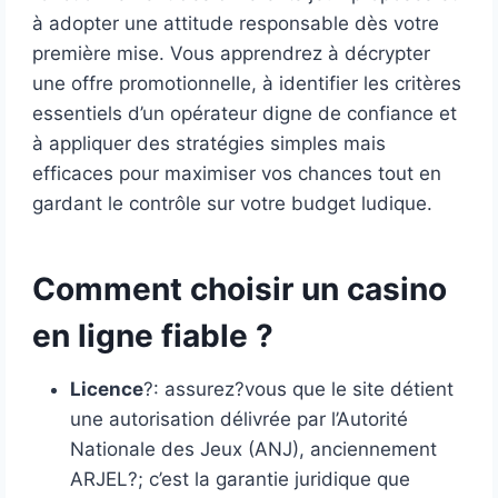
à adopter une attitude responsable dès votre
première mise. Vous apprendrez à décrypter
une offre promotionnelle, à identifier les critères
essentiels d’un opérateur digne de confiance et
à appliquer des stratégies simples mais
efficaces pour maximiser vos chances tout en
gardant le contrôle sur votre budget ludique.
Comment choisir un casino
en ligne fiable ?
Licence
?: assurez?vous que le site détient
une autorisation délivrée par l’Autorité
Nationale des Jeux (ANJ), anciennement
ARJEL?; c’est la garantie juridique que