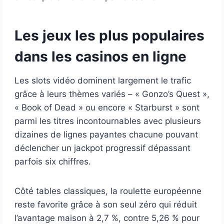
Les jeux les plus populaires
dans les casinos en ligne
Les slots vidéo dominent largement le trafic
grâce à leurs thèmes variés – « Gonzo’s Quest »,
« Book of Dead » ou encore « Starburst » sont
parmi les titres incontournables avec plusieurs
dizaines de lignes payantes chacune pouvant
déclencher un jackpot progressif dépassant
parfois six chiffres.
Côté tables classiques, la roulette européenne
reste favorite grâce à son seul zéro qui réduit
l’avantage maison à 2,7 %, contre 5,26 % pour