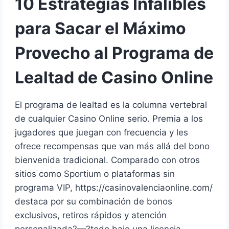
10 Estrategias Infalibles
para Sacar el Máximo
Provecho al Programa de
Lealtad de Casino Online
El programa de lealtad es la columna vertebral
de cualquier Casino Online serio. Premia a los
jugadores que juegan con frecuencia y les
ofrece recompensas que van más allá del bono
bienvenida tradicional. Comparado con otros
sitios como Sportium o plataformas sin
programa VIP, https://casinovalenciaonline.com/
destaca por su combinación de bonos
exclusivos, retiros rápidos y atención
personalizada?—?todo bajo una licencia