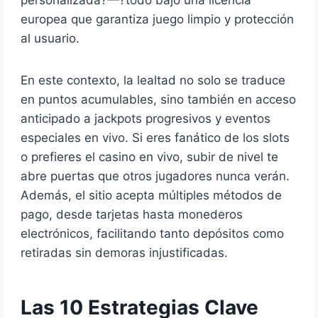
europea que garantiza juego limpio y protección
al usuario.
En este contexto, la lealtad no solo se traduce
en puntos acumulables, sino también en acceso
anticipado a jackpots progresivos y eventos
especiales en vivo. Si eres fanático de los slots
o prefieres el casino en vivo, subir de nivel te
abre puertas que otros jugadores nunca verán.
Además, el sitio acepta múltiples métodos de
pago, desde tarjetas hasta monederos
electrónicos, facilitando tanto depósitos como
retiradas sin demoras injustificadas.
Las 10 Estrategias Clave