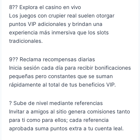
8?? Explora el casino en vivo
Los juegos con crupier real suelen otorgar
puntos VIP adicionales y brindan una
experiencia más inmersiva que los slots
tradicionales.
9?? Reclama recompensas diarias
Inicia sesión cada día para recibir bonificaciones
pequeñas pero constantes que se suman
rápidamente al total de tus beneficios VIP.
? Sube de nivel mediante referencias
Invitar a amigos al sitio genera comisiones tanto
para ti como para ellos; cada referencia
aprobada suma puntos extra a tu cuenta leal.