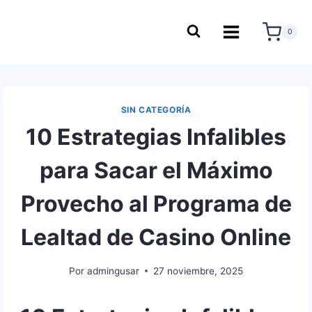
0
SIN CATEGORÍA
10 Estrategias Infalibles
para Sacar el Máximo
Provecho al Programa de
Lealtad de Casino Online
Por
admingusar
27 noviembre, 2025