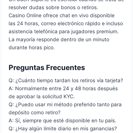
resolver dudas sobre bonos o retiros.
Casino Online ofrece chat en vivo disponible
las 24 horas, correo electrónico rápido e incluso
asistencia telefónica para jugadores premium.
La mayoría responde dentro de un minuto
durante horas pico.
Preguntas Frecuentes
Q: ¿Cuánto tiempo tardan los retiros vía tarjeta?
A: Normalmente entre 24 y 48 horas después
de aprobar la solicitud KYC.
Q: ¿Puedo usar mi método preferido tanto para
depósito como retiro?
A: Sí, siempre que esté disponible en tu país.
Q: ¿Hay algún límite diario en mis ganancias?