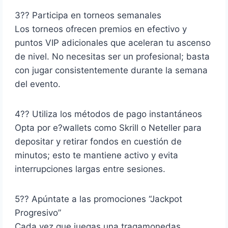
3?? Participa en torneos semanales
Los torneos ofrecen premios en efectivo y
puntos VIP adicionales que aceleran tu ascenso
de nivel. No necesitas ser un profesional; basta
con jugar consistentemente durante la semana
del evento.
4?? Utiliza los métodos de pago instantáneos
Opta por e?wallets como Skrill o Neteller para
depositar y retirar fondos en cuestión de
minutos; esto te mantiene activo y evita
interrupciones largas entre sesiones.
5?? Apúntate a las promociones “Jackpot
Progresivo”
Cada vez que juegas una tragamonedas