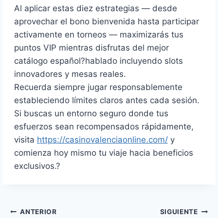
Al aplicar estas diez estrategias — desde
aprovechar el bono bienvenida hasta participar
activamente en torneos — maximizarás tus
puntos VIP mientras disfrutas del mejor
catálogo español?hablado incluyendo slots
innovadores y mesas reales.
Recuerda siempre jugar responsablemente
estableciendo límites claros antes cada sesión.
Si buscas un entorno seguro donde tus
esfuerzos sean recompensados rápidamente,
visita
https://casinovalenciaonline.com/
y
comienza hoy mismo tu viaje hacia beneficios
exclusivos.?
ANTERIOR
SIGUIENTE