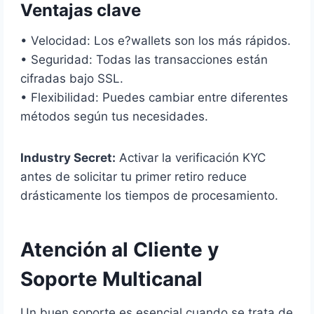
Ventajas clave
• Velocidad: Los e?wallets son los más rápidos.
• Seguridad: Todas las transacciones están
cifradas bajo SSL.
• Flexibilidad: Puedes cambiar entre diferentes
métodos según tus necesidades.
Industry Secret:
Activar la verificación KYC
antes de solicitar tu primer retiro reduce
drásticamente los tiempos de procesamiento.
Atención al Cliente y
Soporte Multicanal
Un buen soporte es esencial cuando se trata de