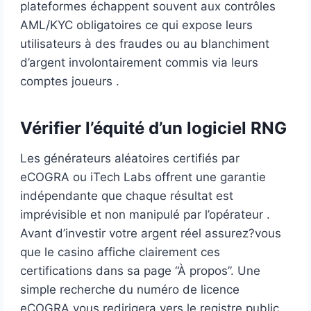
plateformes échappent souvent aux contrôles
AML/KYC obligatoires ce qui expose leurs
utilisateurs à des fraudes ou au blanchiment
d’argent involontairement commis via leurs
comptes joueurs .
Vérifier l’équité d’un logiciel RNG
Les générateurs aléatoires certifiés par
eCOGRA ou iTech Labs offrent une garantie
indépendante que chaque résultat est
imprévisible et non manipulé par l’opérateur .
Avant d’investir votre argent réel assurez?vous
que le casino affiche clairement ces
certifications dans sa page “À propos”. Une
simple recherche du numéro de licence
eCOGRA vous redirigera vers le registre public