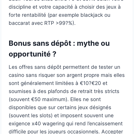
discipline et votre capacité à choisir des jeux à
forte rentabilité (par exemple blackjack ou
baccarat avec RTP >99?%).
Bonus sans dépôt : mythe ou
opportunité ?
Les offres sans dépôt permettent de tester un
casino sans risquer son argent propre mais elles
sont généralement limitées à €10?€20 et
soumises à des plafonds de retrait très stricts
(souvent €50 maximum). Elles ne sont
disponibles que sur certains jeux désignés
(souvent les slots) et imposent souvent une
exigence x40 wagering qui rend l’encaissement
difficile pour les joueurs occasionnels. Accepter