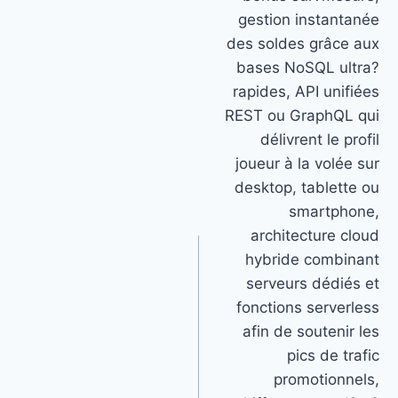
gestion instantanée
des soldes grâce aux
bases NoSQL ultra?
rapides, API unifiées
REST ou GraphQL qui
délivrent le profil
joueur à la volée sur
desktop, tablette ou
smartphone,
architecture cloud
hybride combinant
serveurs dédiés et
fonctions serverless
afin de soutenir les
pics de trafic
promotionnels,