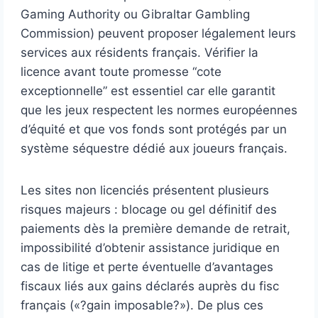
Gaming Authority ou Gibraltar Gambling
Commission) peuvent proposer légalement leurs
services aux résidents français. Vérifier la
licence avant toute promesse “cote
exceptionnelle” est essentiel car elle garantit
que les jeux respectent les normes européennes
d’équité et que vos fonds sont protégés par un
système séquestre dédié aux joueurs français.
Les sites non licenciés présentent plusieurs
risques majeurs : blocage ou gel définitif des
paiements dès la première demande de retrait,
impossibilité d’obtenir assistance juridique en
cas de litige et perte éventuelle d’avantages
fiscaux liés aux gains déclarés auprès du fisc
français («?gain imposable?»). De plus ces