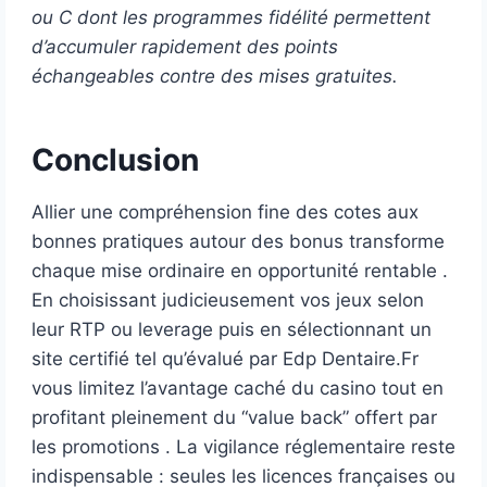
ou C dont les programmes fidélité permettent
d’accumuler rapidement des points
échangeables contre des mises gratuites.
Conclusion
Allier une compréhension fine des cotes aux
bonnes pratiques autour des bonus transforme
chaque mise ordinaire en opportunité rentable .
En choisissant judicieusement vos jeux selon
leur RTP ou leverage puis en sélectionnant un
site certifié tel qu’évalué par Edp Dentaire.Fr
vous limitez l’avantage caché du casino tout en
profitant pleinement du “value back” offert par
les promotions . La vigilance réglementaire reste
indispensable : seules les licences françaises ou