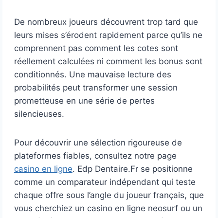
De nombreux joueurs découvrent trop tard que
leurs mises s’érodent rapidement parce qu’ils ne
comprennent pas comment les cotes sont
réellement calculées ni comment les bonus sont
conditionnés. Une mauvaise lecture des
probabilités peut transformer une session
prometteuse en une série de pertes
silencieuses.
Pour découvrir une sélection rigoureuse de
plateformes fiables, consultez notre page
casino en ligne
. Edp Dentaire.Fr se positionne
comme un comparateur indépendant qui teste
chaque offre sous l’angle du joueur français, que
vous cherchiez un casino en ligne neosurf ou un