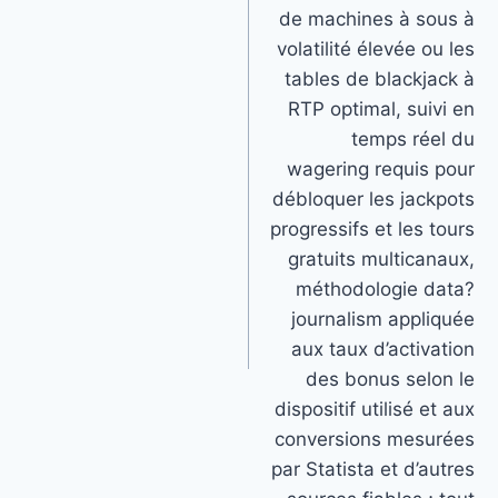
de machines à sous à
volatilité élevée ou les
tables de blackjack à
RTP optimal, suivi en
temps réel du
wagering requis pour
débloquer les jackpots
progressifs et les tours
gratuits multicanaux,
méthodologie data?
journalism appliquée
aux taux d’activation
des bonus selon le
dispositif utilisé et aux
conversions mesurées
par Statista et d’autres