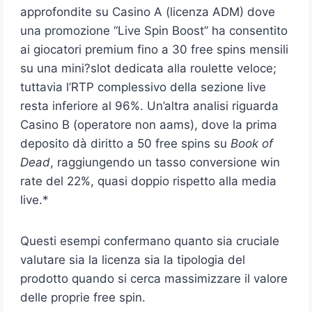
approfondite su Casino A (licenza ADM) dove
una promozione “Live Spin Boost” ha consentito
ai giocatori premium fino a 30 free spins mensili
su una mini?slot dedicata alla roulette veloce;
tuttavia l’RTP complessivo della sezione live
resta inferiore al 96%. Un’altra analisi riguarda
Casino B (operatore non aams), dove la prima
deposito dà diritto a 50 free spins su
Book of
Dead
, raggiungendo un tasso conversione win
rate del 22%, quasi doppio rispetto alla media
live.*
Questi esempi confermano quanto sia cruciale
valutare sia la licenza sia la tipologia del
prodotto quando si cerca massimizzare il valore
delle proprie free spin.