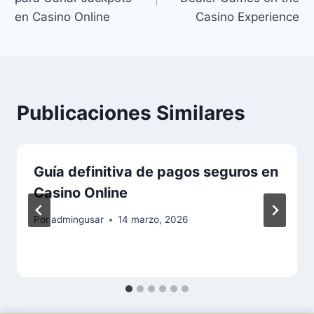
en Casino Online
Casino Experience
Publicaciones Similares
Guía definitiva de pagos seguros en
Casino Online
Por
admingusar
14 marzo, 2026