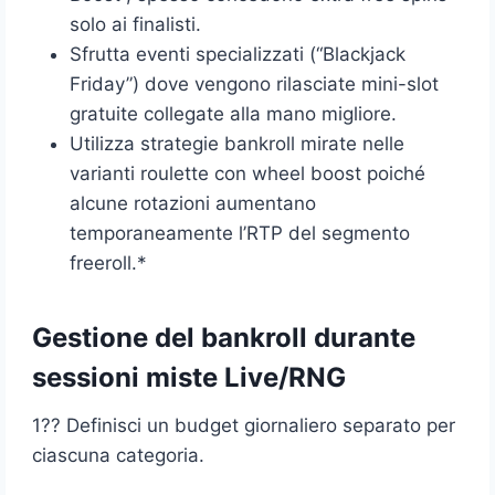
solo ai finalisti.
Sfrutta eventi specializzati (“Blackjack
Friday”) dove vengono rilasciate mini-slot
gratuite collegate alla mano migliore.
Utilizza strategie bankroll mirate nelle
varianti roulette con wheel boost poiché
alcune rotazioni aumentano
temporaneamente l’RTP del segmento
freeroll.*
Gestione del bankroll durante
sessioni miste Live/RNG
1?? Definisci un budget giornaliero separato per
ciascuna categoria.