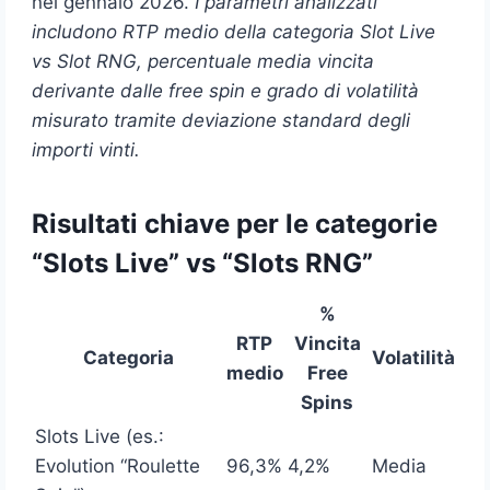
nel gennaio 2026.
I parametri analizzati
includono RTP medio della categoria Slot Live
vs Slot RNG, percentuale media vincita
derivante dalle free spin e grado di volatilità
misurato tramite deviazione standard degli
importi vinti.
Risultati chiave per le categorie
“Slots Live” vs “Slots RNG”
%
RTP
Vincita
Categoria
Volatilità
medio
Free
Spins
Slots Live (es.:
Evolution “Roulette
96,3%
4,2%
Media