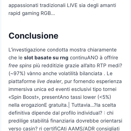
appassiona­ti tradizionali LIVE sia degli amanti
rapid gaming RGB…
Conclusione
L’investigazione condotta mostra chiaramente
che le
slot basate su rng
continuANO à offrire
free spins
più redditizie grazie all’alto RTP medi?
(~97%) vànno anche volatilità bilanciata . Le
piattaforme
live dealer
, pur fornendo esperienza
immersiva unica ed eventi esclusivi tipo tornei
«Spin Boost», presentAno tassi lower (<5%)
nella erogazionE gratuita.| Tuttavia…?la scelta
definitiva dipende dal profilo individual? : chi
predilige stabilitá finanziaria dovrebbe orientarsi
verso casin? ri certifiCAti AAMS/ADR consigliat­i