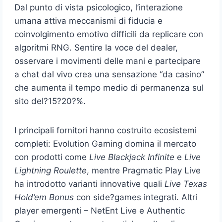
Dal punto di vista psicologico, l’interazione
umana attiva meccanismi di fiducia e
coinvolgimento emotivo difficili da replicare con
algoritmi RNG. Sentire la voce del dealer,
osservare i movimenti delle mani e partecipare
a chat dal vivo crea una sensazione “da casino”
che aumenta il tempo medio di permanenza sul
sito del?15?20?%.
I principali fornitori hanno costruito ecosistemi
completi: Evolution Gaming domina il mercato
con prodotti come
Live Blackjack Infinite
e
Live
Lightning Roulette
, mentre Pragmatic Play Live
ha introdotto varianti innovative quali
Live Texas
Hold’em Bonus
con side?games integrati. Altri
player emergenti – NetEnt Live e Authentic