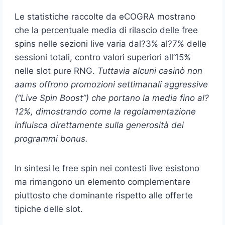
Le statistiche raccolte da eCOGRA mostrano
che la percentuale media di rilascio delle free
spins nelle sezioni live varia dal?3% al?7% delle
sessioni totali, contro valori superiori all’15%
nelle slot pure RNG.
Tuttavia alcuni casinò non
aams offrono promozioni settimanali aggressive
(“Live Spin Boost”) che portano la media fino al?
12%, dimostrando come la regolamentazione
influisca direttamente sulla generosità dei
programmi bonus.
In sintesi le free spin nei contesti live esistono
ma rimangono un elemento complementare
piuttosto che dominante rispetto alle offerte
tipiche delle slot.