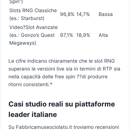
Spin”)
Slots RNG Classiche
96,8%
14,7%
Bassa
(es.: Starburst)
Video?Slot Avanzate
(es.: Gonzo’s Quest
97,1%
18,9%
Alta
Megaways)
Le cifre indicano chiaramente che le slot RNG
superano le versioni live sia in termini di RTP sia
nella capacità delle free spin ??di produrre
ritorni consistenti.*
Casi studio reali su piattaforme
leader italiane
Su Fabbricamuseociolato.it troviamo recensioni