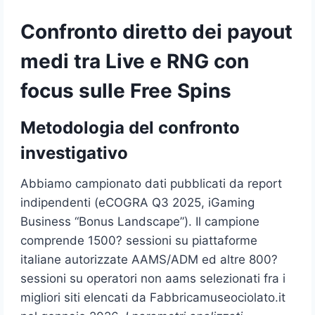
Confronto diretto dei payout
medi tra Live e RNG con
focus sulle Free Spins
Metodologia del confronto
investigativo
Abbiamo campionato dati pubblicati da report
indipendenti (eCOGRA Q3 2025, iGaming
Business “Bonus Landscape”). Il campione
comprende 1500? sessioni su piattaforme
italiane autorizzate AAMS/ADM ed altre 800?
sessioni su operatori non aams selezionati fra i
migliori siti elencati da Fabbricamuseociolato.it