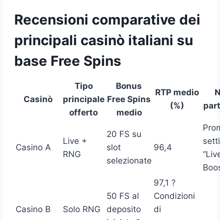
Recensioni comparative dei
principali casinò italiani su
base Free Spins
Tipo
Bonus
RTP medio
N
Casinò
principale
Free Spins
(%)
part
offerto
medio
Pro
20 FS su
Live +
sett
Casino A
slot
96,4
RNG
“Liv
selezionate
Boos
97,1 ?
50 FS al
Condizioni
Casino B
Solo RNG
deposito
di