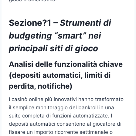
Sezione?1 –
Strumenti di
budgeting “smart” nei
principali siti di gioco
Analisi delle funzionalità chiave
(depositi automatici, limiti di
perdita, notifiche)
I casinò online più innovativi hanno trasformato
il semplice monitoraggio del bankroll in una
suite completa di funzioni automatizzate. I
depositi automatici consentono al giocatore di
fissare un importo ricorrente settimanale o