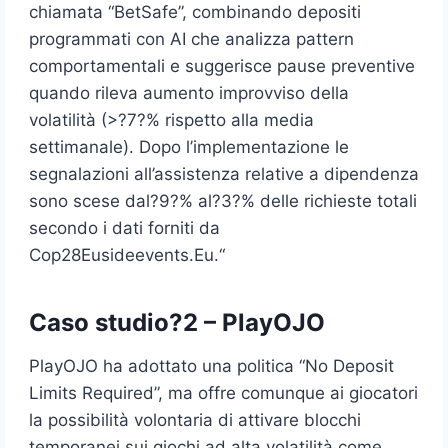
chiamata “BetSafe”, combinando depositi
programmati con AI che analizza pattern
comportamentali e suggerisce pause preventive
quando rileva aumento improvviso della
volatilità (>?7?% rispetto alla media
settimanale). Dopo l’implementazione le
segnalazioni all’assistenza relative a dipendenza
sono scese dal?9?% al?3?% delle richieste totali
secondo i dati forniti da
Cop28Eusideevents.Eu.“
Caso studio?2 – PlayOJO
PlayOJO ha adottato una politica “No Deposit
Limits Required”, ma offre comunque ai giocatori
la possibilità volontaria di attivare blocchi
temporanei sui giochi ad alta volatilità come