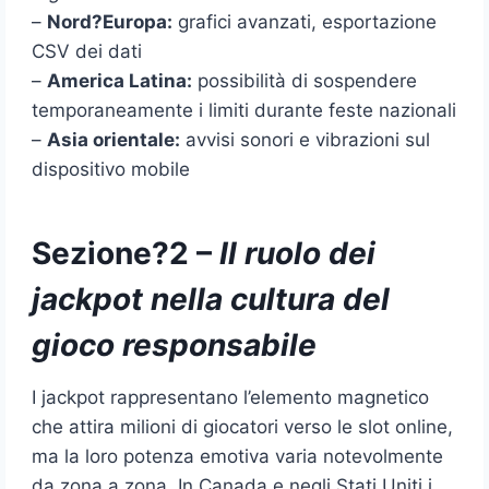
–
Nord?Europa:
grafici avanzati, esportazione
CSV dei dati
–
America Latina:
possibilità di sospendere
temporaneamente i limiti durante feste nazionali
–
Asia orientale:
avvisi sonori e vibrazioni sul
dispositivo mobile
Sezione?2 –
Il ruolo dei
jackpot nella cultura del
gioco responsabile
I jackpot rappresentano l’elemento magnetico
che attira milioni di giocatori verso le slot online,
ma la loro potenza emotiva varia notevolmente
da zona a zona. In Canada e negli Stati Uniti i