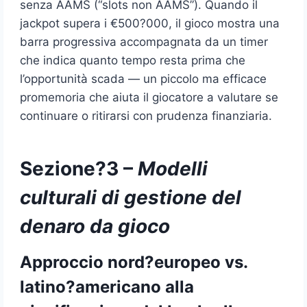
senza AAMS (“slots non AAMS”). Quando il
jackpot supera i €500?000, il gioco mostra una
barra progressiva accompagnata da un timer
che indica quanto tempo resta prima che
l’opportunità scada — un piccolo ma efficace
promemoria che aiuta il giocatore a valutare se
continuare o ritirarsi con prudenza finanziaria.
Sezione?3 –
Modelli
culturali di gestione del
denaro da gioco
Approccio nord?europeo vs.
latino?americano alla