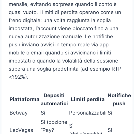
mensile, evitando sorprese quando il conto è
quasi vuoto. I limiti di perdita operano come un
freno digitale: una volta raggiunta la soglia
impostata, l’account viene bloccato fino a una
nuova autorizzazione manuale. Le notifiche
push inviano avvisi in tempo reale via app
mobile o email quando si avvicinano i limiti
impostati o quando la volatilità della sessione
supera una soglia predefinita (ad esempio RTP
<?92%).
Depositi
Notifiche
Piattaforma
Limiti perdita
automatici
push
Betway
Sì
Personalizzabili
Sì
Sì (opzione
Sì
LeoVegas
“Pay?
Sì
(daily/weekly)