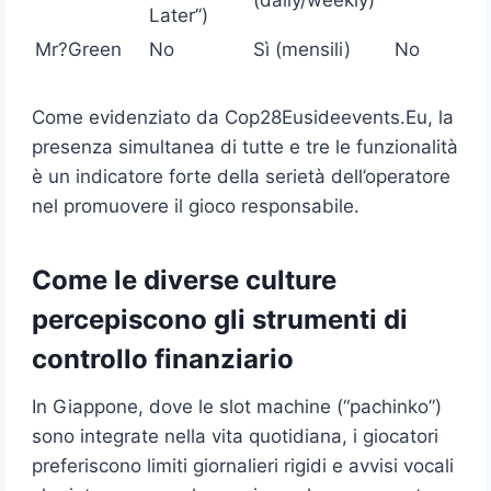
Later”)
Mr?Green
No
Sì (mensili)
No
Come evidenziato da Cop28Eusideevents.Eu, la
presenza simultanea di tutte e tre le funzionalità
è un indicatore forte della serietà dell’operatore
nel promuovere il gioco responsabile.
Come le diverse culture
percepiscono gli strumenti di
controllo finanziario
In Giappone, dove le slot machine (“pachinko”)
sono integrate nella vita quotidiana, i giocatori
preferiscono limiti giornalieri rigidi e avvisi vocali