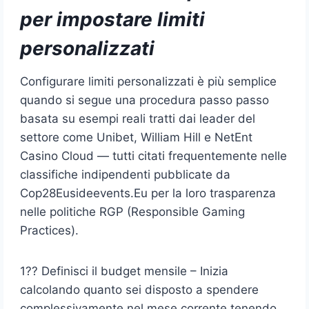
per impostare limiti
personalizzati
Configurare limiti personalizzati è più semplice
quando si segue una procedura passo passo
basata su esempi reali tratti dai leader del
settore come Unibet, William Hill e NetEnt
Casino Cloud — tutti citati frequentemente nelle
classifiche indipendenti pubblicate da
Cop28Eusideevents.Eu per la loro trasparenza
nelle politiche RGP (Responsible Gaming
Practices).
1?? Definisci il budget mensile – Inizia
calcolando quanto sei disposto a spendere
complessivamente nel mese corrente tenendo