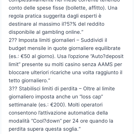
conto delle spese fisse (bollette, affitto). Una
regola pratica suggerita dagli esperti è
destinare al massimo il?5?% del reddito
disponibile al gambling online.“
2?? Imposta limiti giornalieri – Suddividi il
budget mensile in quote giornaliere equilibrate
(es.: €50 al giorno). Usa l’opzione “Auto?deposit
limit” presente su molti casino senza AAMS per
bloccare ulteriori ricariche una volta raggiunto il
tetto giornaliero.“
3?? Stabilisci limiti di perdita – Oltre al limite
giornaliero imposta anche un “loss cap”
settimanale (es.: €200). Molti operatori
consentono l’attivazione automatica della
modalità “Cool?down” per 24 ore quando la
perdita supera questa soglia.“