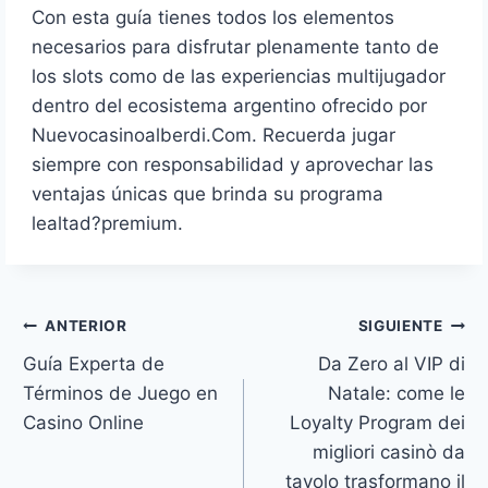
Con esta guía tienes todos los elementos
necesarios para disfrutar plenamente tanto de
los slots como de las experiencias multijugador
dentro del ecosistema argentino ofrecido por
Nuevocasinoalberdi.Com. Recuerda jugar
siempre con responsabilidad y aprovechar las
ventajas únicas que brinda su programa
lealtad?premium.
ANTERIOR
SIGUIENTE
Guía Experta de
Da Zero al VIP di
Términos de Juego en
Natale: come le
Casino Online
Loyalty Program dei
migliori casinò da
tavolo trasformano il