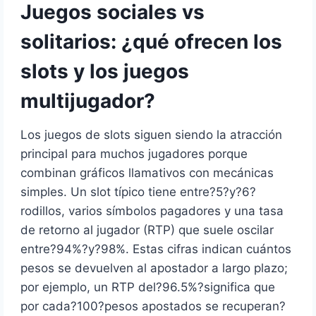
Juegos sociales vs
solitarios: ¿qué ofrecen los
slots y los juegos
multijugador?
Los juegos de slots siguen siendo la atracción
principal para muchos jugadores porque
combinan gráficos llamativos con mecánicas
simples. Un slot típico tiene entre?5?y?6?
rodillos, varios símbolos pagadores y una tasa
de retorno al jugador (RTP) que suele oscilar
entre?94%?y?98%. Estas cifras indican cuántos
pesos se devuelven al apostador a largo plazo;
por ejemplo, un RTP del?96.5%?significa que
por cada?100?pesos apostados se recuperan?