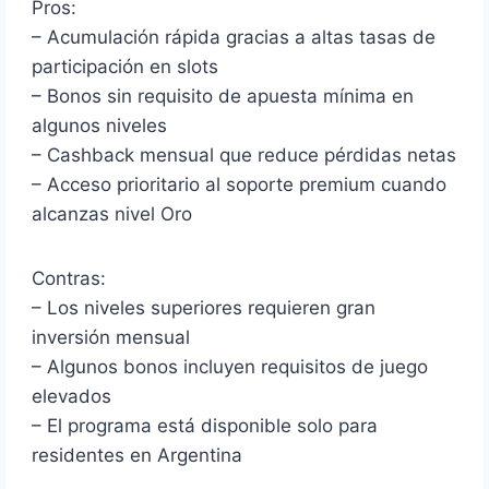
Pros:
– Acumulación rápida gracias a altas tasas de
participación en slots
– Bonos sin requisito de apuesta mínima en
algunos niveles
– Cashback mensual que reduce pérdidas netas
– Acceso prioritario al soporte premium cuando
alcanzas nivel Oro
Contras:
– Los niveles superiores requieren gran
inversión mensual
– Algunos bonos incluyen requisitos de juego
elevados
– El programa está disponible solo para
residentes en Argentina