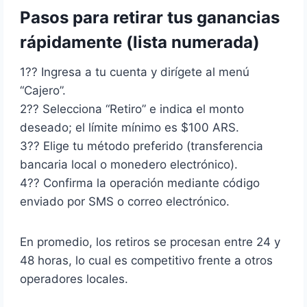
Pasos para retirar tus ganancias
rápidamente (lista numerada)
1?? Ingresa a tu cuenta y dirígete al menú
“Cajero”.
2?? Selecciona “Retiro” e indica el monto
deseado; el límite mínimo es $100 ARS.
3?? Elige tu método preferido (transferencia
bancaria local o monedero electrónico).
4?? Confirma la operación mediante código
enviado por SMS o correo electrónico.
En promedio, los retiros se procesan entre 24 y
48 horas, lo cual es competitivo frente a otros
operadores locales.