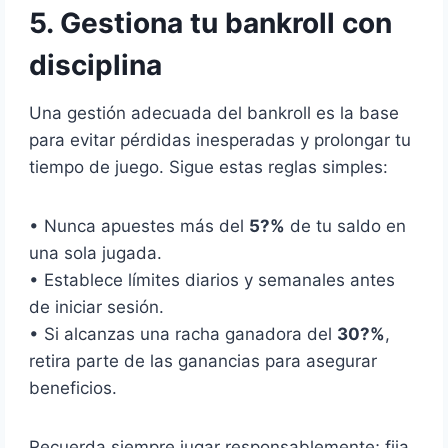
5. Gestiona tu bankroll con
disciplina
Una gestión adecuada del bankroll es la base
para evitar pérdidas inesperadas y prolongar tu
tiempo de juego. Sigue estas reglas simples:
• Nunca apuestes más del
5?%
de tu saldo en
una sola jugada.
• Establece límites diarios y semanales antes
de iniciar sesión.
• Si alcanzas una racha ganadora del
30?%
,
retira parte de las ganancias para asegurar
beneficios.
Recuerda siempre jugar responsablemente; fija