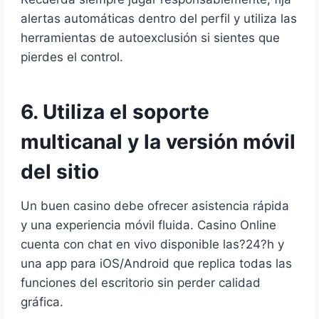
alertas automáticas dentro del perfil y utiliza las
herramientas de autoexclusión si sientes que
pierdes el control.
6. Utiliza el soporte
multicanal y la versión móvil
del sitio
Un buen casino debe ofrecer asistencia rápida
y una experiencia móvil fluida. Casino Online
cuenta con chat en vivo disponible las?24?h y
una app para iOS/Android que replica todas las
funciones del escritorio sin perder calidad
gráfica.