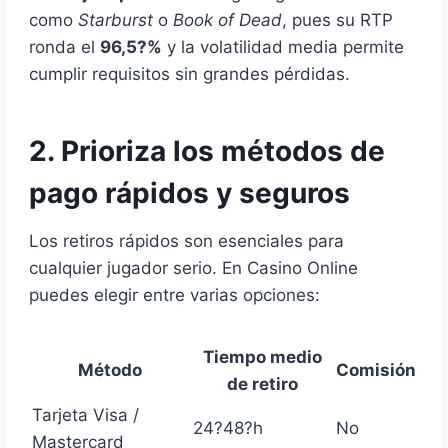
como
Starburst
o
Book of Dead
, pues su RTP
ronda el
96,5?%
y la volatilidad media permite
cumplir requisitos sin grandes pérdidas.
2. Prioriza los métodos de
pago rápidos y seguros
Los retiros rápidos son esenciales para
cualquier jugador serio. En Casino Online
puedes elegir entre varias opciones:
Tiempo medio
Método
Comisión
de retiro
Tarjeta Visa /
24?48?h
No
Mastercard