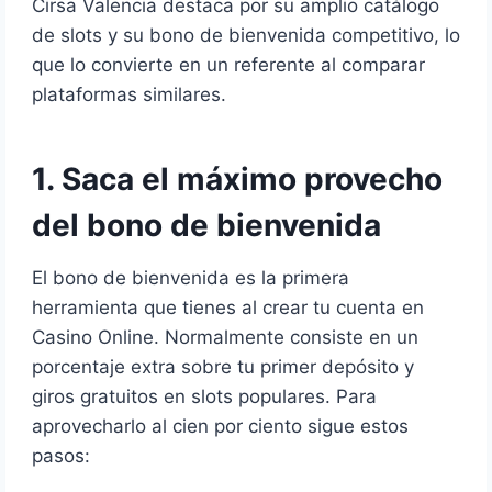
Cirsa Valencia destaca por su amplio catálogo
de slots y su bono de bienvenida competitivo, lo
que lo convierte en un referente al comparar
plataformas similares.
1. Saca el máximo provecho
del bono de bienvenida
El bono de bienvenida es la primera
herramienta que tienes al crear tu cuenta en
Casino Online. Normalmente consiste en un
porcentaje extra sobre tu primer depósito y
giros gratuitos en slots populares. Para
aprovecharlo al cien por ciento sigue estos
pasos: