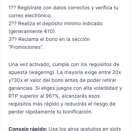
1?? Regístrate con datos correctos y verifica tu
correo electrónico.
2?? Realiza el depósito mínimo indicado
(generalmente €10).
3?? Reclama el bono en la sección
“Promociones”.
Una vez activado, cumple con los requisitos de
apuesta (wagering). La mayoría exige entre 20x
y?30x el valor del bono antes de poder retirar
ganancias. Si eliges juegos con alta volatilidad y
RTP superior al 96?%, alcanzarás esos
requisitos más rápido y reducirás el riesgo de
perder rápidamente tu bonificación.
Consejo rápido:
Usa los giros gratuitos en slots