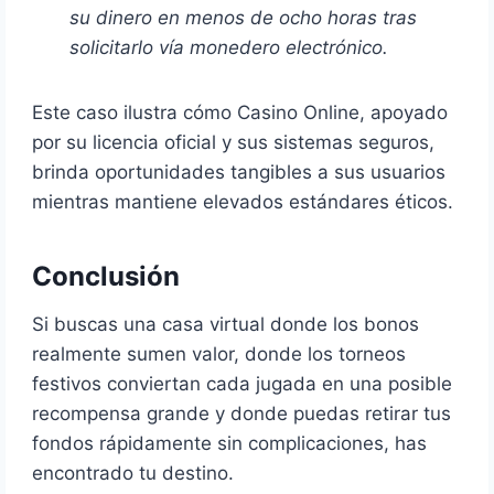
su dinero en menos de ocho horas tras
solicitarlo vía monedero electrónico.
Este caso ilustra cómo Casino Online, apoyado
por su licencia oficial y sus sistemas seguros,
brinda oportunidades tangibles a sus usuarios
mientras mantiene elevados estándares éticos.
Conclusión
Si buscas una casa virtual donde los bonos
realmente sumen valor, donde los torneos
festivos conviertan cada jugada en una posible
recompensa grande y donde puedas retirar tus
fondos rápidamente sin complicaciones, has
encontrado tu destino.