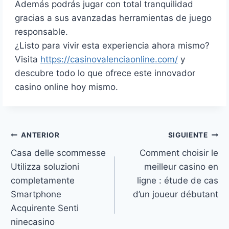
Además podrás jugar con total tranquilidad
gracias a sus avanzadas herramientas de juego
responsable.
¿Listo para vivir esta experiencia ahora mismo?
Visita
https://casinovalenciaonline.com/
y
descubre todo lo que ofrece este innovador
casino online hoy mismo.
ANTERIOR
SIGUIENTE
Casa delle scommesse
Comment choisir le
Utilizza soluzioni
meilleur casino en
completamente
ligne : étude de cas
Smartphone
d’un joueur débutant
Acquirente Senti
ninecasino