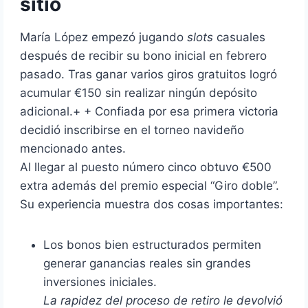
sitio
María López empezó jugando
slots
casuales
después de recibir su bono inicial en febrero
pasado. Tras ganar varios giros gratuitos logró
acumular €150 sin realizar ningún depósito
adicional.+ + Confiada por esa primera victoria
decidió inscribirse en el torneo navideño
mencionado antes.
Al llegar al puesto número cinco obtuvo €500
extra además del premio especial “Giro doble”.
Su experiencia muestra dos cosas importantes:
Los bonos bien estructurados permiten
generar ganancias reales sin grandes
inversiones iniciales.
La rapidez del proceso de retiro le devolvió