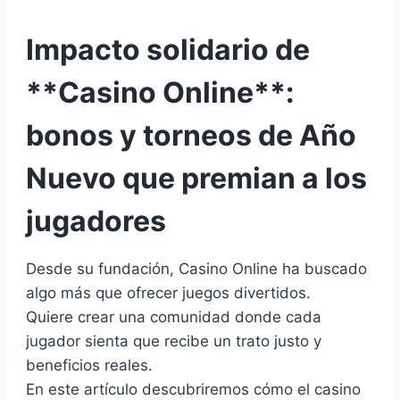
Impacto solidario de
**Casino Online**:
bonos y torneos de Año
Nuevo que premian a los
jugadores
Desde su fundación, Casino Online ha buscado
algo más que ofrecer juegos divertidos.
Quiere crear una comunidad donde cada
jugador sienta que recibe un trato justo y
beneficios reales.
En este artículo descubriremos cómo el casino