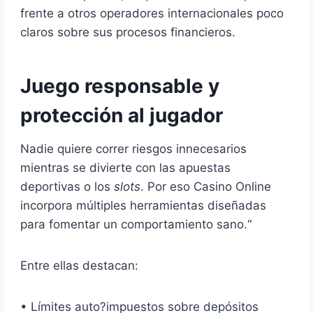
frente a otros operadores internacionales poco
claros sobre sus procesos financieros.
Juego responsable y
protección al jugador
Nadie quiere correr riesgos innecesarios
mientras se divierte con las apuestas
deportivas o los
slots
. Por eso Casino Online
incorpora múltiples herramientas diseñadas
para fomentar un comportamiento sano.“
Entre ellas destacan:
• Límites auto?impuestos sobre depósitos