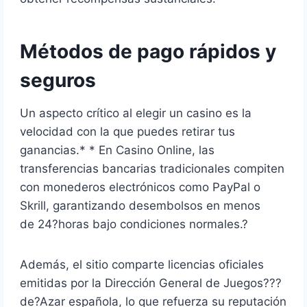
Métodos de pago rápidos y
seguros
Un aspecto crítico al elegir un casino es la
velocidad con la que puedes retirar tus
ganancias.* * En Casino Online, las
transferencias bancarias tradicionales compiten
con monederos electrónicos como PayPal o
Skrill, garantizando desembolsos en menos
de 24?horas bajo condiciones normales.?
Además, el sitio comparte licencias oficiales
emitidas por la Dirección General de Juegos???
de?Azar española, lo que refuerza su reputación