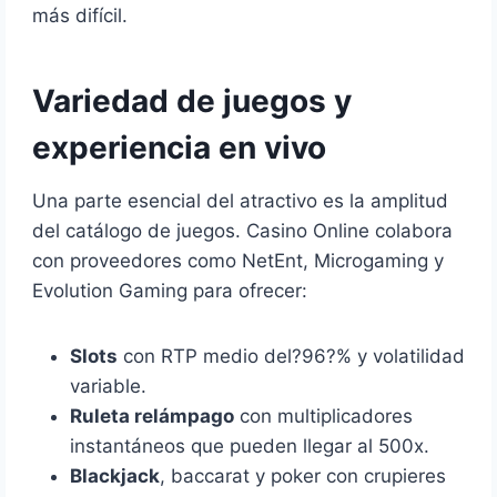
más difícil.
Variedad de juegos y
experiencia en vivo
Una parte esencial del atractivo es la amplitud
del catálogo de juegos. Casino Online colabora
con proveedores como NetEnt, Microgaming y
Evolution Gaming para ofrecer:
Slots
con RTP medio del?96?% y volatilidad
variable.
Ruleta relámpago
con multiplicadores
instantáneos que pueden llegar al 500x.
Blackjack
, baccarat y poker con crupieres