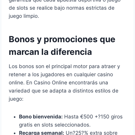
de slots se realice bajo normas estrictas de
juego limpio.
Bonos y promociones que
marcan la diferencia
Los bonos son el principal motor para atraer y
retener a los jugadores en cualquier casino
online. En Casino Online encontrarás una
variedad que se adapta a distintos estilos de
juego:
Bono bienvenida:
Hasta €500 +?150 giros
gratis en slots seleccionados.
Recarga semanal:
Un?25?% extra sobre