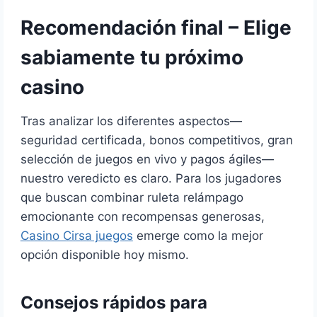
Recomendación final – Elige
sabiamente tu próximo
casino
Tras analizar los diferentes aspectos—
seguridad certificada, bonos competitivos, gran
selección de juegos en vivo y pagos ágiles—
nuestro veredicto es claro. Para los jugadores
que buscan combinar ruleta relámpago
emocionante con recompensas generosas,
Casino Cirsa juegos
emerge como la mejor
opción disponible hoy mismo.
Consejos rápidos para