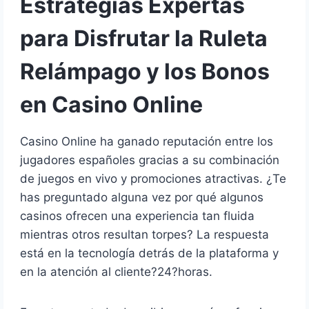
Estrategias Expertas
para Disfrutar la Ruleta
Relámpago y los Bonos
en Casino Online
Casino Online ha ganado reputación entre los
jugadores españoles gracias a su combinación
de juegos en vivo y promociones atractivas. ¿Te
has preguntado alguna vez por qué algunos
casinos ofrecen una experiencia tan fluida
mientras otros resultan torpes? La respuesta
está en la tecnología detrás de la plataforma y
en la atención al cliente?24?horas.