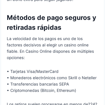
Métodos de pago seguros y
retiradas rápidas
La velocidad de los pagos es uno de los
factores decisivos al elegir un casino online
fiable. En Casino Online dispones de múltiples
opciones:
• Tarjetas Visa/MasterCard
• Monederos electrónicos como Skrill o Neteller
• Transferencias bancarias SEPA
• Criptomonedas (Bitcoin, Ethereum)
Los retiros suelen procesarse en menos de?24?