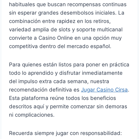
habituales que buscan recompensas continuas
sin esperar grandes desembolsos iniciales. La
combinación entre rapidez en los retiros,
variedad amplia de slots y soporte multicanal
convierte a Casino Online en una opción muy
competitiva dentro del mercado español.
Para quienes están listos para poner en práctica
todo lo aprendido y disfrutar inmediatamente
del impulso extra cada semana, nuestra
recomendación definitiva es
Jugar Casino Cirsa
.
Esta plataforma reúne todos los beneficios
descritos aquí y permite comenzar sin demoras
ni complicaciones.
Recuerda siempre jugar con responsabilidad: