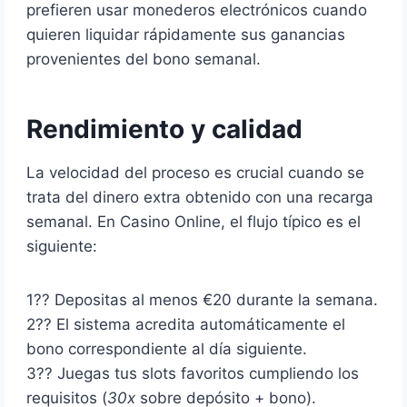
prefieren usar monederos electrónicos cuando
quieren liquidar rápidamente sus ganancias
provenientes del bono semanal.
Rendimiento y calidad
La velocidad del proceso es crucial cuando se
trata del dinero extra obtenido con una recarga
semanal. En Casino Online, el flujo típico es el
siguiente:
1?? Depositas al menos €20 durante la semana.
2?? El sistema acredita automáticamente el
bono correspondiente al día siguiente.
3?? Juegas tus slots favoritos cumpliendo los
requisitos (
30x
sobre depósito + bono).