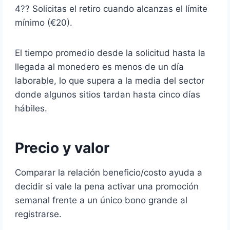
4?? Solicitas el retiro cuando alcanzas el límite
mínimo (€20).
El tiempo promedio desde la solicitud hasta la
llegada al monedero es menos de un día
laborable, lo que supera a la media del sector
donde algunos sitios tardan hasta cinco días
hábiles.
Precio y valor
Comparar la relación beneficio/costo ayuda a
decidir si vale la pena activar una promoción
semanal frente a un único bono grande al
registrarse.