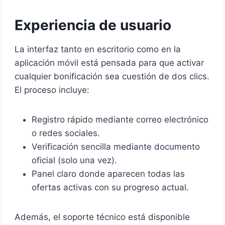
Experiencia de usuario
La interfaz tanto en escritorio como en la
aplicación móvil está pensada para que activar
cualquier bonificación sea cuestión de dos clics.
El proceso incluye:
Registro rápido mediante correo electrónico
o redes sociales.
Verificación sencilla mediante documento
oficial (solo una vez).
Panel claro donde aparecen todas las
ofertas activas con su progreso actual.
Además, el soporte técnico está disponible