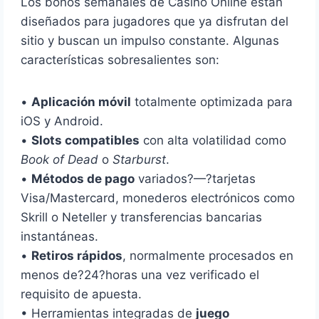
Los bonos semanales de Casino Online están
diseñados para jugadores que ya disfrutan del
sitio y buscan un impulso constante. Algunas
características sobresalientes son:
•
Aplicación móvil
totalmente optimizada para
iOS y Android.
•
Slots compatibles
con alta volatilidad como
Book of Dead
o
Starburst
.
•
Métodos de pago
variados?—?tarjetas
Visa/Mastercard, monederos electrónicos como
Skrill o Neteller y transferencias bancarias
instantáneas.
•
Retiros rápidos
, normalmente procesados en
menos de?24?horas una vez verificado el
requisito de apuesta.
• Herramientas integradas de
juego