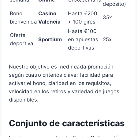
depósito)
Bono
Casino
Hasta €200
35x
bienvenida
Valencia
+ 100 giros
Hasta €100
Oferta
Sportium
en apuestas
25x
deportiva
deportivas
Nuestro objetivo es medir cada promoción
según cuatro criterios clave: facilidad para
activar el bono, claridad en los requisitos,
velocidad en los retiros y variedad de juegos
disponibles.
Conjunto de características