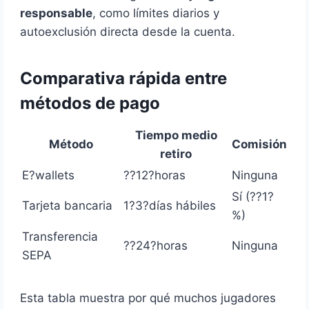
responsable
, como límites diarios y
autoexclusión directa desde la cuenta.
Comparativa rápida entre
métodos de pago
Tiempo medio
Método
Comisión
retiro
E?wallets
??12?horas
Ninguna
Sí (??1?
Tarjeta bancaria
1?3?días hábiles
%)
Transferencia
??24?horas
Ninguna
SEPA
Esta tabla muestra por qué muchos jugadores