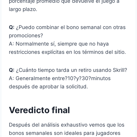
porcentaje promedio que devuelve el juego a
largo plazo.
Q:
¿Puedo combinar el bono semanal con otras
promociones?
A: Normalmente sí, siempre que no haya
restricciones explícitas en los términos del sitio.
Q:
¿Cuánto tiempo tarda un retiro usando Skrill?
A: Generalmente entre?10?y?30?minutos
después de aprobar la solicitud.
Veredicto final
Después del análisis exhaustivo vemos que los
bonos semanales son ideales para jugadores