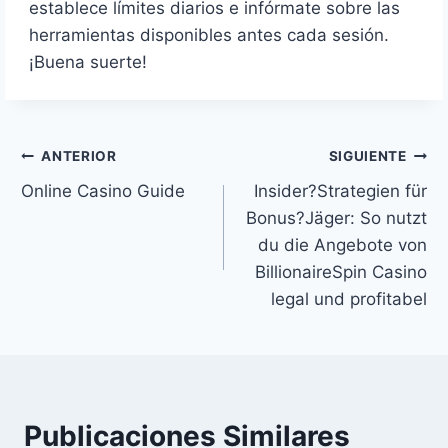
establece límites diarios e infórmate sobre las
herramientas disponibles antes cada sesión.
¡Buena suerte!
ANTERIOR
SIGUIENTE
Online Casino Guide
Insider?Strategien für
Bonus?Jäger: So nutzt
du die Angebote von
BillionaireSpin Casino
legal und profitabel
Publicaciones Similares